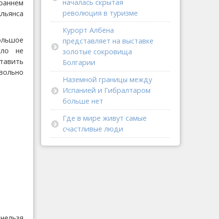
началась скрытая
 раннем
революция в туризме
льянса
Курорт Албена
большое
представляет на выставке
сло не
золотые сокровища
ставить
Болгарии
вольно
Наземной границы между
Испанией и Гибралтаром
больше нет
Где в мире живут самые
счастливые люди
 нельзя