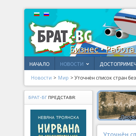
Бизнес • Работа
НАЧАЛО
НОВОСТИ
ДОСТОПРИМЕЧ
Новости
>
Мир
>
Уточнён список стран бе
БРАТ-БГ
ПРЕДСТАВЯ:
Уточнён сп