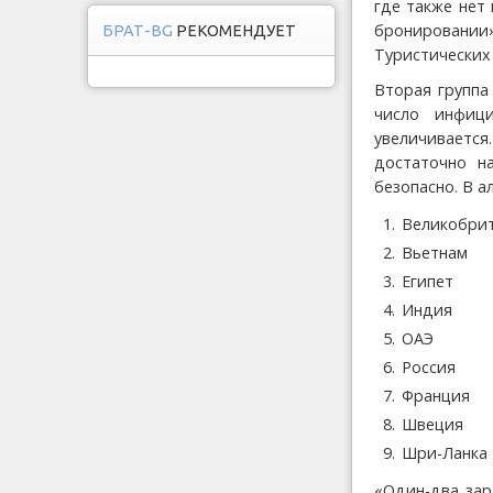
где также нет
бронировании»
БРАТ-BG
РЕКОМЕНДУЕТ
Туристических 
Вторая группа
число инфиц
увеличивается
достаточно н
безопасно. В 
Великобри
Вьетнам
Египет
Индия
ОАЭ
Россия
Франция
Швеция
Шри-Ланка
«Один-два зар