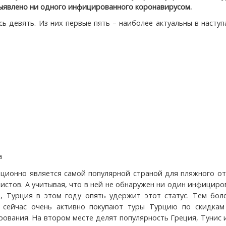
 выявлено ни одного инфицированного коронавирусом.
сь девять. Из них первые пять – наиболее актуальны в наст
я
а
ционно является самой популярной страной для пляжного от
ристов. А учитывая, что в ней не обнаружен ни один инфицир
, Турция в этом году опять удержит этот статус. Тем боле
 сейчас очень активно покупают туры Турцию по скидкам
рования. На втором месте делят популярность Греция, Тунис 