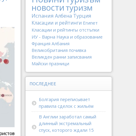
новости
туризм
Испания
Албена
Турция
Класации и рейтинги
Египет
Класации и рейтингы
отстъпки
ИУ - Варна
Наука и образование
Франция
Албания
Великобритания
почивка
Великден
ранни записвания
Майски празници
ПОСЛЕДНЕЕ
Болгария переписывает
правила сделок с жильём
В Англии заработал самый
длинный экстремальный
спуск, которого ждали 15
ристов