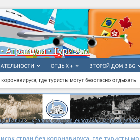
 • Атракции • Туризъм
АТЕЛЬНОСТИ
ОТДЫХ +
ВТОРОЙ ДОМ В BG
з коронавируса, где туристы могут безопасно отдыхать
исок стран без коронавируса, где туристы мо