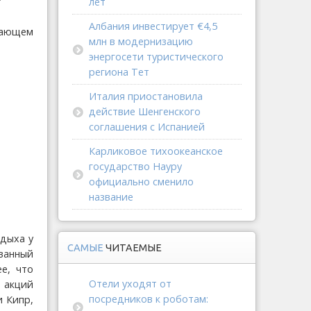
лет
Албания инвестирует €4,5
упающем
млн в модернизацию
энергосети туристического
региона Тет
Италия приостановила
действие Шенгенского
соглашения с Испанией
Карликовое тихоокеанское
государство Науру
официально сменило
название
дыха у
САМЫЕ
ЧИТАЕМЫЕ
ованный
е, что
Отели уходят от
 акций
посредников к роботам:
и Кипр,