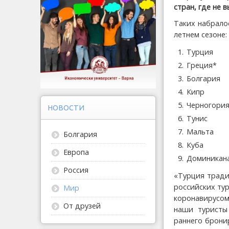
стран, где не
Таких набрало
летнем сезоне:
Турция
Греция*
Болгария
Кипр
Черногори
НОВОСТИ
Тунис
Мальта
Болгария
Куба
Европа
Доминикан
Россия
«Турция тради
российских ту
Мир
коронавирусом
От друзей
наши туристы
раннего брони