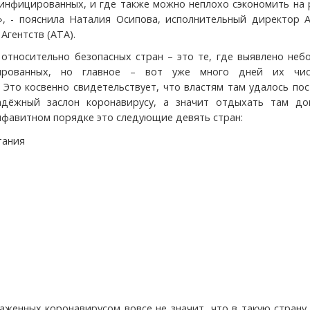
 инфицированных, и где также можно неплохо сэкономить на
, - пояснила Наталия Осипова, исполнительный директор А
Агентств (АТА).
 относительно безопасных стран – это те, где выявлено не
ированных, но главное – вот уже много дней их чи
. Это косвенно свидетельствует, что властям там удалось по
адёжный заслон коронавирусу, а значит отдыхать там до
алфавитном порядке это следующие девять стран:
тания
аженных коронавирусом вовсе не значит, что в такую страну