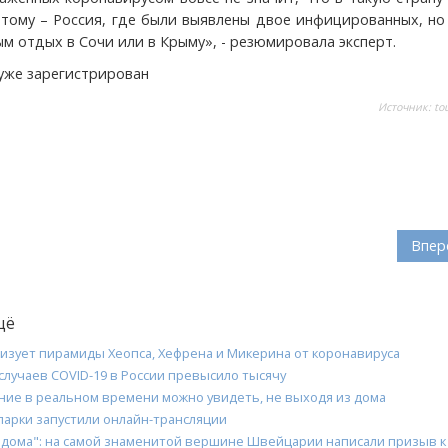
 тому – Россия, где были выявлены двое инфицированных, но
м отдых в Сочи или в Крыму», - резюмировала эксперт.
 уже зарегистрирован
Источник:
to
Впер
щё
лизует пирамиды Хеопса, Хефрена и Микерина от коронавируса
случаев COVID-19 в России превысило тысячу
ние в реальном времени можно увидеть, не выходя из дома
парки запустили онлайн-трансляции
 дома": на самой знаменитой вершине Швейцарии написали призыв к