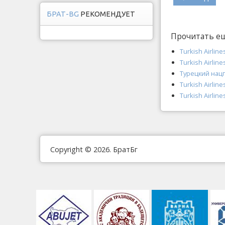
БРАТ-BG
РЕКОМЕНДУЕТ
Прочитать е
Turkish Airlin
Turkish Airli
Турецкий нац
Turkish Airli
Turkish Airli
Copyright © 2026. БратБг