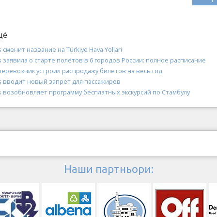
щё
es сменит название на Türkiye Hava Yollari
nes заявила о старте полётов в 6 городов России: полное расписание
перевозчик устроил распродажу билетов на весь год
nes вводит новый запрет для пассажиров
nes возобновляет программу бесплатных экскурсий по Стамбулу
Наши партньори: