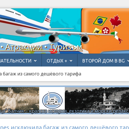
 • Атракции • Туризъм
АТЕЛЬНОСТИ
ОТДЫХ +
ВТОРОЙ ДОМ В BG
ла багаж из самого дешёвого тарифа
rlines исключила багаж из самого дешёвого та