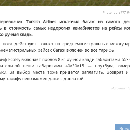
Photo:
dole777
еревозчик Turkish Airlines исключил багаж из самого де
рь в стоимость самых недорогих авиабилетов на рейсы ко
о ручная кладь.
я пока действуют только на среднемагистральных междуна
ьнемагистральных рейсах багаж включён во все тарифы.
риф EcoFly включает провоз 8 кг ручной клади габаритами 55×
ительной вещи габаритами 40×30×15 — ноутбука, каме
мки. За выбор места тоже придётся заплатить. Возврат и
ому тарифу невозможен даже с доплатой.
Источник:
t
Впер