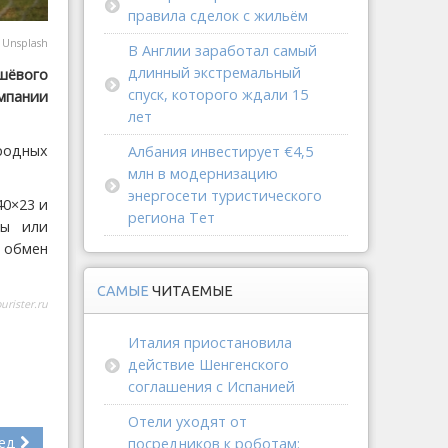
правила сделок с жильём
@
Unsplash
В Англии заработал самый
длинный экстремальный
шёвого
спуск, которого ждали 15
мпании
лет
родных
Албания инвестирует €4,5
млн в модернизацию
энергосети туристического
40×23 и
региона Тет
ры или
 обмен
САМЫЕ
ЧИТАЕМЫЕ
ourister.ru
Италия приостановила
действие Шенгенского
соглашения с Испанией
Отели уходят от
ед
посредников к роботам: