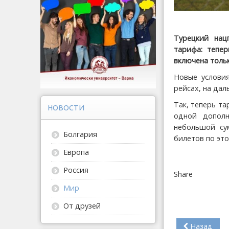
Турецкий нацп
тарифа: тепе
включена тольк
Новые услови
рейсах, на дал
Так, теперь та
НОВОСТИ
одной дополн
небольшой су
Болгария
билетов по эт
Европа
Россия
Share
Мир
От друзей
Назад