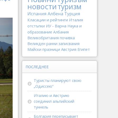
новости
туризм
Испания
Албена
Турция
Класации и рейтинги
Италия
отстъпки
ИУ - Варна
Наука и
образование
Албания
Великобритания
почивка
Великден
ранни записвания
Майски празници
Австрия
Египет
ПОСЛЕДНЕЕ
Туристы планируют свою
„Одиссею“
Италию и Австрию
соединил альпийский
туннель
Болгария переписывает