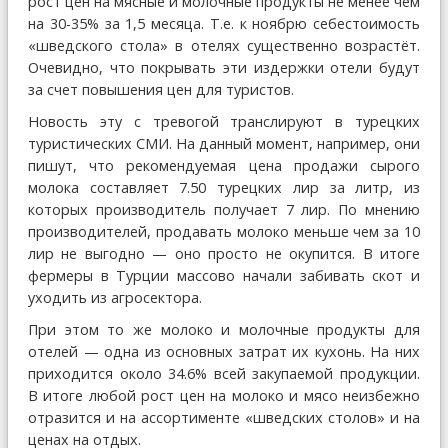
рост цен на мясные и молочные продукты не менее чем
на 30-35% за 1,5 месяца. Т.е. к ноябрю себестоимость
«шведского стола» в отелях существенно возрастёт.
Очевидно, что покрывать эти издержки отели будут
за счет повышения цен для туристов.
Новость эту с тревогой транслируют в турецких
туристических СМИ. На данный момент, например, они
пишут, что рекомендуемая цена продажи сырого
молока составляет 7.50 турецких лир за литр, из
которых производитель получает 7 лир. По мнению
производителей, продавать молоко меньше чем за 10
лир не выгодно — оно просто не окупится. В итоге
фермеры в Турции массово начали забивать скот и
уходить из агросектора.
При этом то же молоко и молочные продукты для
отелей — одна из основных затрат их кухонь. На них
приходится около 34.6% всей закупаемой продукции.
В итоге любой рост цен на молоко и мясо неизбежно
отразится и на ассортименте «шведских столов» и на
ценах на отдых.