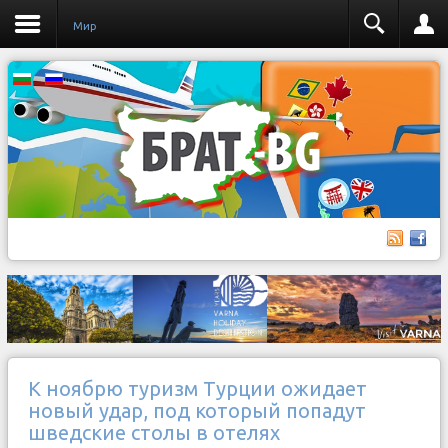
Мир
К ноябрю туризм Турции ожидает
новый удар, под который попадут
шведские столы в отелях