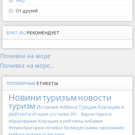
Мир
От друзей
БРАТ-BG
РЕКОМЕНДУЕТ
Почивки на море
Почивка на море...
ПОПУЛЯРНЫЕ
ЕТИКЕТЫ
Новини
туризъм
новости
туризм
Испания
Албена
Турция
Класации и
рейтинги
Италия
отстъпки
ИУ - Варна
Наука и
образование
Класации и рейтингы
Албания
Великобритания
почивка
Великден
ранни записвания
Майски празници
Австрия