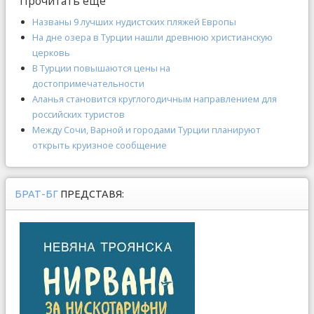
Прочитать ещё
Названы 9 лучших нудистских пляжей Европы
На дне озера в Турции нашли древнюю христианскую
церковь
В Турции повышаются цены на
достопримечательности
Аланья становится круглогодичным направлением для
российских туристов
Между Сочи, Варной и городами Турции планируют
открыть круизное сообщение
БРАТ-БГ
ПРЕДСТАВЯ: