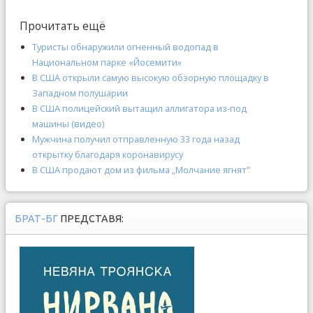
Прочитать ещё
Туристы обнаружили огненный водопад в
Национальном парке «Йосемити»
В США открыли самую высокую обзорную площадку в
Западном полушарии
В США полицейский вытащил аллигатора из-под
машины (видео)
Мужчина получил отправленную 33 года назад
открытку благодаря коронавирусу
В США продают дом из фильма „Молчание ягнят”
БРАТ-БГ
ПРЕДСТАВЯ: