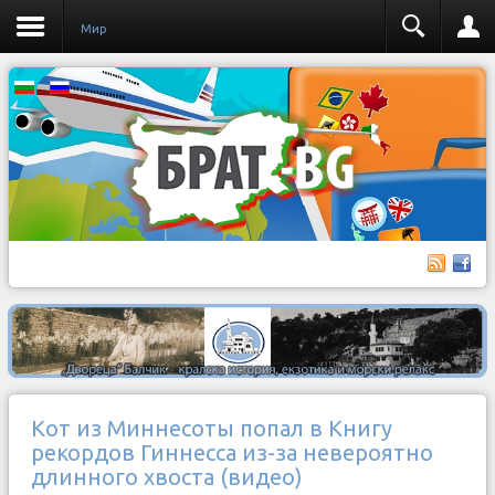
Мир
Кот из Миннесоты попал в Книгу
рекордов Гиннесса из-за невероятно
длинного хвоста (видео)