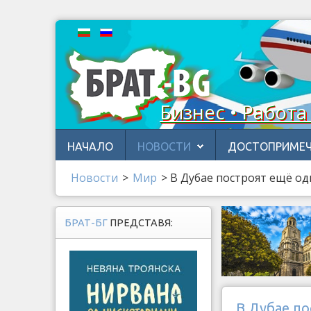
Бизнес • Работа
НАЧАЛО
НОВОСТИ
ДОСТОПРИМЕЧ
Новости
>
Мир
>
В Дубае построят ещё од
БРАТ-БГ
ПРЕДСТАВЯ:
В Дубае п