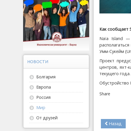
Как сообщает S
Naïa Island 
располагаться 
Умм-Сукейм (U
Проект предус
НОВОСТИ
центров, яхт-
текущего года.
Болгария
Обустройство N
Европа
Share
Россия
Мир
От друзей
Назад