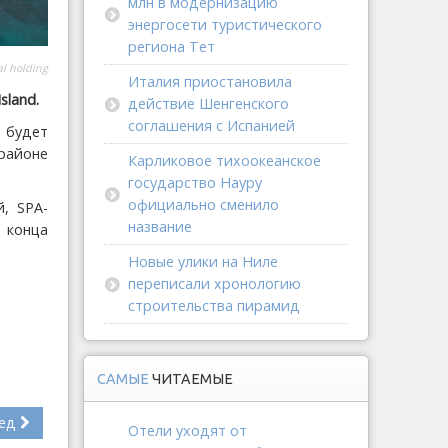
млн в модернизацию
энергосети туристического
региона Тет
l holding
Италия приостановила
sland.
действие Шенгенского
соглашения с Испанией
 будет
 районе
Карликовое тихоокеанское
государство Науру
официально сменило
, SPA-
название
о конца
Новые улики на Ниле
переписали хронологию
строительства пирамид
САМЫЕ
ЧИТАЕМЫЕ
ед
Отели уходят от