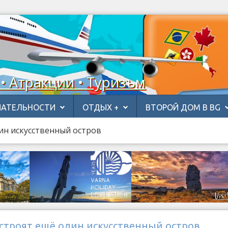
 • Атракции • Туризъм
АТЕЛЬНОСТИ
ОТДЫХ +
ВТОРОЙ ДОМ В BG
ин искусственный остров
остроят ещё один искусственный остров