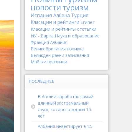
новости
туризм
Испания
Албена
Турция
Класации и рейтинги
Египет
Класации и рейтингы
отстъпки
ИУ - Варна
Наука и образование
Франция
Албания
Великобритания
почивка
Великден
ранни записвания
Майски празници
ПОСЛЕДНЕЕ
В Англии заработал самый
длинный экстремальный
спуск, которого ждали 15
лет
Албания инвестирует €4,5