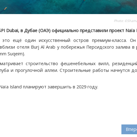
Photo: ©Shama
PI Dubai, в Дубае (ОАЭ) официально представили проект Naïa I
— это ещё один искусственный остров премиум-класса. Он
вблизи отеля Burj Al Arab у побережья Персидского залива в
mm Suqeim).
матривает строительство фешенебельных вилл, резиденций
клуба и прогулочной аллеи. Строительные работы начнутся д
aïa Island планируют завершить в 2029 году.
Впер