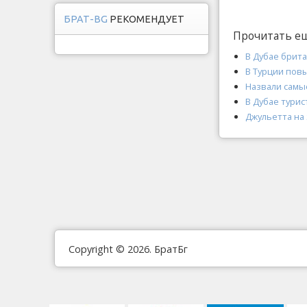
БРАТ-BG
РЕКОМЕНДУЕТ
Прочитать е
В Дубае брита
В Турции пов
Назвали самы
В Дубае турис
Джульетта на
Copyright © 2026. БратБг