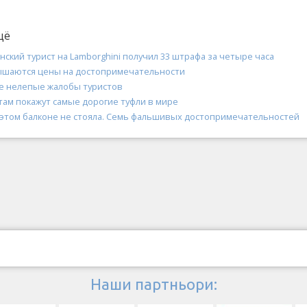
щё
нский турист на Lamborghini получил 33 штрафа за четыре часа
ышаются цены на достопримечательности
е нелепые жалобы туристов
там покажут самые дорогие туфли в мире
 этом балконе не стояла. Семь фальшивых достопримечательностей
Наши партньори: