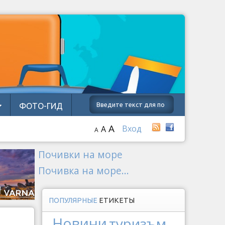
ФОТО-ГИД
A
Вход
A
A
Почивки на море
Почивка на море...
ПОПУЛЯРНЫЕ
ЕТИКЕТЫ
Новини
туризъм