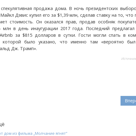
 спекулятивная продажа дома. В ночь президентских выборо
Майкл Дэвис купил его за $1,39 млн, сделав ставку на то, что
ет стоимость. Он оказался прав, продав особняк покупат
4 млн в день инаугурации 2017 года. Последний предлагал
Airbnb за $815 долларов в сутки. Гости могли спать в ком
а которой было указано, что именно там «вероятно был
альд Дж. Трамп».
Источни
Впер
щё
т дом из фильма „Молчание ягнят”