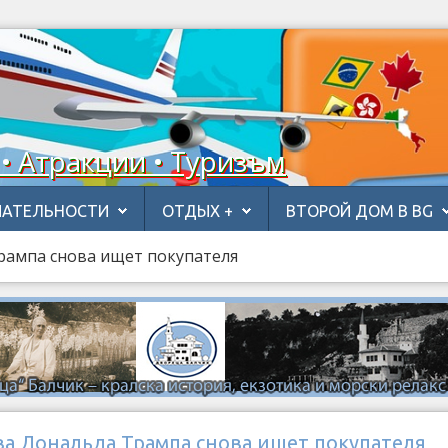
 • Атракции • Туризъм
АТЕЛЬНОСТИ
ОТДЫХ +
ВТОРОЙ ДОМ В BG
рампа снова ищет покупателя
ва Дональда Трампа снова ищет покупателя