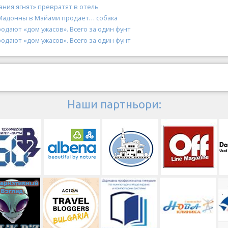
ания ягнят» превратят в отель
адонны в Майами продаёт… собака
одают «дом ужасов». Всего за один фунт
одают «дом ужасов». Всего за один фунт
Наши партньори: