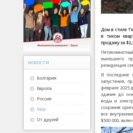
Дом в стиле Т
в тихом кварт
продажу за $2
Пятикомнатный
нынешнего п
НОВОСТИ
резиденция сем
В последние 
Болгария
запустения, п
феврале 2025 
Европа
здание до осн
Россия
воды и электр
сохранив ориг
Мир
все внутренни
От друзей
$500 000, вклю