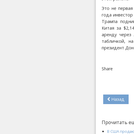
Это не первая
года инвестор 
Трампа подним
Китая за $2,1
аренду через 
табличкой, н
президент Дон
Share
Назад
Прочитать е
В США продаю