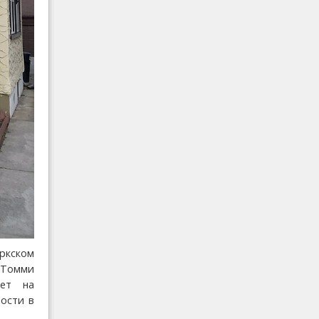
ркском
 Томми
ает на
ости в