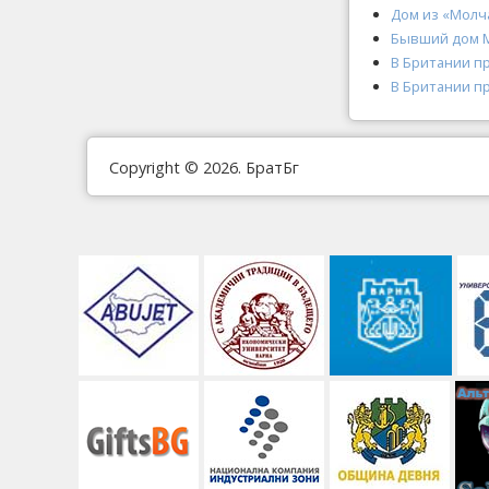
Дом из «Молч
Бывший дом М
В Британии пр
В Британии пр
Copyright © 2026. БратБг