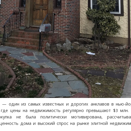
es — один из самых известных и дорогих анклавов в нью-йо
, где цены на недвижимость регулярно превышают $3 млн.
окупка не была политически мотивирована, рассчитыв
ценность дома и высокий спрос на рынке элитной недвижим