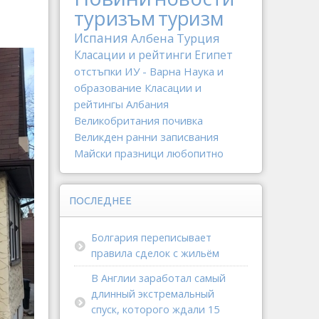
туризъм
туризм
Испания
Албена
Турция
Класации и рейтинги
Египет
отстъпки
ИУ - Варна
Наука и
образование
Класации и
рейтингы
Албания
Великобритания
почивка
Великден
ранни записвания
Майски празници
любопитно
ПОСЛЕДНЕЕ
Болгария переписывает
правила сделок с жильём
В Англии заработал самый
длинный экстремальный
спуск, которого ждали 15