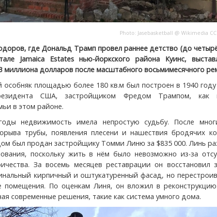
Photo:
Jasebasketball
@
Wikimedia
CC
юдоров, где Дональд Трамп провел раннее детство (до четырё
але Jamaica Estates нью-йоркского района Куинс, выстав
,3 миллиона долларов после масштабного восьмимесячного ре
 особняк площадью более 180 кв.м был построен в 1940 год
резидента США, застройщиком Фредом Трампом, как 
ьи в этом районе.
годы недвижимость имела непростую судьбу. После мног
рорыва трубы, появления плесени и нашествия бродячих ко
дом был продан застройщику Томми Линю за $835 000. Линь р
ования, поскольку жить в нём было невозможно из-за отсу
ичества. За восемь месяцев реставрации он восстановил з
инальный кирпичный и оштукатуренный фасад, но перестроив
е помещения. По оценкам Линя, он вложил в реконструкцию
чая современные решения, такие как система умного дома.