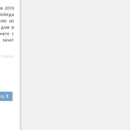
в 2016
 победа
елю из
 дом в
нате с
 зачат
к:
prian.ru
ед