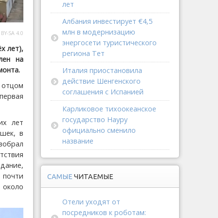
лет
Албания инвестирует €4,5
млн в модернизацию
 BY-SA 4.0
энергосети туристического
х лет),
региона Тет
лен на
монта.
Италия приостановила
действие Шенгенского
у отцом
соглашения с Испанией
первая
Карликовое тихоокеанское
государство Науру
их лет
официально сменило
шек, в
название
азобрал
тствия
дание,
 почти
САМЫЕ
ЧИТАЕМЫЕ
 около
Отели уходят от
посредников к роботам: