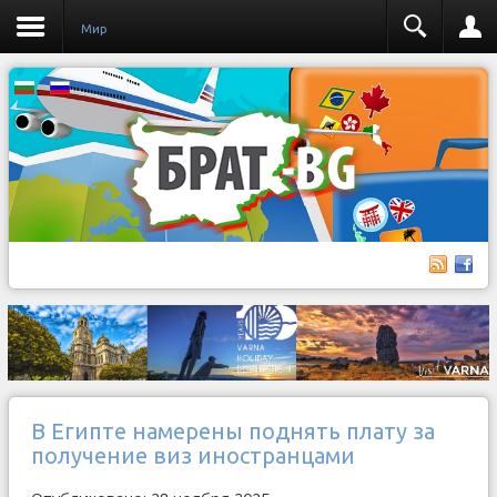
Мир
В Египте намерены поднять плату за
получение виз иностранцами