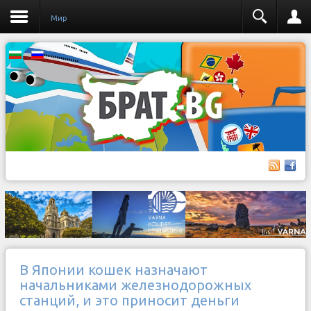
Мир
В Японии кошек назначают
начальниками железнодорожных
станций, и это приносит деньги