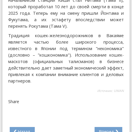
начальником станции Киши стал Нитама (Тама II),
который проработал 10 лет до своей смерти в конце
2025 года. Теперь ему на смену пришли Йонтама и
Фукутама, а их эстафету впоследствии может
перенять Рокутама (Тама V).
Традиция кошек-железнодорожников в Вакаяме
является частью более широкого процесса,
известного в Японии под термином "некономика"
(дословно – "кошкономика"). Использование кошек-
маскотов (официальных талисманов) в бизнесе
действительно дает заметный экономический эффект,
привлекая к компании внимание клиентов и деловых
партнеров.
Источник:
UNIAN
Share
Назад
Вперед