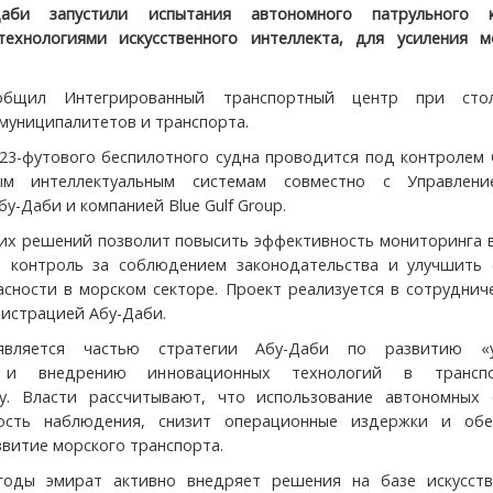
Даби запустили испытания автономного патрульного к
технологиями искусственного интеллекта, для усиления м
бщил Интегрированный транспортный центр при сто
муниципалитетов и транспорта.
23-футового беспилотного судна проводится под контролем 
ым интеллектуальным системам совместно с Управлен
у-Даби и компанией Blue Gulf Group.
их решений позволит повысить эффективность мониторинга 
ть контроль за соблюдением законодательства и улучшить
асности в морском секторе. Проект реализуется в сотруднич
истрацией Абу-Даби.
является частью стратегии Абу-Даби по развитию «
 и внедрению инновационных технологий в трансп
ру. Власти рассчитывают, что использование автономных 
ость наблюдения, снизит операционные издержки и обе
звитие морского транспорта.
годы эмират активно внедряет решения на базе искусств