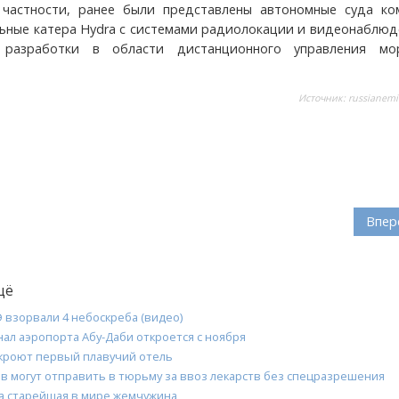
 частности, ранее были представлены автономные суда ко
ьные катера Hydra с системами радиолокации и видеонаблюд
 разработки в области дистанционного управления мо
Источник:
russianemi
Впер
щё
 взорвали 4 небоскреба (видео)
ал аэропорта Абу-Даби откроется с ноября
ткроют первый плавучий отель
ов могут отправить в тюрьму за ввоз лекарств без спецразрешения
а старейшая в мире жемчужина