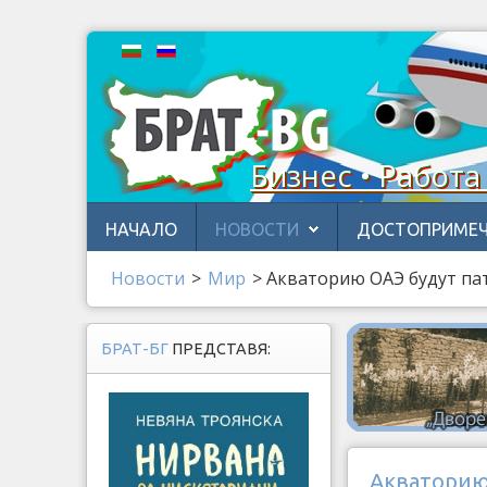
Бизнес • Работа
НАЧАЛО
НОВОСТИ
ДОСТОПРИМЕЧ
Новости
>
Мир
>
Акваторию ОАЭ будут па
БРАТ-БГ
ПРЕДСТАВЯ:
Акваторию