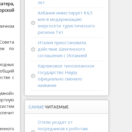
лет
атера,
орской
Албания инвестирует €4,5
млн в модернизацию
энергосети туристического
личном
региона Тет
Совета
Италия приостановила
ием по
действие Шенгенского
соглашения с Испанией
водных
Карликовое тихоокеанское
 общий
государство Науру
естве с
официально сменило
название
умной»
ортную
систем
САМЫЕ
ЧИТАЕМЫЕ
спечит
Отели уходят от
енного
посредников к роботам: