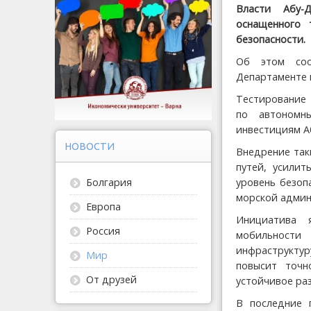
Власти Абу-
оснащенного 
безопасности.
Об этом соо
Департаменте 
Тестирование 
по автономн
инвестициям Аб
НОВОСТИ
Внедрение так
путей, усили
уровень безоп
Болгария
морской админ
Европа
Инициатива 
Россия
мобильности
инфраструкту
Мир
повысит точн
От друзей
устойчивое ра
В последние 