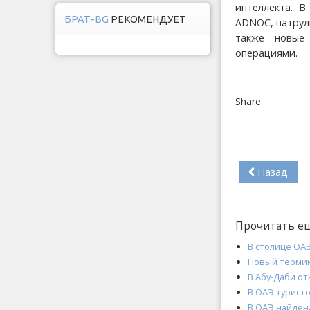
интеллекта. В
БРАТ-BG
РЕКОМЕНДУЕТ
ADNOC, патрул
также новые
операциями.
Share
Назад
Прочитать е
В столице ОАЭ
Новый термин
В Абу-Даби о
В ОАЭ турист
В ОАЭ найден