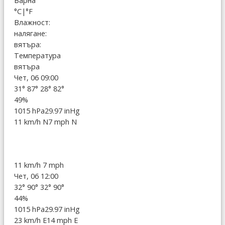
Варна
°C
|
°F
Влажност:
налягане:
вятъра:
Температура
вятъра
Чет, 06 09:00
31°
87°
28°
82°
49%
1015 hPa
29.97 inHg
11 km/h N
7 mph N
11 km/h
7 mph
Чет, 06 12:00
32°
90°
32°
90°
44%
1015 hPa
29.97 inHg
23 km/h E
14 mph E