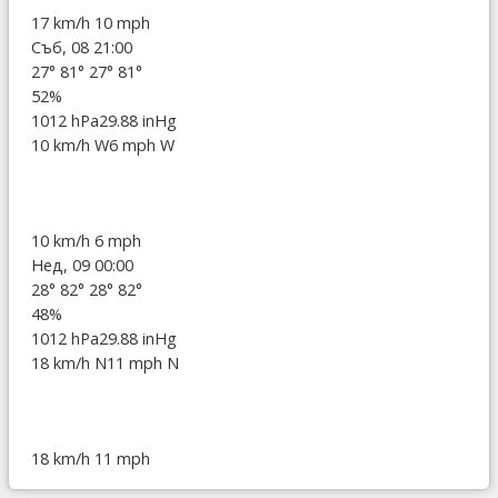
17 km/h
10 mph
Съб, 08 21:00
27°
81°
27°
81°
52%
1012 hPa
29.88 inHg
10 km/h W
6 mph W
10 km/h
6 mph
Нед, 09 00:00
28°
82°
28°
82°
48%
1012 hPa
29.88 inHg
18 km/h N
11 mph N
18 km/h
11 mph