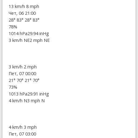
13 km/h
8 mph
Чет, 06 21:00
28°
83°
28°
83°
78%
1014 hPa
29.94 inHg
3 km/h NE
2 mph NE
3 km/h
2 mph
Пет, 07 00:00
21°
70°
21°
70°
73%
1013 hPa
29.91 inHg
4 km/h N
3 mph N
4 km/h
3 mph
Пет, 07 03:00