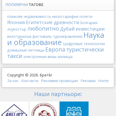
ПОПУЛЯРНИ
ТАГОВЕ
плажове
недвижимость
нискотарифни полети
Япония
Египетские древности
Болгария
любопитно
Дубай
инвестиции
лоукостър
Наука
велотуризъм
фестиваль
турнаправления
и образование
Цифровые технологии
Европа
туристически
домашные питомцы
такси
электронные визы
жилища
Copyright © 2026. БратБг
За нас
Контакти
Рекламни промоции
Реклама
Home
Наши партньори: