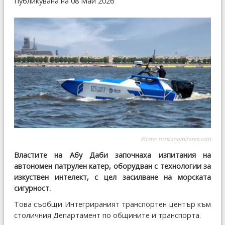
Публикувана на 08 Май 2026
Photo:
russianemirates.com
Властите на Абу Даби започнаха изпитания на
автономен патрулен катер, оборудван с технологии за
изкуствен интелект, с цел засилване на морската
сигурност.
Това съобщи Интегрираният транспортен център към
столичния Департамент по общините и транспорта.