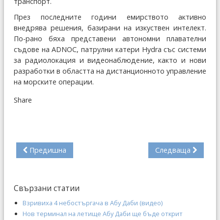
транспорт.
През последните години емирството активно
внедрява решения, базирани на изкуствен интелект.
По-рано бяха представени автономни плавателни
съдове на ADNOC, патрулни катери Hydra със системи
за радиолокация и видеонаблюдение, както и нови
разработки в областта на дистанционното управление
на морските операции.
Share
Предишна
Следваща
Свързани статии
Взривиха 4 небостъргача в Абу Даби (видео)
Нов терминал на летище Абу Даби ще бъде открит