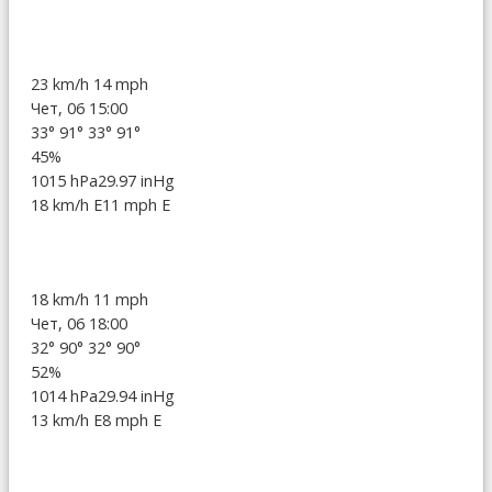
23 km/h
14 mph
Чет, 06 15:00
33°
91°
33°
91°
45%
1015 hPa
29.97 inHg
18 km/h E
11 mph E
18 km/h
11 mph
Чет, 06 18:00
32°
90°
32°
90°
52%
1014 hPa
29.94 inHg
13 km/h E
8 mph E