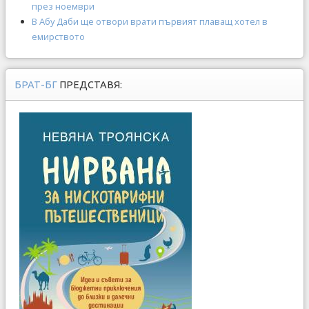
през ноември
В Абу Даби ще отвори врати първият плаващ хотел в
емирството
БРАТ-БГ
ПРЕДСТАВЯ: