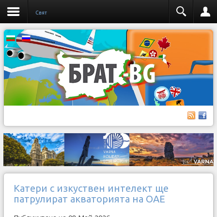
Свят
Катери с изкуствен интелект ще
патрулират акваторията на ОАЕ