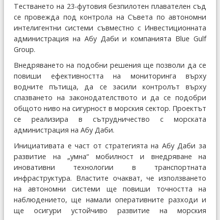
Тестването на 23-футовия безпилотен плавателен съд
се провежда под контрола на Съвета по автономни
интелигентни системи съвместно с Инвестиционната
администрация на Абу Даби и компанията Blue Gulf
Group.
Внедряването на подобни решения ще позволи да се
повиши ефективността на мониторинга върху
водните пътища, да се засили контролът върху
спазването на законодателството и да се подобри
общото ниво на сигурност в морския сектор. Проектът
се реализира в сътрудничество с морската
администрация на Абу Даби.
Инициативата е част от стратегията на Абу Даби за
развитие на „умна“ мобилност и внедряване на
иновативни технологии в транспортната
инфраструктура. Властите очакват, че използването
на автономни системи ще повиши точността на
наблюдението, ще намали оперативните разходи и
ще осигури устойчиво развитие на морския