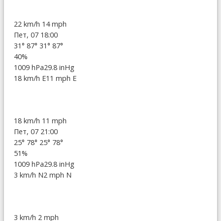
22 km/h
14 mph
Пет, 07 18:00
31°
87°
31°
87°
40%
1009 hPa
29.8 inHg
18 km/h E
11 mph E
18 km/h
11 mph
Пет, 07 21:00
25°
78°
25°
78°
51%
1009 hPa
29.8 inHg
3 km/h N
2 mph N
3 km/h
2 mph