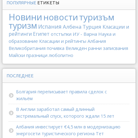
ПОПУЛЯРНЫЕ
ЕТИКЕТЫ
Новини
новости
туризъм
туризм
Испания
Албена
Турция
Класации и
рейтинги
Египет
отстъпки
ИУ - Варна
Наука и
образование
Класации и рейтингы
Албания
Великобритания
почивка
Великден
ранни записвания
Майски празници
любопитно
ПОСЛЕДНЕЕ
Болгария переписывает правила сделок с
жильём
В Англии заработал самый длинный
экстремальный спуск, которого ждали 15 лет
Албания инвестирует €4,5 млн в модернизацию
энергосети туристического региона Тет