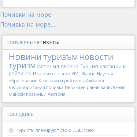
Почивки на море
Почивка на море...
ПОПУЛЯРНЫЕ
ЕТИКЕТЫ
Новини
туризъм
новости
туризм
Испания
Албена
Турция
Класации и
рейтинги
Италия
отстъпки
ИУ - Варна
Наука и
образование
Класации и рейтингы
Албания
Великобритания
почивка
Великден
ранни записвания
Майски празници
Австрия
ПОСЛЕДНЕЕ
Туристы планируют свою „Одиссею“