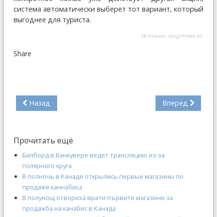
система автоматически выберет тот вариант, который
выгоднее для туриста.
Источник:
tengrinews.kz
Share
Назад
Вперед
Прочитать ещё
Билборд в Ванкувере ведет трансляцию из-за
полярного круга
В полночь в Канаде открылись первые магазины по
продаже каннабиса
В полунощ отвориха врати първите магазини за
продажба на канабис в Канада