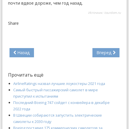
почти вдвое дороже, чем год назад.
Источник:
tourdom.ru
Share
Назад
Вперед
Прочитать ещё
AirlineRatings назвал лучшие лоукостеры 2021 года
Самый быстрый пассажирский самолет в мире
приступил к испытаниям
Последний Boeing 747 сойдет с конвейера в декабре
2022 года
В Швеции собираются запустить электрические
самолеты к 2030 году
Boeing поставил 175 коммерческих самолетов за