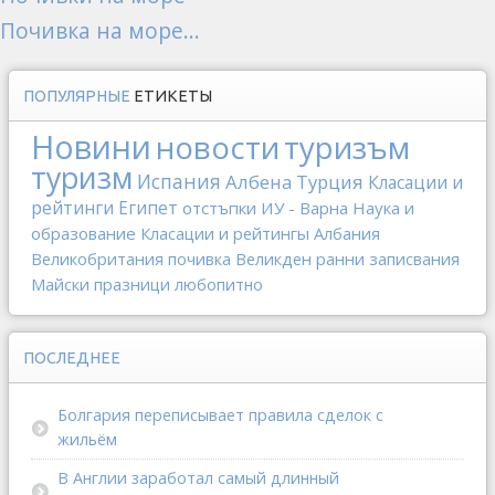
Почивка на море...
ПОПУЛЯРНЫЕ
ЕТИКЕТЫ
Новини
новости
туризъм
туризм
Испания
Албена
Турция
Класации и
рейтинги
Египет
отстъпки
ИУ - Варна
Наука и
образование
Класации и рейтингы
Албания
Великобритания
почивка
Великден
ранни записвания
Майски празници
любопитно
ПОСЛЕДНЕЕ
Болгария переписывает правила сделок с
жильём
В Англии заработал самый длинный