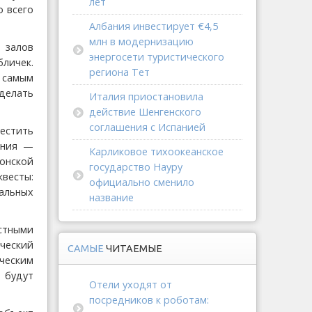
лет
о всего
Албания инвестирует €4,5
млн в модернизацию
 залов
энергосети туристического
бличек.
региона Тет
 самым
сделать
Италия приостановила
действие Шенгенского
соглашения с Испанией
естить
ания —
Карликовое тихоокеанское
онской
государство Науру
квесты:
официально сменило
альных
название
стными
ческий
САМЫЕ
ЧИТАЕМЫЕ
ическим
 будут
Отели уходят от
посредников к роботам: