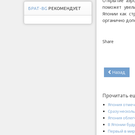
Открытие аэро
поможет увел
БРАТ-BG
РЕКОМЕНДУЕТ
Японии как ст
органично доп
Share
Назад
Прочитать е
Япония отмеч
Сразу несколь
Япония облег
В Японии буду
Первый в мир