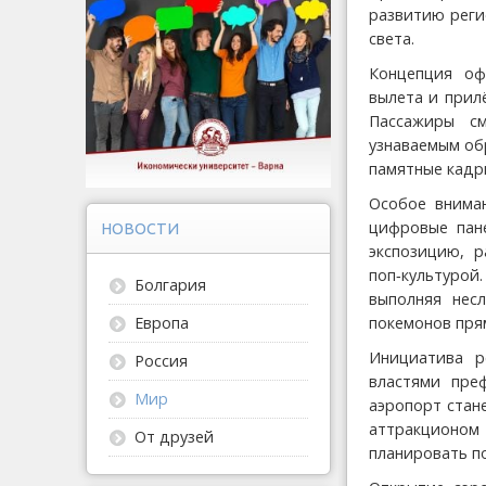
развитию реги
света.
Концепция оф
вылета и прил
Пассажиры с
узнаваемым об
памятные кадр
Особое вниман
цифровые пан
НОВОСТИ
экспозицию, 
поп‑культурой
Болгария
выполняя нес
покемонов пря
Европа
Инициатива р
Россия
властями пре
Мир
аэропорт стан
аттракционом
От друзей
планировать п