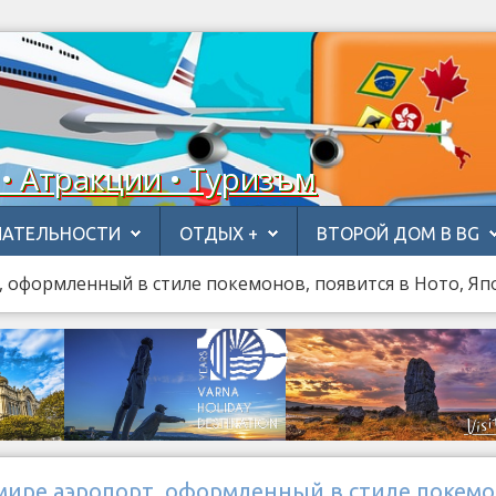
 • Атракции • Туризъм
АТЕЛЬНОСТИ
ОТДЫХ +
ВТОРОЙ ДОМ В BG
 оформленный в стиле покемонов, появится в Ното, Яп
мире аэропорт, оформленный в стиле покемо