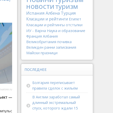
новости
туризм
Испания
Албена
Турция
Класации и рейтинги
Египет
Класации и рейтингы
отстъпки
ИУ - Варна
Наука и образование
Франция
Албания
Великобритания
почивка
Великден
ранни записвания
Майски празници
ПОСЛЕДНЕЕ
Болгария переписывает
правила сделок с жильём
vatore.ru
В Англии заработал самый
бъект —
длинный экстремальный
спуск, которого ждали 15
мпульс