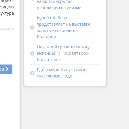
объект
началась скрытая
утацию
революция в туризме
руктура
Курорт Албена
представляет на выставке
vatore.ru
золотые сокровища
Болгарии
Наземной границы между
Испанией и Гибралтаром
больше нет
ед
Где в мире живут самые
счастливые люди