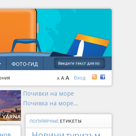
ФОТО-ГИД
A
ония
Вход
A
A
Почивки на море
Почивка на море...
ПОПУЛЯРНЫЕ
ЕТИКЕТЫ
Новини
туризъм
нов,