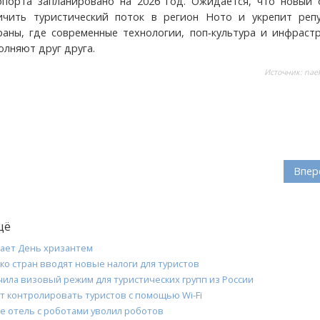
порта запланировано на 2026 год. Ожидается, что новый 
ичить туристический поток в регион Ното и укрепит реп
раны, где современные технологии, поп‑культура и инфраст
олняют друг друга.
Источник:
naek
Впер
щё
ает День хризантем
ко стран вводят новые налоги для туристов
чила визовый режим для туристических групп из России
т контролировать туристов с помощью Wi-Fi
е отель с роботами уволил роботов