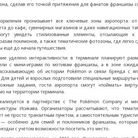
она, сделав его точкой притяжения для фанатов франшизы с
ормления пронизывает все ключевые зоны аэропорта: от
ёта до кафе, сувенирных магазинов и даже навигационных та
могут увидеть стилизованные элементы, отсылающие к
разам покемонов, а также тематические фотозоны, где легко 
ы ещё до начала путешествия.
ие уделено интерактивности: в терминале планируют разм
ели с мини‑играми по мотивам франшизы, а в зоне ожид
рассказывающую об истории Pokémon и связи бренда с яп
. Для детей и взрослых подготовили специальные маршруты‑
ложные задания, гости аэропорта смогут «поймать» вирту
мо на территории терминала.
еализуется в партнёрстве с The Pokémon Company и ме
фектуры Исикава. Организаторы рассчитывают, что темати
ет не просто транзитным пунктом, а самостоятельным турист
 — особенно для семей и поклонников франшизы, которые
оездки с учётом возможности посетить это место.