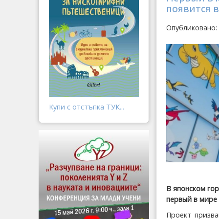
появится в
Опубликовано:
Купи с отстъпка ТУК...
В японском го
первый в мире
Проект призва