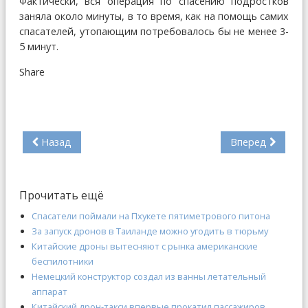
Фактически, вся операция по спасению подростков
заняла около минуты, в то время, как на помощь самих
спасателей, утопающим потребовалось бы не менее 3-
5 минут.
Share
Назад
Вперед
Прочитать ещё
Спасатели поймали на Пхукете пятиметрового питона
За запуск дронов в Таиланде можно угодить в тюрьму
Китайские дроны вытесняют с рынка американские
беспилотники
Немецкий конструктор создал из ванны летательный
аппарат
Китайский дрон-такси впервые прокатил пассажиров