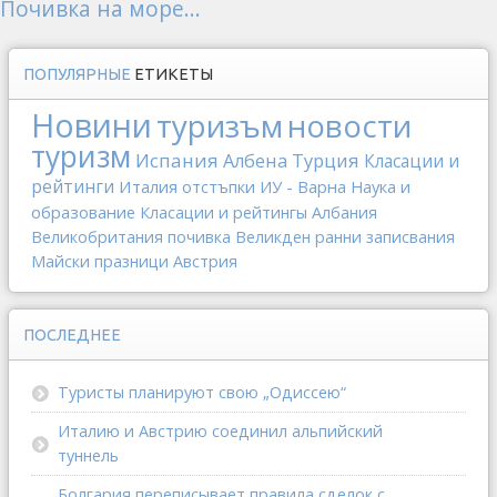
Почивка на море...
ПОПУЛЯРНЫЕ
ЕТИКЕТЫ
Новини
туризъм
новости
туризм
Испания
Албена
Турция
Класации и
рейтинги
Италия
отстъпки
ИУ - Варна
Наука и
образование
Класации и рейтингы
Албания
Великобритания
почивка
Великден
ранни записвания
Майски празници
Австрия
ПОСЛЕДНЕЕ
Туристы планируют свою „Одиссею“
Италию и Австрию соединил альпийский
туннель
Болгария переписывает правила сделок с