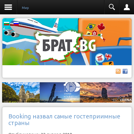
Мир
Booking назвал самые гостеприимные
страны