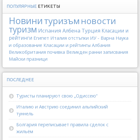
ПОПУЛЯРНЫЕ
ЕТИКЕТЫ
Новини
туризъм
новости
туризм
Испания
Албена
Турция
Класации и
рейтинги
Египет
Италия
отстъпки
ИУ - Варна
Наука
и образование
Класации и рейтингы
Албания
Великобритания
почивка
Великден
ранни записвания
Майски празници
ПОСЛЕДНЕЕ
Туристы планируют свою „Одиссею“
Италию и Австрию соединил альпийский
туннель
Болгария переписывает правила сделок с
жильём