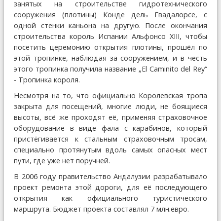
занятых на строительстве гидротехнического
сооружения (плотины) Конде дель Гвадалорсе, с
одной стенки каньона на другую. После окончания
строительства король Испании Альфонсо XIII, чтобы
посетить церемонию открытия плотины, прошёл по
этой тропинке, наблюдая за сооружением, и в честь
этого тропинка получила название „El Caminito del Rey“
- Тропинка короля.
Несмотря на то, что официально Королевская тропа
закрыта для посещений, многие люди, не боящиеся
высоты, всё же проходят её, применяя страховочное
оборудование в виде фала с карабинов, который
пристёгивается к стальным страховочным тросам,
специально протянутым вдоль самых опасных мест
пути, где уже нет поручней.
В 2006 году правительство Андалузии разрабатывало
проект ремонта этой дороги, для её последующего
открытия как официального туристического
маршрута. Бюджет проекта составлял 7 млн.евро.