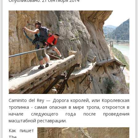
Опубликовано: 21 сентября 2014
Caminito del Rey — Дорога королей, или Королевская
тропинка - самая опасная в мире тропа, откроется в
начале следующего года после проведения
масштабной реставрации.
Как пишет
The