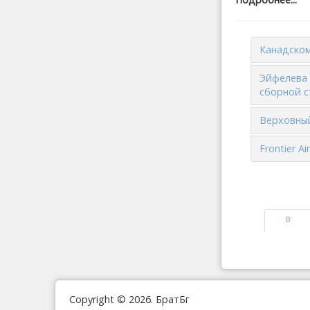
Канадском
Эйфелева 
сборной с
Верховный
Frontier A
В
начало
Copyright © 2026. БратБг