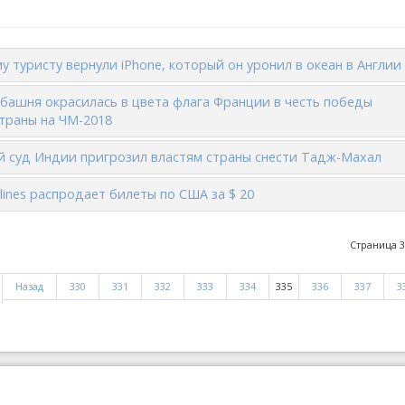
у туристу вернули iPhone, который он уронил в океан в Англии
башня окрасилась в цвета флага Франции в честь победы
траны на ЧМ-2018
 суд Индии пригрозил властям страны снести Тадж-Махал
irlines распродает билеты по США за $ 20
Страница 3
Назад
330
331
332
333
334
335
336
337
3