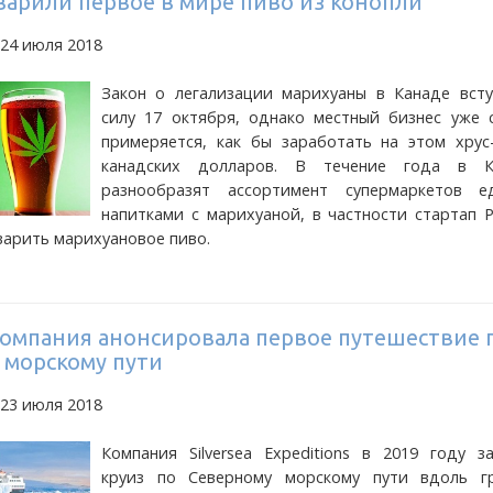
варили первое в мире пиво из конопли
 24 июля 2018
Закон о легализации марихуаны в Канаде всту
силу 17 октября, однако местный бизнес уже с
примеряется, как бы заработать на этом хрус
канадских долларов. В течение года в К
разнообразят ассортимент супермаркетов 
напитками с марихуаной, в частности стартап P
варить марихуановое пиво.
компания анонсировала первое путешествие 
 морскому пути
 23 июля 2018
Компания Silversea Expeditions в 2019 году з
круиз по Северному морскому пути вдоль г