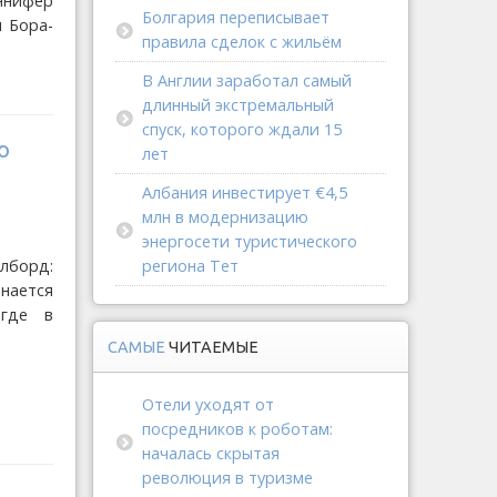
ннифер
Болгария переписывает
 Бора-
правила сделок с жильём
В Англии заработал самый
длинный экстремальный
спуск, которого ждали 15
о
лет
Албания инвестирует €4,5
млн в модернизацию
энергосети туристического
региона Тет
илборд:
инается
 где в
САМЫЕ
ЧИТАЕМЫЕ
Отели уходят от
посредников к роботам:
началась скрытая
революция в туризме