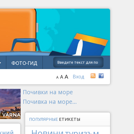
ФОТО-ГИД
A
Вход
A
A
Почивки на море
Почивка на море...
ПОПУЛЯРНЫЕ
ЕТИКЕТЫ
Новини
туризъм
ижний