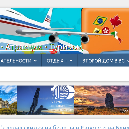
 • Атракции • Туризъм
АТЕЛЬНОСТИ
ОТДЫХ +
ВТОРОЙ ДОМ В BG
 сделал скидку на билеты в Европу и на Бл