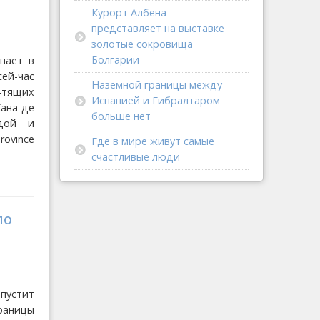
Курорт Албена
представляет на выставке
золотые сокровища
Болгарии
пает в
ей-час
Наземной границы между
-тящих
Испанией и Гибралтаром
ана-де
больше нет
едой и
rovince
Где в мире живут самые
счастливые люди
по
апустит
раницы