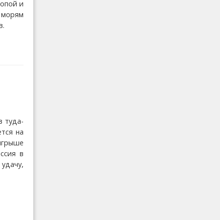
ропой и
морям
в.
в туда-
ется на
ыгрыше
ссия в
удачу,