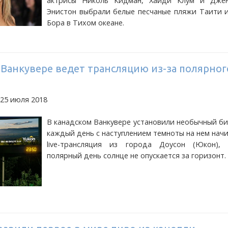
актрисы Николь Кидман, Хайди Клум и Дже
Энистон выбрали белые песчаные пляжи Таити и
Бора в Тихом океане.
 Ванкувере ведет трансляцию из-за полярног
 25 июля 2018
В канадском Ванкувере установили необычный б
каждый день с наступлением темноты на нем нач
live-трансляция из города Доусон (Юкон),
полярный день солнце не опускается за горизонт.