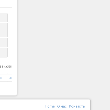
35 из 398
38
339
Вперед
В
конец
Home
О наc
Контакты