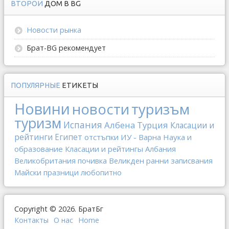
ВТОРОЙ
ДОМ В BG
Новости рынка
Брат-BG рекомендует
ПОПУЛЯРНЫЕ
ЕТИКЕТЫ
Новини
новости
туризъм
туризм
Испания
Албена
Турция
Класации и
рейтинги
Египет
отстъпки
ИУ - Варна
Наука и
образование
Класации и рейтингы
Албания
Великобритания
почивка
Великден
ранни записвания
Майски празници
любопитно
Copyright © 2026. БратБг
Контакты
О наc
Home