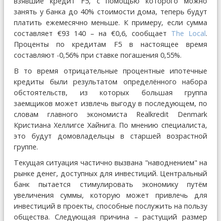
взявшие кредит F5, с помощью которого можно
занять у банка до 40% стоимости дома, теперь будут
платить ежемесячно меньше. К примеру, если сумма
составляет €93 140 – на €0,6, сообщает
The Local
.
Проценты по кредитам F5 в настоящее время
составляют -0,56% при ставке погашения 0,55%.
В то время отрицательные процентные ипотечные
кредиты были результатом определённого набора
обстоятельств, из которых большая группа
заемщиков может извлечь выгоду в последующем, по
словам главного экономиста Realkredit Denmark
Кристиана Хеллигсе Хайнига. По мнению специалиста,
это будут домовладельцы в старшей возрастной
группе.
Текущая ситуация частично вызвана "наводнением" на
рынке денег, доступных для инвестиций. Центральный
банк пытается стимулировать экономику путём
увеличения суммы, которую может привлечь для
инвестиций в проекты, способные послужить на пользу
общества. Следующая причина – растущий размер