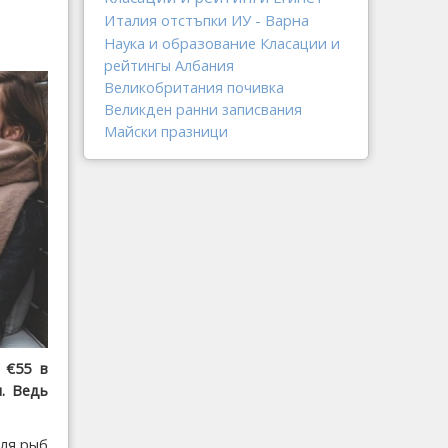
Италия
отстъпки
ИУ - Варна
Наука и образование
Класации и
рейтингы
Албания
Великобритания
почивка
Великден
ранни записвания
Майски празници
 €55 в
. Ведь
для рыб