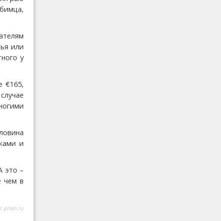
юбимца,
ателям
лья или
ного у
е €165,
случае
ногими
ловина
ками и
А это –
е чем в
о:
prian.ru