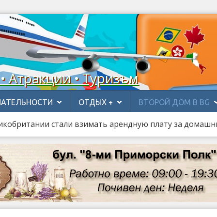
 • Атракции • Туризъм
АТЕЛЬНОСТИ
ОТДЫХ +
ВТОРОЙ ДОМ В BG
икобритании стали взимать арендную плату за домаш