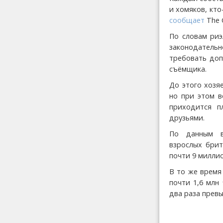
и хомяков, кто
сообщает
The G
По словам риэ
законодательн
требовать доп
съёмщика.
До этого хозя
но при этом в
приходится п
друзьями.
По данным в
взрослых бри
почти 9 миллио
В то же время
почти 1,6 млн
два раза превы