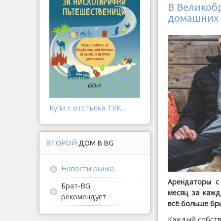
В Великоб
домашних
Купи с отстъпка ТУК...
ВТОРОЙ
ДОМ В BG
Новости рынка
Арендаторы с
Брат-BG
месяц за кажд
рекомендует
всё больше бр
Каждый собств