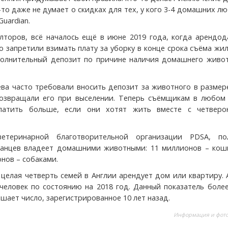
-то даже не думает о скидках для тех, у кого 3-4 домашних л
uardian.
лторов, всё началось ещё в июне 2019 года, когда арендод
о запретили взимать плату за уборку в конце срока съёма жи
олнительный депозит по причине наличия домашнего живот
ева часто требовали вносить депозит за животного в размер
озвращали его при выселении. Теперь съёмщикам в любом 
латить больше, если они хотят жить вместе с четверо
етеринарной благотворительной организации PDSA, по
танцев владеет домашними животными: 11 миллионов – кош
нов – собаками.
 целая четверть семей в Англии арендует дом или квартиру. 
 человек по состоянию на 2018 год. Данный показатель боле
шает число, зарегистрированное 10 лет назад.
Информация и фот