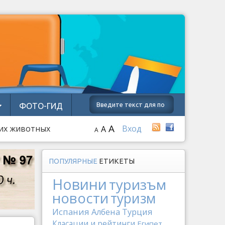
ФОТО-ГИД
A
них животных
Вход
A
A
ПОПУЛЯРНЫЕ
ЕТИКЕТЫ
Новини
туризъм
новости
туризм
Испания
Албена
Турция
Класации и рейтинги
Египет