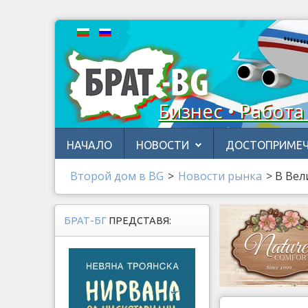
Бизнес • Работа
НАЧАЛО
НОВОСТИ
ДОСТОПРИМЕЧ
Второй дом в BG
>
Новости рынка
>
В Вел
БРАТ-БГ
ПРЕДСТАВЯ: