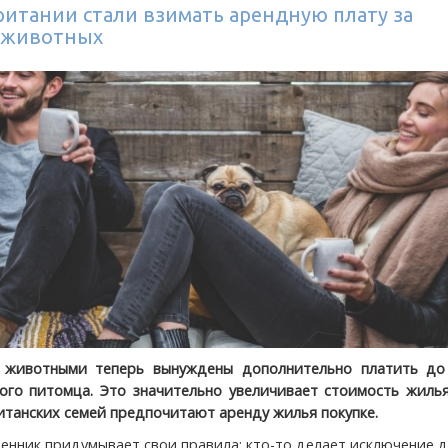
ритании стали взимать арендную плату за
 животных
 животными теперь вынуждены дополнительно платить до
ого питомца. Это значительно увеличивает стоимость жилья
итанских семей предпочитают аренду жилья покупке.
енник придумывает свои правила: кто-то делает исключение 