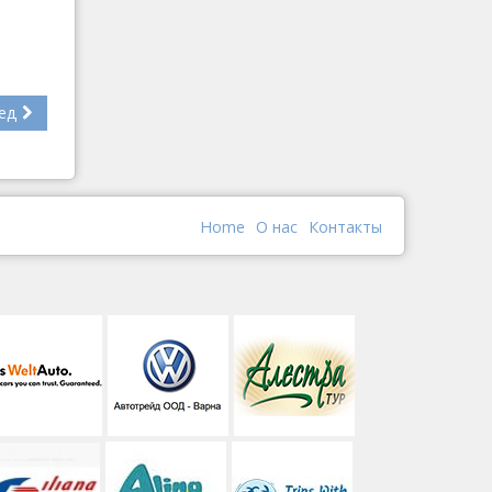
ед
Home
О наc
Контакты