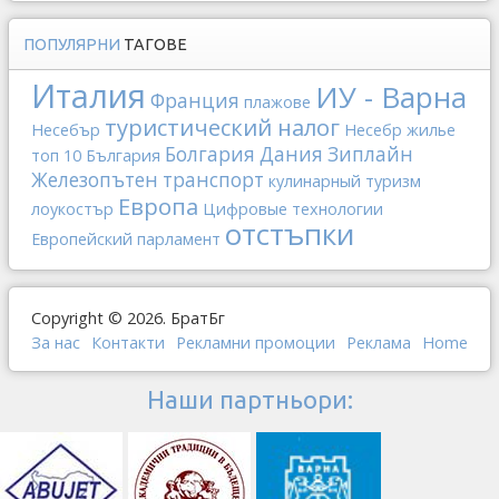
ПОПУЛЯРНИ
ТАГОВЕ
Италия
ИУ - Варна
Франция
плажове
туристический налог
Несебър
Несебр
жилье
Болгария
Дания
Зиплайн
топ 10
България
Железопътен транспорт
кулинарный туризм
Европа
лоукостър
Цифровые технологии
отстъпки
Европейский парламент
Copyright © 2026. БратБг
За нас
Контакти
Рекламни промоции
Реклама
Home
Наши партньори: