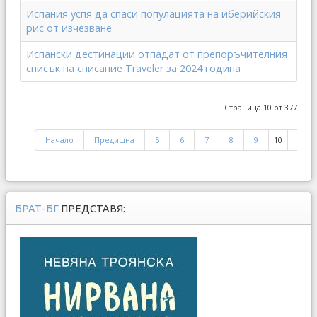
Испания успя да спаси популацията на иберийския
рис от изчезване
Испански дестинации отпадат от препоръчителния
списък на списание Traveler за 2024 година
Страница 10 от 377
Начало
Предишна
5
6
7
8
9
10
11
БРАТ-БГ
ПРЕДСТАВЯ: