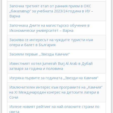
Започна третият етап от ранния прием в ОКС
„бакалавър“ за учебната 2023/24 година в ИУ –
Варна
Започнаха Дните на магистърско обучение в
Икономически университет – Варна
Засилва се интересът на чуждите туристи към
опера и балет в България
Засияли первые ,,Звезды Камчии“
Известният хотел Jumeirah Burj Al Arab в Дубай
затваря за година и половина
Изгряха първите за годината „Звезди на Камчия“
Изключителен интерес към програмите на „Камчия“
на ХI Международен конгрес на детските лагери в
Сочи
Излезе новият рейтинг на най-опасните страни по
света