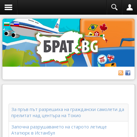
За пръв път разрешиха на граждански самолети да
прелитат над центъра на Токио
Започна разрушаването на старото летище
Ататюрк в Истанбул