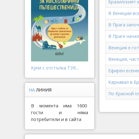
Бразилският 
В Венеции все
В Прага запо
В Праге нача
Венеция е гот
Венеция, част
Купи с отстъпка ТУК...
Ефирен есене
Карнавал в Б
НА
ЛИНИЯ
По Красной п
В момента има 1600
гости и няма
потребители и в сайта