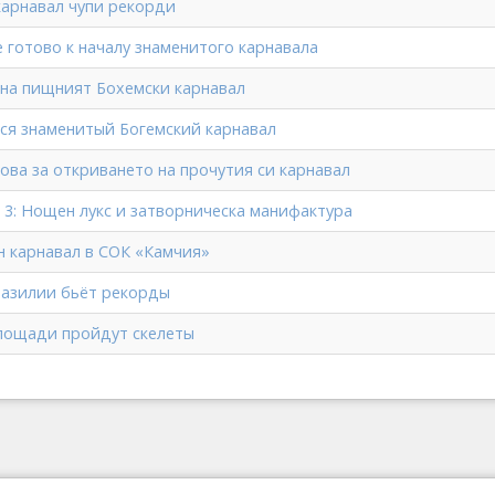
карнавал чупи рекорди
 готово к началу знаменитого карнавала
чна пищният Бохемски карнавал
лся знаменитый Богемский карнавал
ова за откриването на прочутия си карнавал
 3: Нощен лукс и затворническа манифактура
н карнавал в СОК «Камчия»
разилии бьёт рекорды
лощади пройдут скелеты