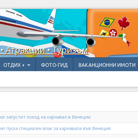
 • Атракции • Туризъм
ОТДИХ +
ФОТО-ГИД
ВАКАНЦИОННИ ИМОТИ
per запустит поезд на карнавал в Венеции
per пуска специален влак за карнавала във Венеция