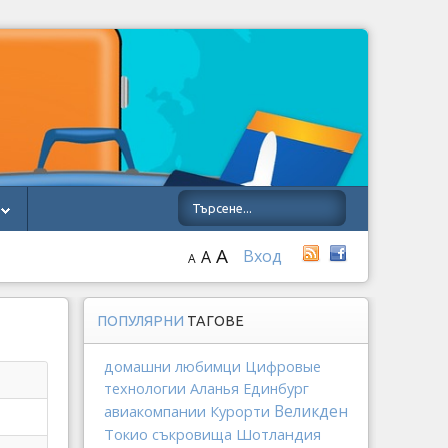
A
Вход
A
A
ПОПУЛЯРНИ
ТАГОВЕ
домашни любимци
Цифровые
технологии
Аланья
Единбург
авиакомпании
Великден
Курорти
Токио
Шотландия
съкровища