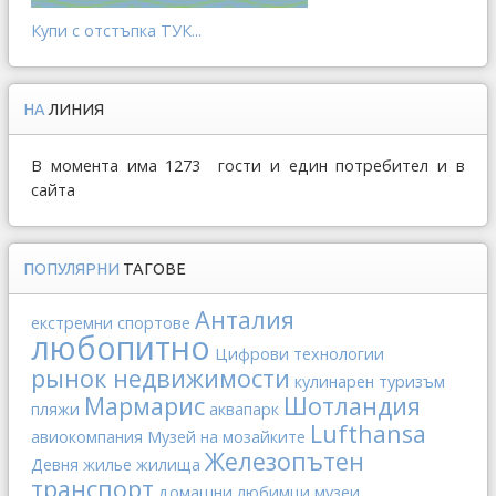
Купи с отстъпка ТУК...
НА
ЛИНИЯ
В момента има 1273 гости и един потребител и в
сайта
ПОПУЛЯРНИ
ТАГОВЕ
Анталия
екстремни спортове
любопитно
Цифрови технологии
рынок недвижимости
кулинарен туризъм
Мармарис
Шотландия
пляжи
аквапарк
Lufthansa
авиокомпания
Музей на мозайките
Железопътен
Девня
жилье
жилища
транспорт
домашни любимци
музеи