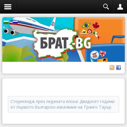
Стоунхендж през ледената епоха: Двадесет години
от първото българско изкачване на Транго Тауър