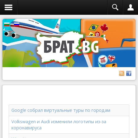
Google собрал виртуальные туры по городам
Volkswagen и Audi изменили логотипы из-за
коронавируса