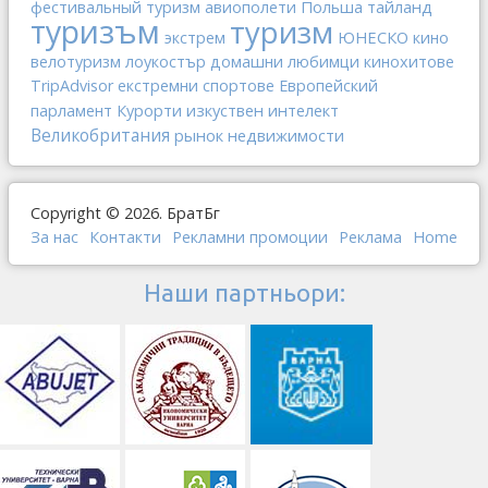
Польша
тайланд
фестивальный туризм
авиополети
туризъм
туризм
ЮНЕСКО
экстрем
кино
велотуризм
лоукостър
домашни любимци
кинохитове
TripAdvisor
екстремни спортове
Европейский
изкуствен интелект
парламент
Курорти
Великобритания
рынок недвижимости
Copyright © 2026. БратБг
За нас
Контакти
Рекламни промоции
Реклама
Home
Наши партньори: