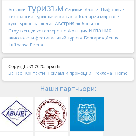
туризъм
Анталия
Сицилия
Аланья
Цифровые
туристически такси
технологии
България
мировое
Австрия
любопытно
культурное наследие
Испания
Стоунхендж
хотелиерство
Франция
Болгария
авиополети
фестивальный туризм
Девня
Lufthansa
Виена
Copyright © 2026. БратБг
За нас
Контакти
Рекламни промоции
Реклама
Home
Наши партньори: