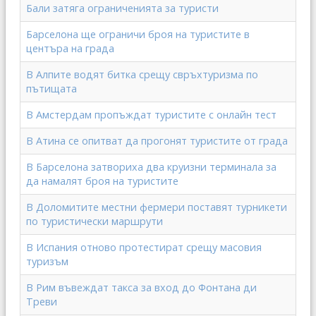
Бали затяга ограниченията за туристи
Барселона ще ограничи броя на туристите в
центъра на града
В Алпите водят битка срещу свръхтуризма по
пътищата
В Амстердам пропъждат туристите с онлайн тест
В Атина се опитват да прогонят туристите от града
В Барселона затвориха два круизни терминала за
да намалят броя на туристите
В Доломитите местни фермери поставят турникети
по туристически маршрути
В Испания отново протестират срещу масовия
туризъм
В Рим въвеждат такса за вход до Фонтана ди
Треви