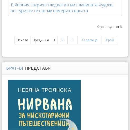
В Япония закриха гледката към планината Фуджи,
но туристите пак му намериха цаката
Страница 1 от 3
Начало
Предишна
1
2
3
Следваща
Край
БРАТ-БГ
ПРЕДСТАВЯ: