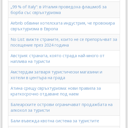
„99 % of Italy“: в Италия проведоха флашмоб за
борба със свръхтуризма
Airbnb обвини хотелската индустрия, че провокира
свръхтуризма в Европа
No List: вижте страните, които не се препоръчват за
посещение през 2024 година
Австрия: страната, която страда най-много от
наплива на туристи
Амстердам затваря туристически магазини и
хотели в центъра на града
Атина срещу свръхтуризма: нови правила за
краткосрочно отдаване под наем
Балеарските острови ограничават продажбата на
алкохол за туристи
Бали въвежда квотна система за туристите