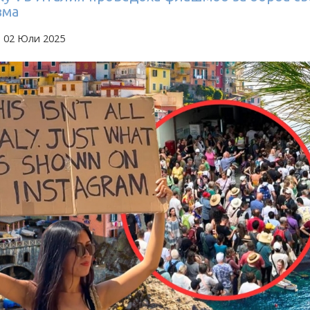
зма
а 02 Юли 2025