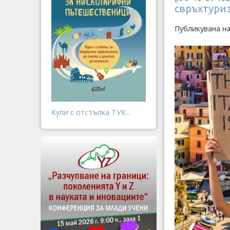
свръхтури
Публикувана н
Купи с отстъпка ТУК...