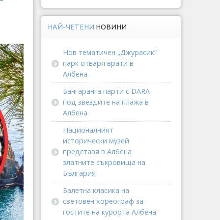
НАЙ-ЧЕТЕНИ
НОВИНИ
Нов тематичен „Джурасик“
парк отваря врати в
Албена
Бангаранга парти с DARA
под звездите на плажа в
Албена
Националният
исторически музей
представя в Албена
златните съкровища на
България
Балетна класика на
световен хореограф за
гостите на курорта Албена