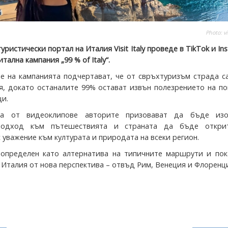
Photo:
vi
ристически портал на Италия Visit Italy проведе в TikTok и In
ална кампания „99 % of Italy“.
е на кампанията подчертават, че от свръхтуризъм страда с
я, докато останалите 99% остават извън полезрението на п
и.
ца от видеоклипове авторите призовават да бъде изо
подход към пътешествията и страната да бъде откри
 уважение към културата и природата на всеки регион.
определен като алтернатива на типичните маршрути и пок
 Италия от нова перспектива – отвъд Рим, Венеция и Флоренц