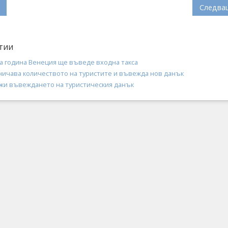
Следва
тии
а година Венеция ще въведе входна такса
ничава количеството на туристите и въвежда нов данък
жи въвеждането на туристическия данък