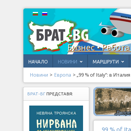
Бизнес • Работа
НАЧАЛО
НОВИНИ
МАРШРУТИ
Новини
>
Европа
>
„99 % of Italy“: в Ита
БРАТ-БГ
ПРЕДСТАВЯ:
„99 % of I