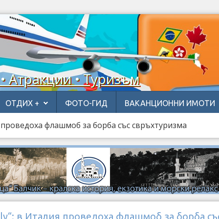
 • Атракции • Туризъм
ОТДИХ +
ФОТО-ГИД
ВАКАНЦИОННИ ИМОТИ
лия проведоха флашмоб за борба със свръхтуризма
taly“: в Италия проведоха флашмоб за борба съ