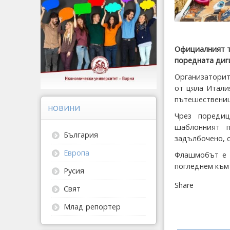
Официалният ту
поредната дигит
Организаторит
от цяла Итали
пътешествениц
НОВИНИ
Чрез пореди
шаблонният 
България
задълбочено, с
Европа
Флашмобът е 
погледнем към
Русия
Share
Свят
Млад репортер