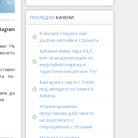
ПОСЛЕДНО
КАЧЕНИ
sititaly.eu
stagram
В Англия откриха най-
дългия зиплайн в страната
амо 1%
Албания инвестира €4,5
овечето
млн за модернизация на
енергийната мрежа в
ставен
туристическия регион Тет
та по-
Бангаранга парти с DARA
под звездите на плажа в
ана да
Албена
ия.
Италия временно
преустанови действието
на Шенгенското
споразумение с Испания
Малката островна