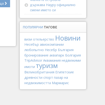
ща
държава Науру официално
смени името си
ПОПУЛЯРНИ
ТАГОВЕ
Новини
отельерство
визи
Несебър
авиокомпании
любопытно
Несебр
България
Болгария
бронирование
аквапарк
TripAdvisor
Аквамания
недвижими
туризм
имоти
Великобритания
Египетские
древности
спорт
пазар на
Мармарис
недвижимостта