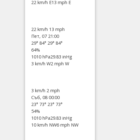
22 km/h E
13 mph E
22 km/h
13 mph
Пет, 07 21:00
29°
84°
29°
84°
64%
1010 hPa
29.83 inHg
3 km/h W
2 mph W
3 km/h
2 mph
Съб, 08 00:00
23°
73°
23°
73°
54%
1010 hPa
29.83 inHg
10 km/h NW
6 mph NW