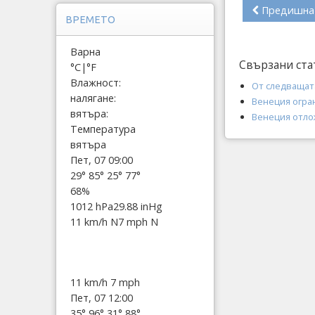
Предишна
ВРЕМЕТО
Варна
Свързани ста
°C
|
°F
Влажност:
От следващат
налягане:
Венеция огра
вятъра:
Венеция отло
Температура
вятъра
Пет, 07 09:00
29°
85°
25°
77°
68%
1012 hPa
29.88 inHg
11 km/h N
7 mph N
11 km/h
7 mph
Пет, 07 12:00
35°
96°
31°
88°