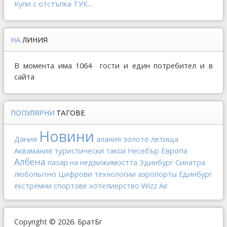
Купи с отстъпка ТУК...
НА
ЛИНИЯ
В момента има 1064 гости и един потребител и в
сайта
ПОПУЛЯРНИ
ТАГОВЕ
Новини
Дания
золото
алания
летища
туристически такси
Европа
Аквамания
Несебър
Албена
пазар на недвижимостта
Эдинбург
Синатра
любопытно
Цифрови технологии
аэропорты
Единбург
хотелиерство
Wizz Air
екстремни спортове
Copyright © 2026. БратБг