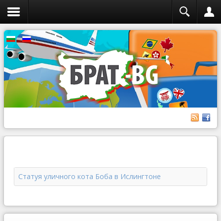
Статуя уличного кота Боба в Ислингтоне