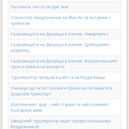
Пътеписи: На гости при Зевс
Страхотно предложение на Blue Air за пътуване с
приятели
Съкровищата на Двореца в Балчик: Нимфеумът
Съкровищата на Двореца в Балчик: Сребърният
кладенец
Съкровищата на Двореца в Балчик: Флорентинският
трон и Алеята на вековете
Туроператор предлага работа на безделници
Ученици ще четат поезия и проза на пътниците в
градския транспорт
Шабленският фар – най-старият и най-големият
български маяк
Шведский туроператор ищет профессиональных
бездельников