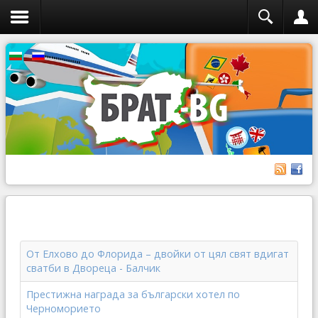
От Елхово до Флорида – двойки от цял свят вдигат
сватби в Двореца - Балчик
Престижна награда за български хотел по
Черноморието