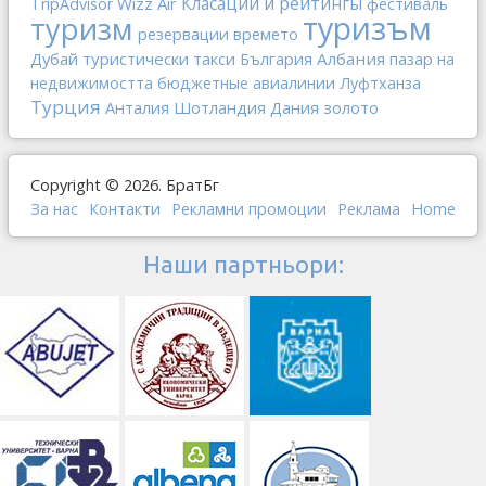
Класации и рейтингы
Wizz Air
TripAdvisor
фестиваль
туризъм
туризм
резервации
времето
Дубай
туристически такси
Албания
България
пазар на
недвижимостта
бюджетные авиалинии
Луфтханза
Турция
Анталия
Шотландия
Дания
золото
Copyright © 2026. БратБг
За нас
Контакти
Рекламни промоции
Реклама
Home
Наши партньори: