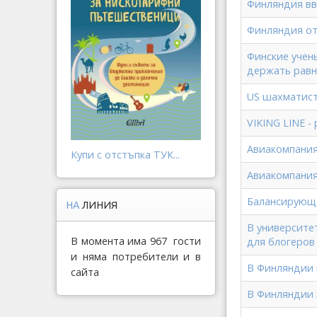
Финляндия вв
Финляндия от
Финские учен
держать равн
US шахматист
VIKING LINE -
Авиакомпания
Купи с отстъпка ТУК...
Авиакомпания
Балансирующа
НА
ЛИНИЯ
В университе
В момента има 967 гости
для блогеров
и няма потребители и в
В Финляндии 
сайта
В Финляндии 