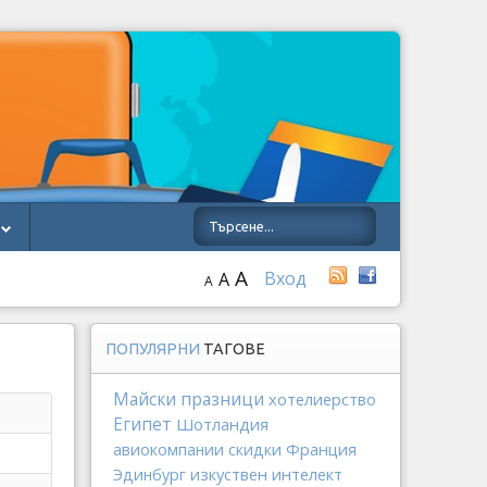
A
Вход
A
A
ПОПУЛЯРНИ
ТАГОВЕ
Майски празници
хотелиерство
Египет
Шотландия
Франция
авиокомпании
скидки
изкуствен интелект
Эдинбург