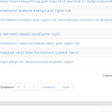
запустили калькулятор для подсчета убытков от выброшенно
изменили правила въезда для туристов
объявили конкурс для туристов, мечтающих пожить на природ
отметили самый серый день года
планируют ввести новый налог для туристов
пландии запустили бесплатное оленье такси
скоро запустят беспилотные водные такси
Страни
Предишна
1
2
3
Следваща
Край