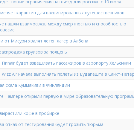
едёт новые ограничения на въезд для россиян с 10 июля
меняет карантин для вакцинированных путешественников
ые нашли взаимосвязь между смертностью и способностью
овесие
и от Мисури хвалят летен лагер в Албена
 распродажа круизов за полцены
 Finnair будет взвешивать пассажиров в аэропорту Хельсинки
 Wizz Air начала выполнять полёты из Будапешта в Санкт-Пете
я скала Куммакиви в Финляндии
те Тампере открыли первую в мире образовательную програм
вырастили кофе в пробирке
за отказ от тестирования будет грозить тюрьма