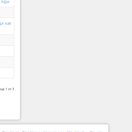
й еды
е как
ца 1 от 3