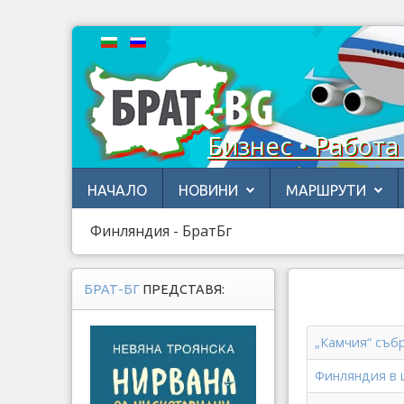
Бизнес • Работа
НАЧАЛО
НОВИНИ
МАРШРУТИ
Финляндия - БратБг
БРАТ-БГ
ПРЕДСТАВЯ:
„Камчия“ събр
Финляндия в 