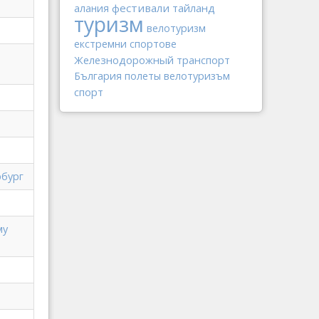
фестивали
тайланд
алания
туризм
велотуризм
екстремни спортове
Железнодорожный транспорт
България
полеты
велотуризъм
спорт
рбург
му