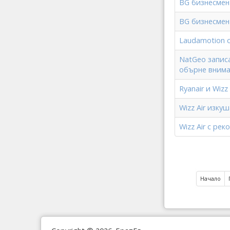
BG бизнесмен 
BG бизнесмен 
Laudamotion с
NatGeo запис
обърне внима
Ryanair и Wiz
Wizz Air изку
Wizz Air с ре
Начало