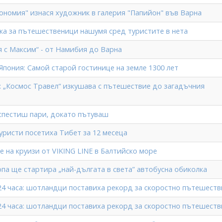
рономия" изнася художник в галерия "Папийон" във Варна
ска за пътешественици нашумя сред туристите в нета
 с Максим“ - от Намибия до Варна
 Япония: Самой старой гостинице на земле 1300 лет
5: „Космос Травел“ изкушава с пътешествие до загадъчния
 спестиш пари, докато пътуваш
уристи посетиха Тибет за 12 месеца
 на круизи от VIKING LINE в Балтийско море
опа ще стартира „най-дългата в света” автобусна обиколка
 24 часа: шотландци поставиха рекорд за скоростно пътешеств
 24 часа: шотландци поставиха рекорд за скоростно пътешеств