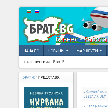
Бизнес • Работа
НАЧАЛО
НОВИНИ
МАРШРУТИ
пътешествия - БратБг
БРАТ-БГ
ПРЕДСТАВЯ:
„Камчия“ во 
„SZENARIUM“
Лятна разход