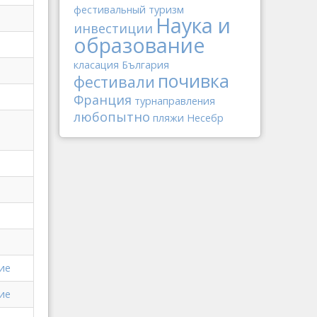
фестивальный туризм
Наука и
инвестиции
образование
класация
България
почивка
фестивали
Франция
турнаправления
любопытно
пляжи
Несебр
ие
ие