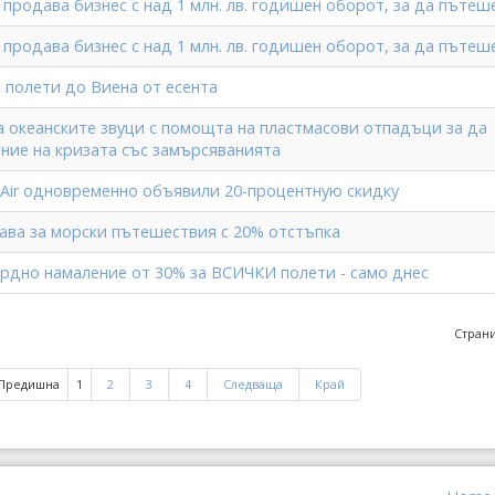
продава бизнес с над 1 млн. лв. годишен оборот, за да пътеш
продава бизнес с над 1 млн. лв. годишен оборот, за да пътеш
 полети до Виена от есента
а океанските звуци с помощта на пластмасови отпадъци за да
ние на кризата със замърсяванията
z Air одновременно объявили 20-процентную скидку
шава за морски пътешествия с 20% отстъпка
кордно намаление от 30% за ВСИЧКИ полети - само днес
Страни
Предишна
1
2
3
4
Следваща
Край