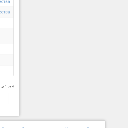
ества
ества
ца 1 от 4