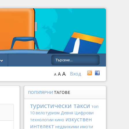
A
Вход
A
A
ПОПУЛЯРНИ
ТАГОВЕ
туристически такси
топ
10
велотуризм
Девня
Цифрови
изкуствен
технологии
кино
интелект
недвижими имоти