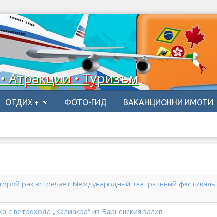
 • Атракции • Туризъм
ОТДИХ +
ФОТО-ГИД
ВАКАНЦИОННИ ИМОТИ
второй раз встречает Международный театральный фестиваль
ка с ветрохода „Калиакра“ из Варненския залив