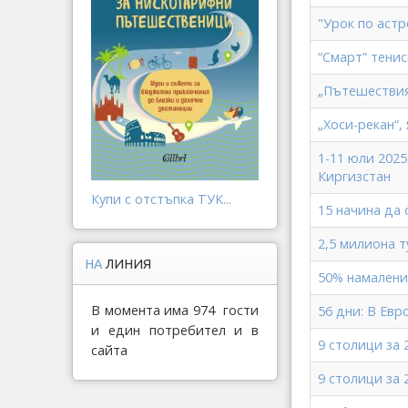
"Урок по аст
“Смарт” тени
„Пътешествия
„Хоси-рекан“,
1-11 юли 202
Киргизстан
Купи с отстъпка ТУК...
15 начина да
2,5 милиона т
НА
ЛИНИЯ
50% намаление
В момента има 974 гости
56 дни: В Евр
и един потребител и в
9 столици за
сайта
9 столици за