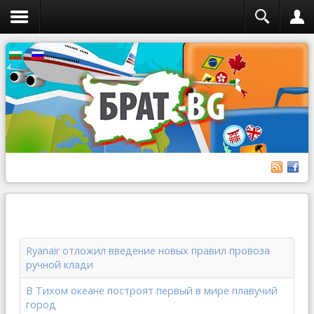
Ryanair отложил введение новых правил провоза
ручной клади
В Тихом океане построят первый в мире плавучий
город