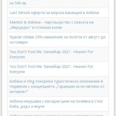
за 549 лв.
Last Minute оферти за морска ваканция в Албена
Maritim & Албена – партньорство с класата на
„Мерцедес“ и отлежал коняк
Ryanair обяви 25% намаление за полети от август до
октомври
You Don't Fool Me: Занзибар 2021 - Heaven For
Everyone
You Don't Fool Me: Занзибар 2021 - Heaven For
Everyone
Албена и Ving покориха туристическо изложение в
Норвегия с концепцията „Гаранция за по-евтино от
интернет“
Албена изкушава с изгодни цени за почивка в стил
баба, дядо и внуче
Албена изкушава с изгодни цени за почивка в стил