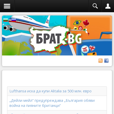
Lufthansa иска да купи Alitalia за 500 млн. евро
„Дейли мейл“ предупреждава „България обяви
война на пияните британци“