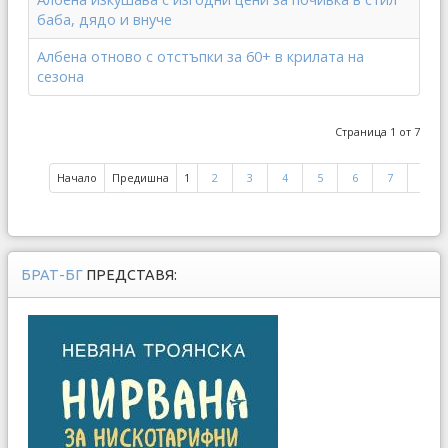
баба, дядо и внуче
Албена отново с отстъпки за 60+ в крилата на
сезона
Страница 1 от 7
Начало
Предишна
1
2
3
4
5
6
7
Сле
БРАТ-БГ
ПРЕДСТАВЯ: