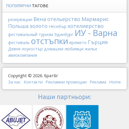
ПОПУЛЯРНИ
ТАГОВЕ
Вена
отельерство
Мармарис
резервации
Польша
золото
хотелиерство
Несебър
ИУ - Варна
фестивальный туризм
Эдинбург
отстъпки
Гърция
фестиваль
времето
Девня
лоукостър
домашни любимци
жилье
авиокомпания
Copyright © 2026. БратБг
За нас
Контакти
Рекламни промоции
Реклама
Home
Наши партньори: