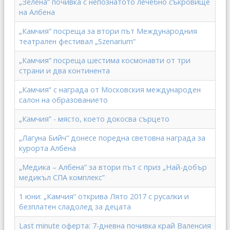
„Зелена“ почивка с непознатото лечебно съкровище
на Албена
„Камчия“ посреща за втори път Международния
театрален фестивал „Szenarium“
„Камчия“ посреща шестима космонавти от три
страни и два континента
„Камчия“ с награда от Московския международен
салон на образованието
„Камчия” - място, което докосва сърцето
„Лагуна Бийч“ донесе поредна световна награда за
курорта Албена
„Медика – Албена” за втори път с приз „Най-добър
медикъл СПА комплекс”
1 юни: „Камчия“ открива Лято 2017 с русалки и
безплатен сладолед за децата
Last minute оферта: 7-дневна почивка край Валенсия