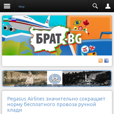
Мир
Pegasus Airlines значительно сокращает
норму бесплатного провоза ручной
клади