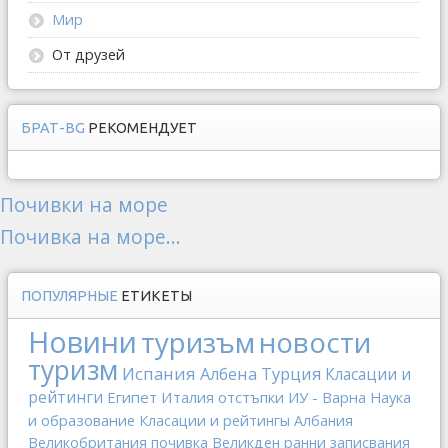
Мир
От друзей
БРАТ-BG
РЕКОМЕНДУЕТ
Почивки на море
Почивка на море...
ПОПУЛЯРНЫЕ
ЕТИКЕТЫ
Новини
туризъм
новости
туризм
Испания
Албена
Турция
Класации и
рейтинги
Египет
Италия
отстъпки
ИУ - Варна
Наука
и образование
Класации и рейтингы
Албания
Великобритания
почивка
Великден
ранни записвания