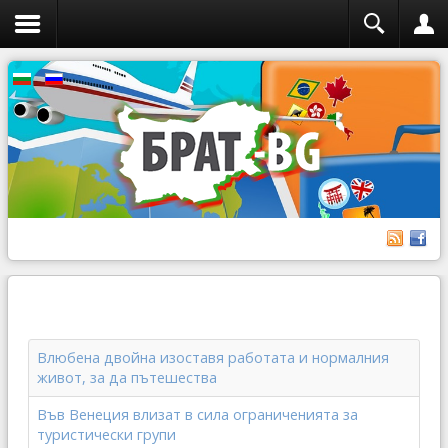
Влюбена двойна изоставя работата и нормалния
живот, за да пътешества
Във Венеция влизат в сила ограниченията за
туристически групи