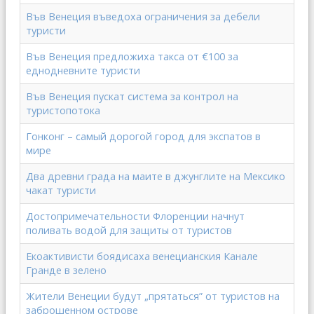
Във Венеция въведоха ограничения за дебели
туристи
Във Венеция предложиха такса от €100 за
еднодневните туристи
Във Венеция пускат система за контрол на
туристопотока
Гонконг – самый дорогой город для экспатов в
мире
Два древни града на маите в джунглите на Мексико
чакат туристи
Достопримечательности Флоренции начнут
поливать водой для защиты от туристов
Екоактивисти боядисаха венецианския Канале
Гранде в зелено
Жители Венеции будут „прятаться” от туристов на
заброшенном острове