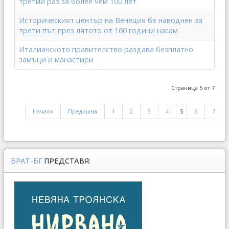
третий раз за более чем 100 лет
Историческият център на Венеция бе наводнен за
трети път през лятото от 160 години насам
Италианското правителство раздава безплатно
замъци и манастири
Страница 5 от 7
Начало
Предишна
1
2
3
4
5
6
7
БРАТ-БГ
ПРЕДСТАВЯ: