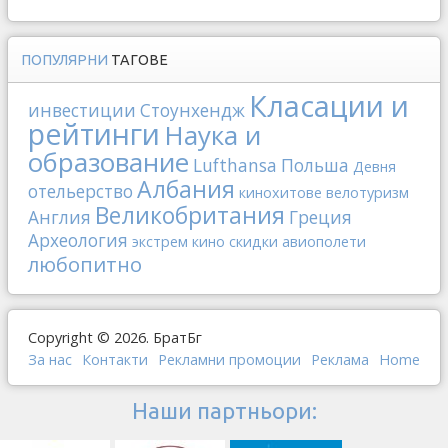
ПОПУЛЯРНИ
ТАГОВЕ
Класации и
инвестиции
Стоунхендж
рейтинги
Наука и
образование
Lufthansa
Польша
Девня
Албания
отельерство
кинохитове
велотуризм
Великобритания
Англия
Греция
Археология
экстрем
кино
скидки
авиополети
любопитно
Copyright © 2026. БратБг
За нас
Контакти
Рекламни промоции
Реклама
Home
Наши партньори: