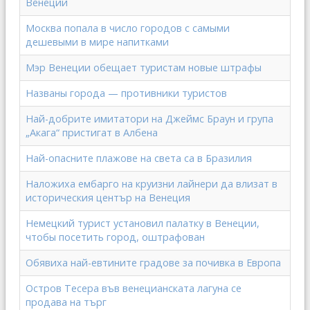
Венеции
Москва попала в число городов с самыми
дешевыми в мире напитками
Мэр Венеции обещает туристам новые штрафы
Названы города — противники туристов
Най-добрите имитатори на Джеймс Браун и група
„Акага“ пристигат в Албена
Най-опасните плажове на света са в Бразилия
Наложиха ембарго на круизни лайнери да влизат в
историческия център на Венеция
Немецкий турист установил палатку в Венеции,
чтобы посетить город, оштрафован
Обявиха най-евтините градове за почивка в Европа
Остров Тесера във венецианската лагуна се
продава на търг