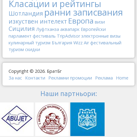
Класации и рейтингы
ранни записвания
Шотландия
Европа
изкуствен интелект
визи
Сицилия
Луфтханза
аквапарк
Европейски
парламент
фестиваль
TripAdvisor
электронные визы
кулинарный туризм
България
Wizz Air
фестивальный
туризм
скидки
Copyright © 2026. БратБг
За нас
Контакти
Рекламни промоции
Реклама
Home
Наши партньори: