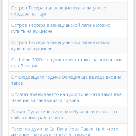
Остров Тесера във венецианската лагуна се
продава на търг
Остров Тессера в венецианской лагуне можно
купить на аукционе
Остров Тессера в венецианской лагуне можно
купить на аукционе
От 1 юли 2020 г. с туристическа такса за посещения
във Венеция
От следващата година Венеция ще въведе входна
такса
Отлагат въвеждането на туристическата такса във
Венеция за следващата година
Париж: Туристическите автобуси ще изчезнат от
най-скъпия град в света
Песен по думи на Св. Папа Йоан Павел II в ХІІ-тото
издание „Заедно в 21 век“ в „Камчия“