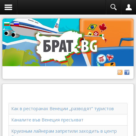
Как в ресторанах Венеции „разводят” туристов
Каналите във Венеция пресъхват
Круизным лайнерам запретили заходить в центр