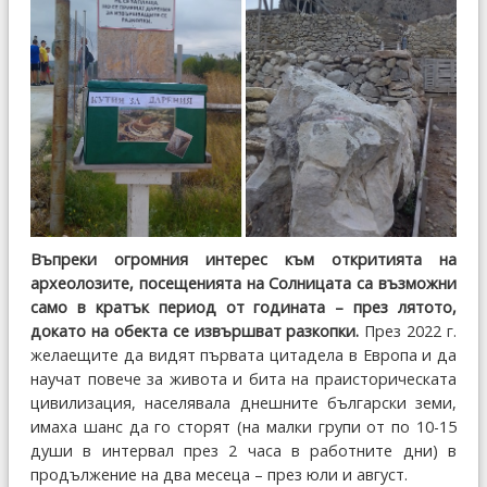
Въпреки огромния интерес към откритията на
археолозите, посещенията на Солницата са възможни
само в кратък период от годината – през лятото,
докато на обекта се извършват разкопки.
През 2022 г.
желаещите да видят първата цитадела в Европа и да
научат повече за живота и бита на праисторическата
цивилизация, населявала днешните български земи,
имаха шанс да го сторят (на малки групи от по 10-15
души в интервал през 2 часа в работните дни) в
продължение на два месеца – през юли и август.