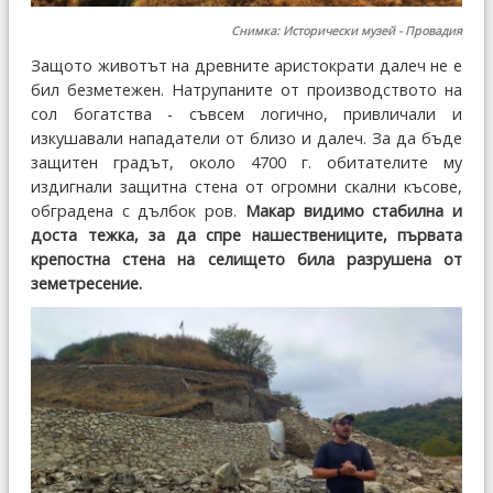
Снимка: Исторически музей - Провадия
Защото животът на древните аристократи далеч не е
бил безметежен. Натрупаните от производството на
сол богатства - съвсем логично, привличали и
изкушавали нападатели от близо и далеч. За да бъде
защитен градът, около 4700 г. обитателите му
издигнали защитна стена от огромни скални късове,
обградена с дълбок ров.
Макар видимо стабилна и
доста тежка, за да спре нашествениците, първата
крепостна стена на селището била разрушена от
земетресение.