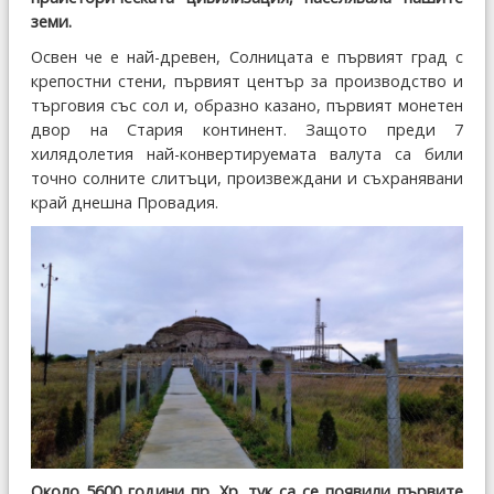
земи.
Освен че е най-древен, Солницата е първият град с
крепостни стени, първият център за производство и
търговия със сол и, образно казано, първият монетен
двор на Стария континент. Защото преди 7
хилядолетия най-конвертируемата валута са били
точно солните слитъци, произвеждани и съхранявани
край днешна Провадия.
Около 5600 години пр. Хр. тук са се появили първите