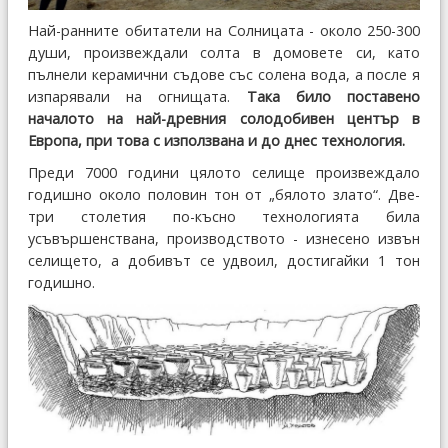
Най-ранните обитатели на Солницата - около 250-300
души, произвеждали солта в домовете си, като
пълнели керамични съдове със солена вода, а после я
изпарявали на огнищата.
Така било поставено
началото на най-древния солодобивен център в
Европа, при това с използвана и до днес технология.
Преди 7000 години цялото селище произвеждало
годишно около половин тон от „бялото злато“. Две-
три столетия по-късно технологията била
усъвършенствана, производството - изнесено извън
селището, а добивът се удвоил, достигайки 1 тон
годишно.