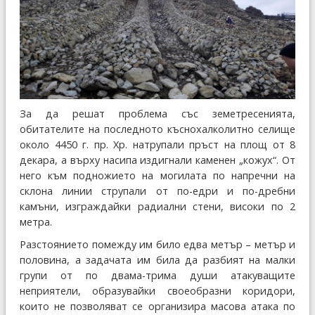
За да решат проблема със земетресенията,
обитателите на последното къснохалколитно селище
около 4450 г. пр. Хр. натрупали пръст на площ от 8
декара, а върху насипа издигнали каменен „кожух“. От
него към подножието на могилата по напречни на
склона линии струпали от по-едри и по-дребни
камъни, изграждайки радиални стени, високи по 2
метра.
Разстоянието помежду им било едва метър – метър и
половина, а задачата им била да разбият на малки
групи от по двама-трима души атакуващите
неприятели, образувайки своеобразни коридори,
които не позволяват се организира масова атака по