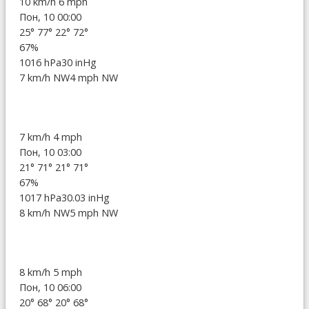
10 km/h
6 mph
Пон, 10 00:00
25°
77°
22°
72°
67%
1016 hPa
30 inHg
7 km/h NW
4 mph NW
7 km/h
4 mph
Пон, 10 03:00
21°
71°
21°
71°
67%
1017 hPa
30.03 inHg
8 km/h NW
5 mph NW
8 km/h
5 mph
Пон, 10 06:00
20°
68°
20°
68°