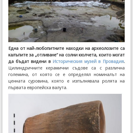
Една от най-любопитните находки на археолозите са
калъпите за „отливане“ на солни кюлчета, които могат
да бъдат видени в
Историческия музей в Провадия
.
Цилиндричните керамични съдове са с различна
големина, от която се е определял номиналът на
ценната суровина, която е изпълнявала ролята на
първата европейска валута.