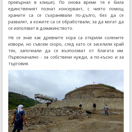
превърнал в клише). По онова време тя е била
единственият познат консервант, с чиято помощ
храните са се съхранявали по-дълго, без да се
развалят, а кожите са се обработвали, за да могат да
се използват в домакинството.
Не се знае как древните хора са открили солените
извори, но съвсем скоро, след като се заселили край
тях, започнали да се възползват от благата им.
Първоначално - за собствени нужди, а по-късно и за
търговия.