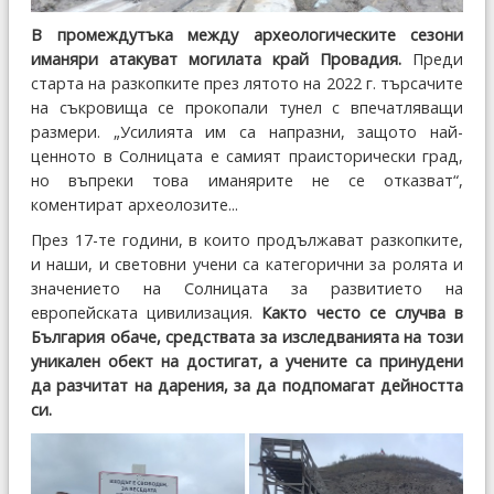
В промеждутъка между археологическите сезони
иманяри атакуват могилата край Провадия.
Преди
старта на разкопките през лятото на 2022 г. търсачите
на съкровища се прокопали тунел с впечатляващи
размери. „Усилията им са напразни, защото най-
ценното в Солницата е самият праисторически град,
но въпреки това иманярите не се отказват“,
коментират археолозите...
През 17-те години, в които продължават разкопките,
и наши, и световни учени са категорични за ролята и
значението на Солницата за развитието на
европейската цивилизация.
Както често се случва в
България обаче, средствата за изследванията на този
уникален обект на достигат, а учените са принудени
да разчитат на дарения, за да подпомагат дейността
си.