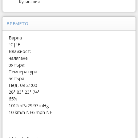
Кулинария
ВРЕМЕТО
Варна
°C
|
°F
Влажност:
налягане:
вятъра:
Температура
вятъра
Нед, 09 21:00
28°
83°
23°
74°
65%
1015 hPa
29.97 inHg
10 km/h NE
6 mph NE