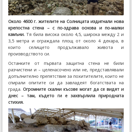
Около 4600 г. жителите на Солницата издигнали нова
крепостна стена – с по-здрава основа и по-малки
камъни.
Тя била висока около 4,5, широка между 2 и
3,5 метра и ограждала площ от около 4 декара, в
които селището продължавало живота и
производството си.
Останките от първата защитна стена не били
разчистени и – целенасочено или не, представлявали
допълнително препятствие за похитителите, които не
спирали опитите си да завладеят богатствата на
града.
Огромните скални късове могат да се видят и
днес – там, където ги е захвърлила природната
стихия.