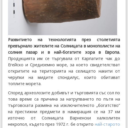
Развитието на технологията през столетията
превърнало жителите на Солницата в монополисти на
солния пазар и в най-богатите хора в Европа.
Продукцията им се търгувала от Карпатите чак до
Егейско и Средиземно море, за което свидетелстват
откритите на територията на селището накити от
черупки на мидите спондилус, които обитават
топлите морета.
Според археолозите добивът и търговията със сол по
това време са причина за натрупването по пътя на
търговската размяна на изключителното „богатство”
на престижни предмети в намиращия се на 37 км
източно от Солницата Варненски халколитен
некропол, където през 1972 г. бе открито
най-старото