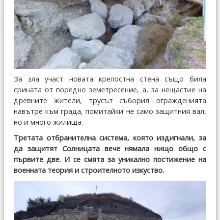
За зла участ новата крепостна стена също била
срината от поредно земетресение, а, за нещастие на
древните жители, трусът съборил огражденията
навътре към града, помитайки не само защитния вал,
но и много жилища.
Третата отбранителна система, която издигнали, за
да защитят Солницата вече нямала нищо общо с
първите две. И се смята за уникално постижение на
военната теория и строителното изкуство.