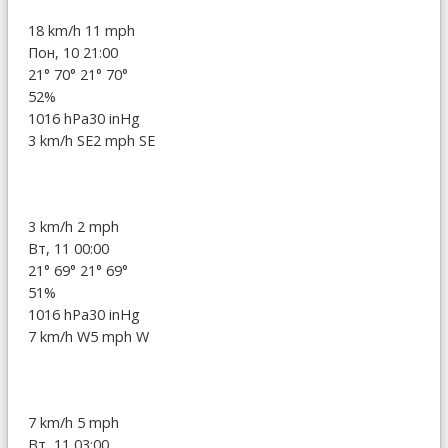
18 km/h
11 mph
Пон, 10 21:00
21°
70°
21°
70°
52%
1016 hPa
30 inHg
3 km/h SE
2 mph SE
3 km/h
2 mph
Вт, 11 00:00
21°
69°
21°
69°
51%
1016 hPa
30 inHg
7 km/h W
5 mph W
7 km/h
5 mph
Вт, 11 03:00