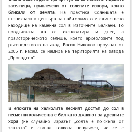
заселници, привлечени от солените извори, които
бликали от земята.
На практика Солницата е
възникнала в центъра на най-голямото и единствено
находище на каменна сол в Източните Балкани. То
продължава да се експлоатира и днес, а
праисторическото селище, което археолозите под
ръководството на акад. Васил Николов проучват от
2005 г. насам, се намира на територията на завода
„Провадсол“.
В епохата на халколита лесният достъп до сол в
несметни количества е бил като джакпот за древните
хора
(не случайно изразът „солта е по-скъпа от
златото“ е станал толкова популярен, че се е