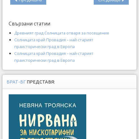
Свързани статии
Древният град Солницата отваря за посещение
Солницата край Провадия – най-старият
праисторически град в Европа
Солницата край Провадия – най-старият
праисторически град в Европа
БРАТ-БГ
ПРЕДСТАВЯ: