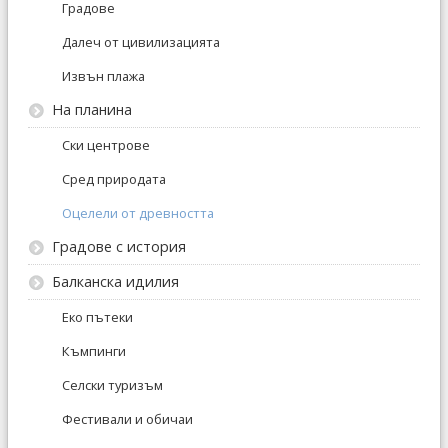
Градове
Далеч от цивилизацията
Извън плажа
На планина
Ски центрове
Сред природата
Оцелели от древността
Градове с история
Балканска идилия
Еко пътеки
Къмпинги
Селски туризъм
Фестивали и обичаи