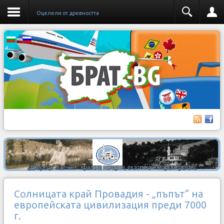
Оцелели от древността
Солницата край Провадия - „пъпът“ на
европейската цивилизация преди 7000
г.