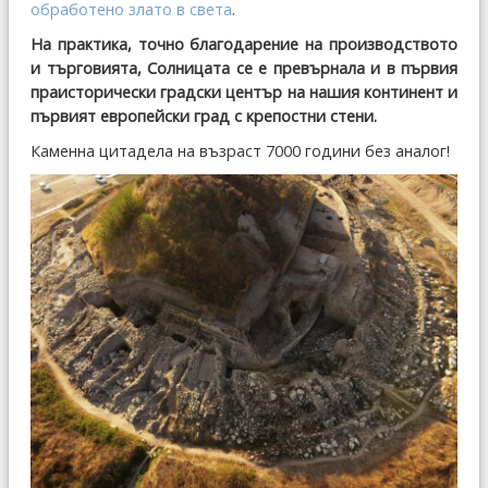
обработено злато в света
.
На практика, точно благодарение на производството
и търговията, Солницата се е превърнала и в първия
праисторически градски център на нашия континент и
първият европейски град с крепостни стени.
Каменна цитадела на възраст 7000 години без аналог!