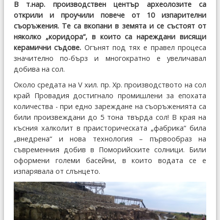
В т.нар. производствен център археолозите са
открили и проучили повече от 10 изпарителни
съоръжения. Те са вкопани в земята и се състоят от
няколко „коридора“, в които са нареждани висящи
керамични съдове.
Огънят под тях е правел процеса
значително по-бърз и многократно е увеличавал
добива на сол.
Около средата на V хил. пр. Хр. производството на сол
край Провадия достигнало промишлени за епохата
количества - при едно зареждане на съоръженията са
били произвеждани до 5 тона твърда сол! В края на
късния халколит в праисторическата „фабрика“ била
„внедрена“ и нова технология – първообраз на
съвременния добив в Поморийските солници. Били
оформени големи басейни, в които водата се е
изпарявала от слънцето.