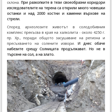
склона.
При разкопките в тези своеобразни коридори
изследователите на терена са открили много човешки
останки и над 2000 костни и каменни върхове на
стрели.
Според археолозите животът в солодобивния
комплекс прекъсва в края на халколита - около 4250 г.
пр. Хр., поради общото засушаване на региона и
пресъхването на солените извори.
И днес обаче
набезите срещу Солницата продължават. Но не в
търсене на сол, а на злато.