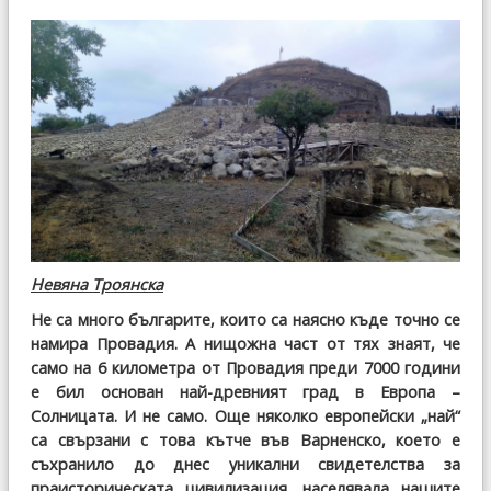
Невяна Троянска
Не са много българите, които са наясно къде точно се
намира Провадия. А нищожна част от тях знаят, че
само на 6 километра от Провадия преди 7000 години
е бил основан най-древният град в Европа –
Солницата. И не само. Още няколко европейски „най“
са свързани с това кътче във Варненско, което е
съхранило до днес уникални свидетелства за
праисторическата цивилизация, населявала нашите