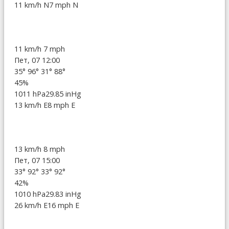
11 km/h N
7 mph N
11 km/h
7 mph
Пет, 07 12:00
35°
96°
31°
88°
45%
1011 hPa
29.85 inHg
13 km/h E
8 mph E
13 km/h
8 mph
Пет, 07 15:00
33°
92°
33°
92°
42%
1010 hPa
29.83 inHg
26 km/h E
16 mph E