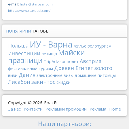
e-mail:
hotel@starosel.com
https://www.starosel.com/
ПОПУЛЯРНИ
ТАГОВЕ
ИУ - Варна
Польша
жилье
велотуризм
Майски
инвестиции
летища
празници
Австрия
TripAdvisor
полет
Древен Египет
золото
фестивальный туризм
Дания
визи
электронные визы
домашные питомцы
Лисабон
закинтос
скидки
Copyright © 2026. БратБг
За нас
Контакти
Рекламни промоции
Реклама
Home
Наши партньори: