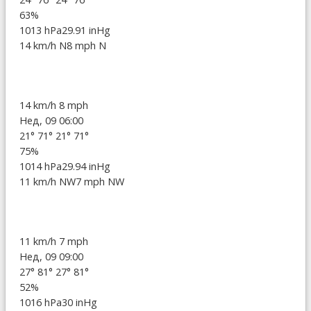
63%
1013 hPa
29.91 inHg
14 km/h N
8 mph N
14 km/h
8 mph
Нед, 09 06:00
21°
71°
21°
71°
75%
1014 hPa
29.94 inHg
11 km/h NW
7 mph NW
11 km/h
7 mph
Нед, 09 09:00
27°
81°
27°
81°
52%
1016 hPa
30 inHg