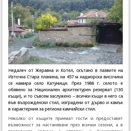
Недалеч от Жеравна и Котел, скътано в пазвите на
Източна Стара планина, на 457 м надморска височина
се намира село Катунище. През 1988 г. селото е
обявено за Национален архитектурен резерват (130
къщи), и то съвсем заслужено – всички къщи в него са
във възрожденски стил, изградени от дърво и камък
в характерния за региона камчийски стил.
Няколко от къщите приемат гости и предоставят
възможност за настаняване през всички сезони, а в