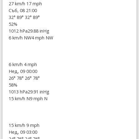
27 km/h
17 mph
Съб, 08 21:00
32°
89°
32°
89°
52%
1012 hPa
29.88 inHg
6 km/h NW
4 mph NW
6 km/h
4 mph
Нед, 09 00:00
26°
78°
26°
78°
58%
1013 hPa
29.91 inHg
15 km/h N
9 mph N
15 km/h
9 mph
Нед, 09 03:00
24°
76°
24°
76°