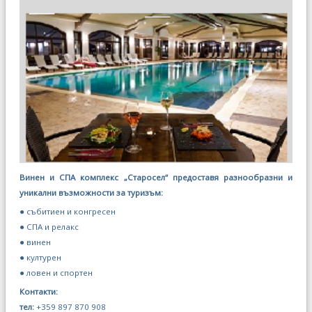
Винен и СПА комплекс „Старосел“ предоставя разнообразни и
уникални възможности за туризъм:
● събитиен и конгресен
● СПА и релакс
● винен
● културен
● ловен и спортен
Контакти:
тел:
+359 897 870 908