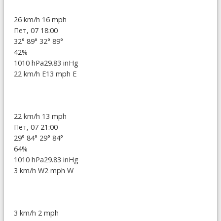
26 km/h
16 mph
Пет, 07 18:00
32°
89°
32°
89°
42%
1010 hPa
29.83 inHg
22 km/h E
13 mph E
22 km/h
13 mph
Пет, 07 21:00
29°
84°
29°
84°
64%
1010 hPa
29.83 inHg
3 km/h W
2 mph W
3 km/h
2 mph