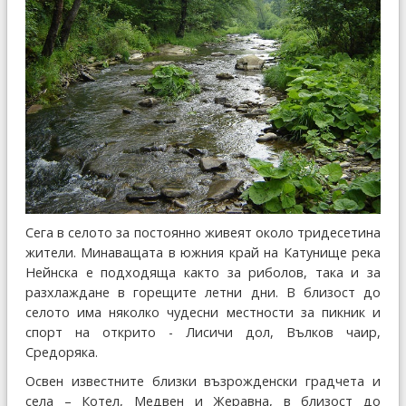
Сега в селото за постоянно живеят около тридесетина
жители. Минаващата в южния край на Катунище река
Нейнска е подходяща както за риболов, така и за
разхлаждане в горещите летни дни. В близост до
селото има няколко чудесни местности за пикник и
спорт на открито - Лисичи дол, Вълков чаир,
Средоряка.
Освен известните близки възрожденски градчета и
села – Котел, Медвен и Жеравна, в близост до