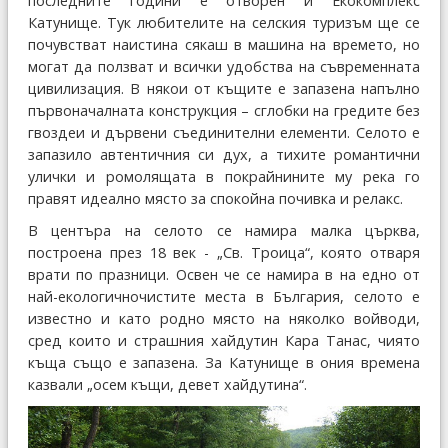
последните години е отворен и Екокомплекс
Катунище. Тук любителите на селския туризъм ще се
почувстват наистина сякаш в машина на времето, но
могат да ползват и всички удобства на съвременната
цивилизация. В някои от къщите е запазена напълно
първоначалната конструкция – сглобки на гредите без
гвоздеи и дървени съединителни елементи. Селото е
запазило автентичния си дух, а тихите романтични
улички и ромолящата в покрайнините му река го
правят идеално място за спокойна почивка и релакс.
В центъра на селото се намира малка църква,
построена през 18 век - „Св. Троица“, която отваря
врати по празници. Освен че се намира в на едно от
най-екологичночистите места в България, селото е
известно и като родно място на няколко войводи,
сред които и страшния хайдутин Кара Танас, чиято
къща също е запазена. За Катунище в ония времена
казвали „осем къщи, девет хайдутина“.