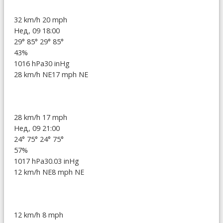
32 km/h
20 mph
Нед, 09 18:00
29°
85°
29°
85°
43%
1016 hPa
30 inHg
28 km/h NE
17 mph NE
28 km/h
17 mph
Нед, 09 21:00
24°
75°
24°
75°
57%
1017 hPa
30.03 inHg
12 km/h NE
8 mph NE
12 km/h
8 mph