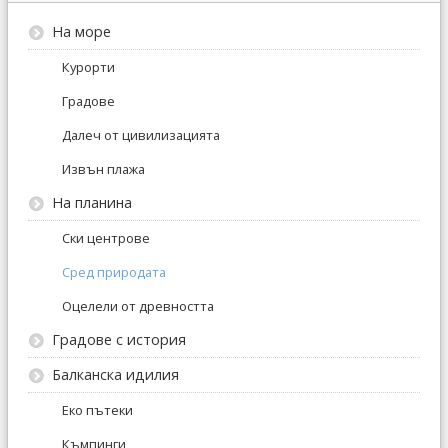
На море
Курорти
Градове
Далеч от цивилизацията
Извън плажа
На планина
Ски центрове
Сред природата
Оцелели от древността
Градове с история
Балканска идилия
Еко пътеки
Къмпинги