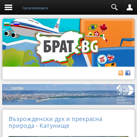
Сред природата
Възрожденски дух и прекрасна
природа - Катунище