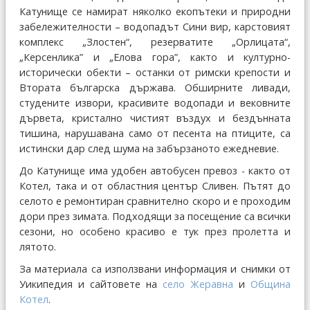
Катунище се намират няколко екопътеки и природни
забележителности – водопадът Сини вир, карстовият
комплекс „Злостен“, резерватите „Орлицата“,
„Керсенлика” и „Елова гора”, както и културно-
исторически обекти – останки от римски крепости и
Втората българска държава. Обширните ливади,
студените извори, красивите водопади и вековните
дървета, кристално чистият въздух и бездънната
тишина, нарушавана само от песента на птиците, са
истински дар след шума на забързаното ежедневие.
До Катунище има удобен автобусен превоз - както от
Котел, така и от областния център Сливен. Пътят до
селото е ремонтиран сравнително скоро и е проходим
дори през зимата. Подходящи за посещение са всички
сезони, но особено красиво е тук през пролетта и
лятото.
За материала са използвани информация и снимки от
Уикипедия и сайтовете на
село Жеравна
и
Община
Котел
.