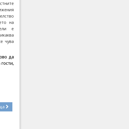
стните
ижения
елство
ето на
тели е
никаква
е чува
ново да
 гости,
ща