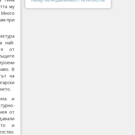
тта му
. Много
вам при
ектура
а най-
те от
Къщите
ени
аво. В
тът на
гарски
нето.
вила и
турно-
нея от
едавали
ото и
лство.