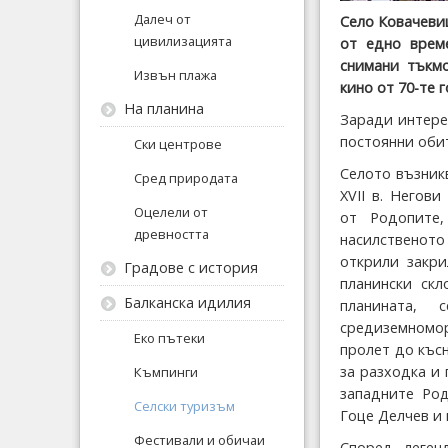
Далеч от
Село Ковачеви
цивилизацията
от едно врем
снимани тъкмо
Извън плажа
кино от 70-те 
На планина
Заради интерес
постоянни обит
Ски центрове
Селото възник
Сред природата
XVII в. Негов
Оцелели от
от Родопите,
древността
насилственото
открили закри
Градове с история
планински скл
Балканска идилия
планината, 
средиземномор
Еко пътеки
пролет до къс
за разходка и 
Къмпинги
западните Род
Селски туризъм
Гоце Делчев и 
Фестивали и обичаи
Според леген