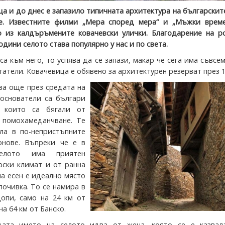
ца и до днес е запазило типичната архитектура на български
е. Известните филми „Мера според мера“ и „Мъжки време
 из калдъръмените ковачевски улички. Благодарение на р
години селото става популярно у нас и по света.
а към него, то успява да се запази, макар че сега има съвсе
атели. Ковачевица е обявено за архитектурен резерват през 1
ва още през средата на
и основатели са българи
 които са бягали от
 помохамеданчване. Те
ла в по-непристъпните
онове. Въпреки че е в
селото има приятен
ски климат и от ранна
на есен е идеално място
почивка. То се намира в
опи, само на 24 км от
на 64 км от Банско.
дата името на селото идва от жена, която се е казвал