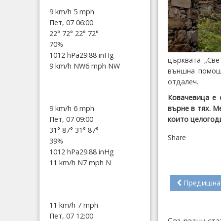
9 km/h
5 mph
Пет, 07 06:00
22°
72°
22°
72°
70%
1012 hPa
29.88 inHg
църквата „Све
9 km/h NW
6 mph NW
външна помощ.
отдалеч.
Ковачевица е 
9 km/h
6 mph
върне в тях. М
Пет, 07 09:00
които целогод
31°
87°
31°
87°
Share
39%
1012 hPa
29.88 inHg
11 km/h N
7 mph N
Предишна
11 km/h
7 mph
Пет, 07 12:00