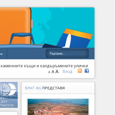
с каменните къщи и калдъръмените улички
A
Вход
A
A
БРАТ-BG
ПРЕДСТАВЯ