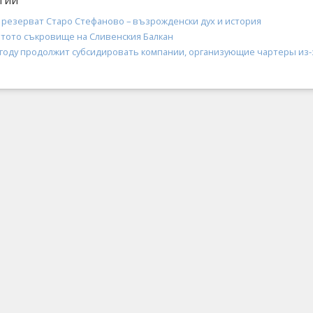
тии
 резерват Старо Стефаново – възрожденски дух и история
итото съкровище на Сливенския Балкан
8 году продолжит субсидировать компании, организующие чартеры из-