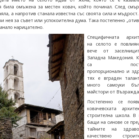
я била омъжена за местен ковач, който починал. След смър
аяла, а напротив станала известна със своята сила и мъдрост
и нея за съвет или успокоителна дума. Така постепенно „оти
танало нарицателно.
Специфичната архит
на селото е повлиян
вече от заселници
Западна Македония. 
са постро
пропорционално и здр
тях е вграден талан
много самоуки бъл
майстори от Възражда
Постепенно се поя
ковачевската архитек
строителна школа. В 
бащи на синове се пр
тайните на здрав
качествено строите