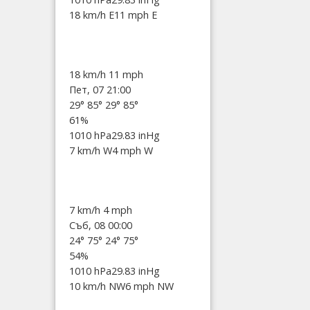
18 km/h E
11 mph E
18 km/h
11 mph
Пет, 07 21:00
29°
85°
29°
85°
61%
1010 hPa
29.83 inHg
7 km/h W
4 mph W
7 km/h
4 mph
Съб, 08 00:00
24°
75°
24°
75°
54%
1010 hPa
29.83 inHg
10 km/h NW
6 mph NW