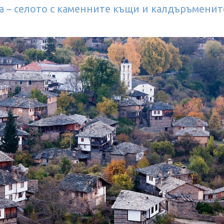
а – селото с каменните къщи и калдъръменит