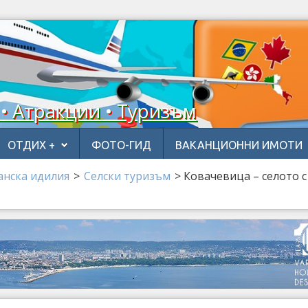
 • Атракции • Туризъм
ОТДИХ +
ФОТО-ГИД
ВАКАНЦИОННИ ИМОТИ
анска идилия
>
Селски туризъм
>
Ковачевица – селото 