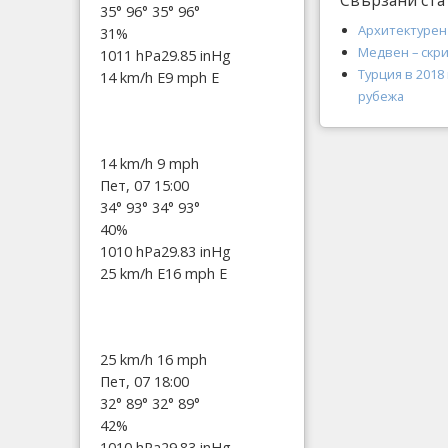
Свързани ста
35°
96°
35°
96°
Архитектурен
31%
Медвен – скр
1011 hPa
29.85 inHg
Турция в 201
14 km/h E
9 mph E
рубежа
14 km/h
9 mph
Пет, 07 15:00
34°
93°
34°
93°
40%
1010 hPa
29.83 inHg
25 km/h E
16 mph E
25 km/h
16 mph
Пет, 07 18:00
32°
89°
32°
89°
42%
1010 hPa
29.83 inHg