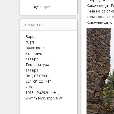
Ковачевица. Т
Кулинария
Гина не се отч
хора идвали пр
Ковачевица“ с
ВРЕМЕТО
Варна
°C
|
°F
Влажност:
налягане:
вятъра:
Температура
вятъра
Пет, 07 03:00
22°
72°
22°
71°
79%
1013 hPa
29.91 inHg
9 km/h NW
5 mph NW