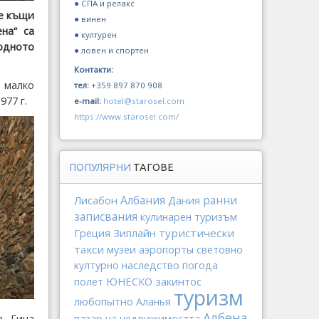
● СПА и релакс
те къщи
● винен
на“ са
● културен
одното
● ловен и спортен
Контакти:
м малко
тел:
+359 897 870 908
977 г.
e-mail:
hotel@starosel.com
https://www.starosel.com/
ПОПУЛЯРНИ
ТАГОВЕ
Албания
ранни
Лисабон
Дания
записвания
кулинарен туризъм
Греция
Зиплайн
туристически
такси
музеи
аэропорты
световно
културно наследство
погода
ЮНЕСКО
закинтос
полет
туризм
любопытно
Аланья
Албена
пазар на недвижимостта
а Гина