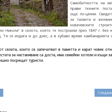
Самобитността на ме
прави техните пост
още по-ценни. Свидет
за таланта и желани
ковачевските строи
ти Никола“ в селото, която те построили през 1847 г. без 
 Тя се издига и до днес, а в хубаво време камбанарията с
от селата, които се запечатват в паметта и карат човек от
естата за настаняване са доста, има семейни хотели и къщи за
ишно посрещат туристи.
Следва