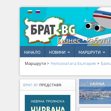
Бизнес • Работа
НАЧАЛО
НОВИНИ
МАРШРУТИ
Маршрути
>
Непознатата България
>
Балк
БРАТ-БГ
ПРЕДСТАВЯ: