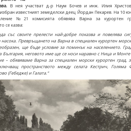
ва.
В нея участват д-р Наум Бочев и инж. Илия Христов
 избран известният земеделски деец Йордан Пекарев. На 10 ю
овление №21 комисията обявява Варна за курортен г
о се казва:
да със своите прелести най-добре показва и повелява сиг
 насока. Превръщането на Варна в специален курортен морск
реобразен, ще бъде условие за поминък на населението. Гр
а България, неговото име ще се носи наравно с Ница и Монте
е – обявяваме Варна за специален морски курортен град, з
включващ пространството между селата Кестрич, Голяма Ф
во (Гебедже) и Галата.“