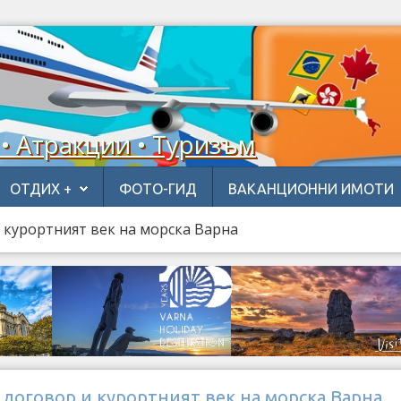
 • Атракции • Туризъм
ОТДИХ +
ФОТО-ГИД
ВАКАНЦИОННИ ИМОТИ
 курортният век на морска Варна
договор и курортният век на морска Варна