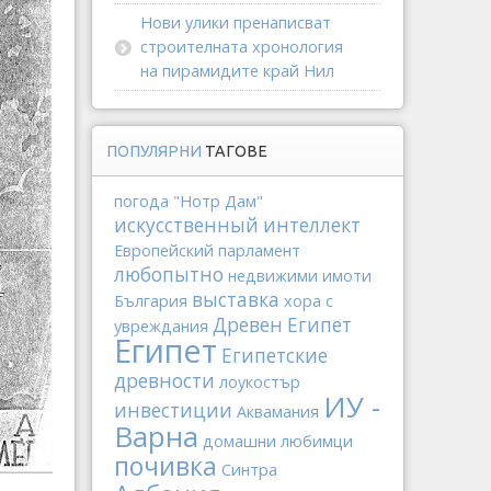
Нови улики пренаписват
строителната хронология
на пирамидите край Нил
ПОПУЛЯРНИ
ТАГОВЕ
погода
"Нотр Дам"
искусственный интеллект
Европейский парламент
любопытно
недвижими имоти
выставка
България
хора с
Древен Египет
увреждания
Египет
Египетские
древности
лоукостър
ИУ -
инвестиции
Аквамания
Варна
домашни любимци
почивка
Синтра