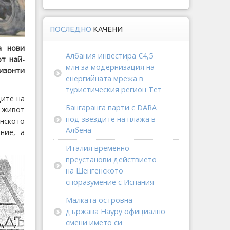
ПОСЛЕДНО
КАЧЕНИ
а нови
Албания инвестира €4,5
т най-
млн за модернизация на
изонти
енергийната мрежа в
туристическия регион Тет
ците на
Бангаранга парти с DARA
 живот
под звездите на плажа в
нското
Албена
ние, а
Италия временно
преустанови действието
на Шенгенското
споразумение с Испания
Малката островна
държава Науру официално
смени името си