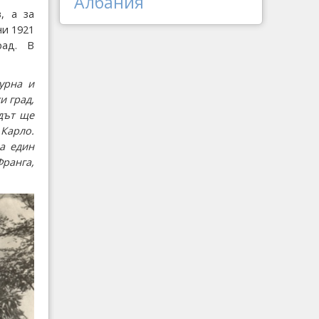
Албания
, а за
ни 1921
рад. В
урна и
и град,
адът ще
 Карло.
а един
ранга,