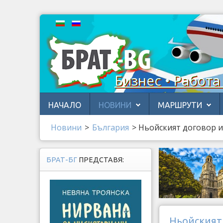
Бизнес • Работа
НАЧАЛО
НОВИНИ
МАРШРУТИ
Новини
>
България
>
Ньойският договор и
БРАТ-БГ
ПРЕДСТАВЯ:
Ньойският 