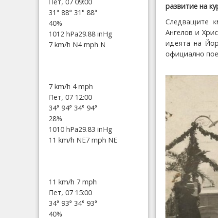
Пет, 07 09:00
развитие на ку
31°
88°
31°
88°
Следващите к
40%
Ангелов и Хри
1012 hPa
29.88 inHg
идеята на Йор
7 km/h N
4 mph N
официално пое
7 km/h
4 mph
Пет, 07 12:00
34°
94°
34°
94°
28%
1010 hPa
29.83 inHg
11 km/h NE
7 mph NE
11 km/h
7 mph
Пет, 07 15:00
34°
93°
34°
93°
40%