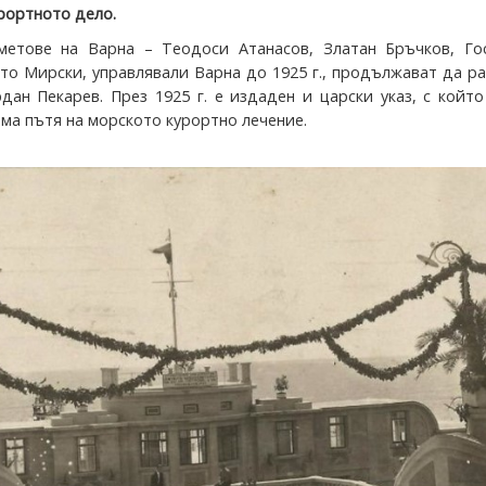
рортното дело.
метове на Варна – Теодоси Атанасов, Златан Бръчков, Го
сто Мирски, управлявали Варна до 1925 г., продължават да р
дан Пекарев. През 1925 г. е издаден и царски указ, с койт
ма пътя на морското курортно лечение.