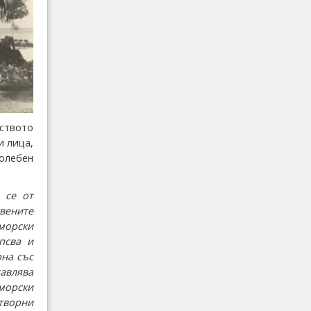
ството
и лица,
олебен
 се от
вените
 морски
псва и
рна със
тавлява
морски
творни