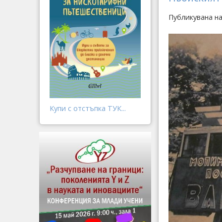
Публикувана н
Купи с отстъпка ТУК...