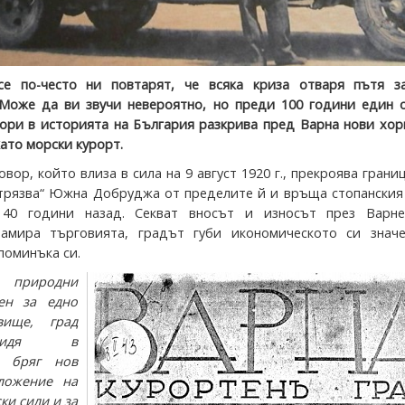
се по-често ни повтарят, че всяка криза отваря пътя з
Може да ви звучи невероятно, но преди 100 години един о
ори в историята на България разкрива пред Варна нови хор
като морски курорт.
вор, който влиза в сила на 9 август 1920 г., прекроява грани
трязва“ Южна Добруджа от пределите й и връща стопанския
40 години назад. Секват вносът и износът през Варне
замира търговията, градът губи икономическото си значе
поминъка си.
 природни
бен за едно
вище, град
видя в
я бряг нов
ложение на
ки сили и за