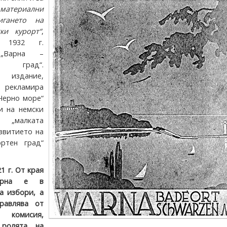
 материални
игането на
ки курорт“
,
 1932 г.
„Варна –
 град“.
 издание,
кламира
Черно море“
и на немски
 „малката
звитието на
ртен град“
1 г. От края
арна е в
а избори, а
равлява от
комисия,
 ролята на