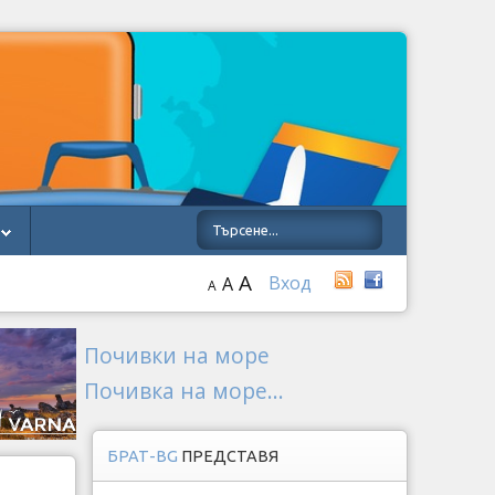
A
Вход
A
A
Почивки на море
Почивка на море...
БРАТ-BG
ПРЕДСТАВЯ