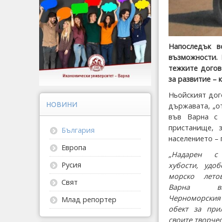
Напоследък в
възможности. 
тежките догов
за развитие – 
Ньойският дого
НОВИНИ
държавата, „о
във Варна с 
пристанище, 
България
населението – 
Европа
„Надарен с
Русия
хубости, удо
морско лето
Свят
Варна 
Черноморски
Млад репортер
обект за при
своите творчес