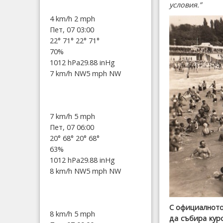
условия.”
4 km/h
2 mph
Пет, 07 03:00
22°
71°
22°
71°
70%
1012 hPa
29.88 inHg
7 km/h NW
5 mph NW
7 km/h
5 mph
Пет, 07 06:00
20°
68°
20°
68°
63%
1012 hPa
29.88 inHg
8 km/h NW
5 mph NW
С официалното
8 km/h
5 mph
да събира куро