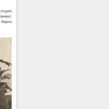
сподин
азвиват
о Варна