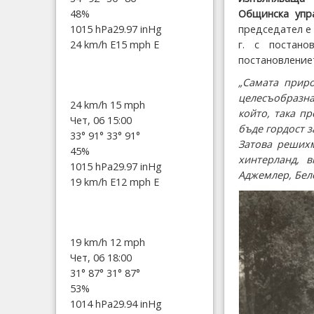
Общинска упра
48%
председател е
1015 hPa
29.97 inHg
г. с постан
24 km/h E
15 mph E
постановлениет
„Самата приро
целесъобразна
24 km/h
15 mph
който, така п
Чет, 06 15:00
бъде гордост з
33°
91°
33°
91°
Затова решихм
45%
хинтерланд, 
1015 hPa
29.97 inHg
Аджемлер, Бело
19 km/h E
12 mph E
19 km/h
12 mph
Чет, 06 18:00
31°
87°
31°
87°
53%
1014 hPa
29.94 inHg