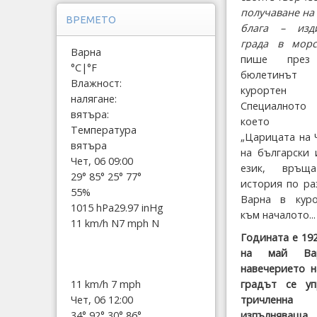
получаване на
ВРЕМЕТО
блага – изд
града в морс
Варна
пише през
°C
|
°F
бюлетинът 
Влажност:
курортен
налягане:
Специалното
вятъра:
което ре
Температура
„Царицата на 
вятъра
на български 
Чет, 06 09:00
език, връща
29°
85°
25°
77°
история по ра
55%
Варна в куро
1015 hPa
29.97 inHg
към началото...
11 km/h N
7 mph N
Годината е 192
на май В
навечерието н
градът се уп
11 km/h
7 mph
тричленна 
Чет, 06 12:00
изпълняваща
34°
92°
30°
86°