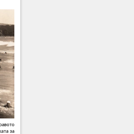
правото
ката за