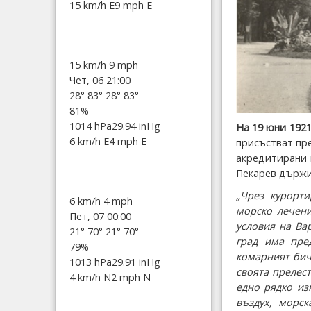
15 km/h E
9 mph E
15 km/h
9 mph
Чет, 06 21:00
28°
83°
28°
83°
81%
1014 hPa
29.94 inHg
На 19 юни 1921
6 km/h E
4 mph E
присъстват пр
акредитирани 
Пекарев държи 
„Чрез курорт
6 km/h
4 mph
морско лечени
Пет, 07 00:00
условия на Ва
21°
70°
21°
70°
град има пре
79%
комарният бич,
1013 hPa
29.91 inHg
своята прелес
4 km/h N
2 mph N
едно рядко из
въздух, морс