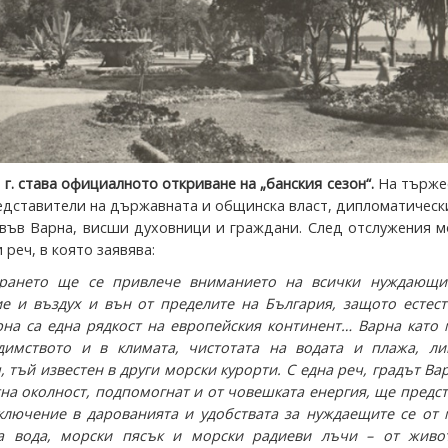
 г. става официалното откриване на „банския сезон“.
На търже
едставители на държавната и общинска власт, дипломатическ
във Варна, висши духовници и граждани. След отслужения м
реч, в която заявява:
ирането ще се привлече вниманието на всички нуждающи
е и въздух и вън от пределите на България, защото естест
рна са една рядкост на европейския континент… Варна като
димството и в климата, чистотата на водата и плажа, ли
 тъй известен в други морски курорти. С една реч, градът Ва
тна околност, подпомогнат и от човешката енергия, ще предс
ключение в дарованията и удобствата за нуждаещите се от 
ка вода, морски пясък и морски радиеви лъчи – от живо