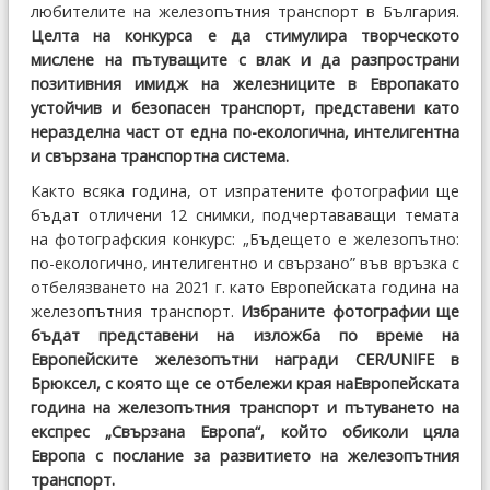
любителите на железопътния транспорт в България.
Целта на конкурса е да стимулира творческото
мислене на пътуващите с влак и да разпространи
позитивния имидж на железниците в Европакато
устойчив и безопасен транспорт, представени като
неразделна част от една по-екологична, интелигентна
и свързана транспортна система.
Както всяка година, от изпратените фотографии ще
бъдат отличени 12 снимки, подчертававащи темата
на фотографския конкурс: „Бъдещето е железопътно:
по-екологично, интелигентно и свързано” във връзка с
отбелязването на 2021 г. като Европейската година на
железопътния транспорт.
Избраните фотографии ще
бъдат представени на изложба по време на
Европейските железопътни награди CER/UNIFE в
Брюксел, с която ще се отбележи края наЕвропейската
година на железопътния транспорт и пътуването на
експрес „Свързана Европа“, който обиколи цяла
Европа с послание за развитието на железопътния
транспорт.