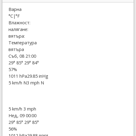
Варна
°C
|
°F
Влажност:
налягане:
вятъра:
Температура
вятъра
Съб, 08 21:00
29°
85°
29°
84°
57%
1011 hPa
29.85 inHg
5 km/h N
3 mph N
5 km/h
3 mph
Нед, 09 00:00
29°
85°
29°
85°
56%
1012 hPa
29.88 inHg