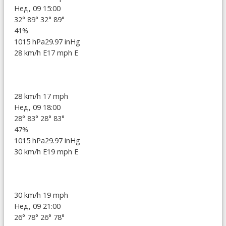
Нед, 09 15:00
32°
89°
32°
89°
41%
1015 hPa
29.97 inHg
28 km/h E
17 mph E
28 km/h
17 mph
Нед, 09 18:00
28°
83°
28°
83°
47%
1015 hPa
29.97 inHg
30 km/h E
19 mph E
30 km/h
19 mph
Нед, 09 21:00
26°
78°
26°
78°