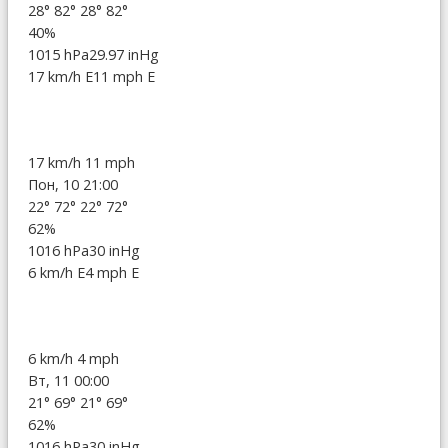
28°
82°
28°
82°
40%
1015 hPa
29.97 inHg
17 km/h E
11 mph E
17 km/h
11 mph
Пон, 10 21:00
22°
72°
22°
72°
62%
1016 hPa
30 inHg
6 km/h E
4 mph E
6 km/h
4 mph
Вт, 11 00:00
21°
69°
21°
69°
62%
1016 hPa
30 inHg