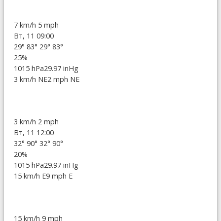
7 km/h
5 mph
Вт, 11 09:00
29°
83°
29°
83°
25%
1015 hPa
29.97 inHg
3 km/h NE
2 mph NE
3 km/h
2 mph
Вт, 11 12:00
32°
90°
32°
90°
20%
1015 hPa
29.97 inHg
15 km/h E
9 mph E
15 km/h
9 mph