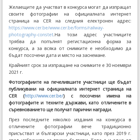
Желаещите да участват в конкурса могат да изпращат
своите фотографии на официалната интернет
страница на CER на следния електронен адрес:
https://www.cer.be/www.cer.be/forms/railway-
photography-constet
.На този адрес участниците
трябва да попълнят регистационна форма за
конкурса, а за всяка от снимките е необходимо да
бъдат посочени дата и място на заснемане.
Крайният срок за изпращане на снимките е 30 ноември
2021 г.
Фотографиите на печелившите участници ще бъдат
публикувани на официалната интернет страница на
CER (
http://www.cer.be/
) с посочени имена на
фотографите и техните държави, като отличените в
съревнованието ще получат парични награди.
През последните няколко издания на конкурса в
отличените фотографии вече традиционно
присъстват и български участници, като през 2019 г.