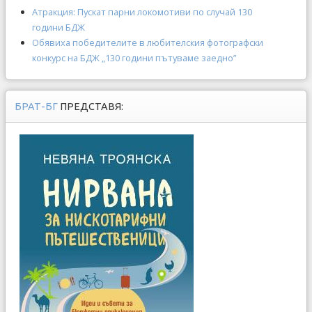
Атракция: Пускат парни локомотиви по случай 130
години БДЖ
Обявиха победителите в любителския фотографски
конкурс на БДЖ „130 години пътуваме заедно”
БРАТ-БГ
ПРЕДСТАВЯ: