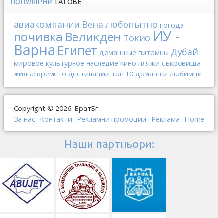
ПОПУЛЯРНИ
ТАГОВЕ
авиакомпании
Вена
любопытно
погода
ИУ -
почивка
Великден
Токио
Варна
Египет
Дубай
домашные питомцы
мировое культурное наследие
кино
пляжи
съкровища
жилье
времето
дестинации
топ 10
домашни любимци
Copyright © 2026. БратБг
За нас
Контакти
Рекламни промоции
Реклама
Home
Наши партньори: