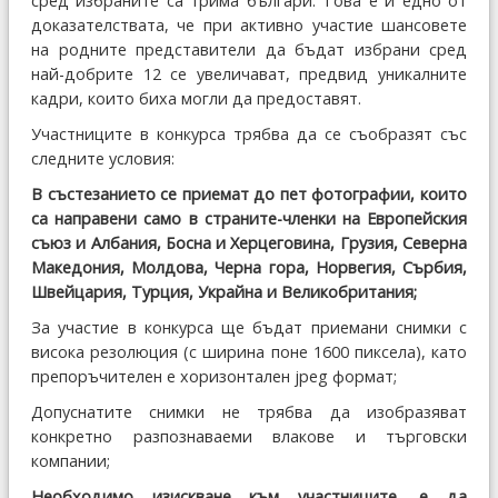
сред избраните са трима българи. Това е и едно от
доказателствата, че при активно участие шансовете
на родните представители да бъдат избрани сред
най-добрите 12 се увеличават, предвид уникалните
кадри, които биха могли да предоставят.
Участниците в конкурса трябва да се съобразят със
следните условия:
В състезанието се приемат до пет фотографии, които
са направени само в страните-членки на Европейския
съюз и Албания, Босна и Херцеговина, Грузия, Северна
Македония, Молдова, Черна гора, Норвегия, Сърбия,
Швейцария, Турция, Украйна и Великобритания;
За участие в конкурса ще бъдат приемани снимки с
висока резолюция (с ширина поне 1600 пиксела), като
препоръчителен е хоризонтален jpeg формат;
Допуснатите снимки не трябва да изобразяват
конкретно разпознаваеми влакове и търговски
компании;
Необходимо изискване към участниците, е да