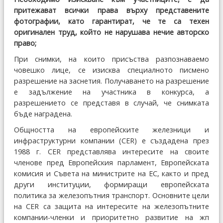
притежават всички права върху представените
фотографии, като гарантират, че те са техен
оригинален труд, който не нарушава нечие авторско
право;
При снимки, на които присъства разпознаваемо
човешко лице, се изисква специалното писмено
разрешение на заснетия. Получаването на разрешение
е задължение на участника в конкурса, а
разрешението се представя в случай, че снимката
бъде наградена.
Общността на европейските железници и
инфраструктурни компании (CER) е създадена през
1988 г. CER представлява интересите на своите
членове пред Европейския парламент, Европейската
комисия и Съвета на министрите на ЕС, както и пред
други институции, формиращи европейската
политика за железопътния транспорт. Основните цели
на CER са защита на интересите на железопътните
компании-членки и приоритетно развитие на жп