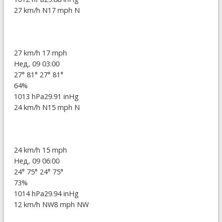
27 km/h N
17 mph N
27 km/h
17 mph
Нед, 09 03:00
27°
81°
27°
81°
64%
1013 hPa
29.91 inHg
24 km/h N
15 mph N
24 km/h
15 mph
Нед, 09 06:00
24°
75°
24°
75°
73%
1014 hPa
29.94 inHg
12 km/h NW
8 mph NW