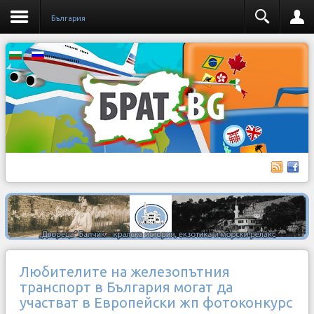
България
Любителите на железопътния
транспорт в България могат да
участват в Европейски жп фотоконкурс