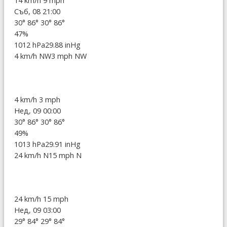
14 km/h
9 mph
Съб, 08 21:00
30°
86°
30°
86°
47%
1012 hPa
29.88 inHg
4 km/h NW
3 mph NW
4 km/h
3 mph
Нед, 09 00:00
30°
86°
30°
86°
49%
1013 hPa
29.91 inHg
24 km/h N
15 mph N
24 km/h
15 mph
Нед, 09 03:00
29°
84°
29°
84°