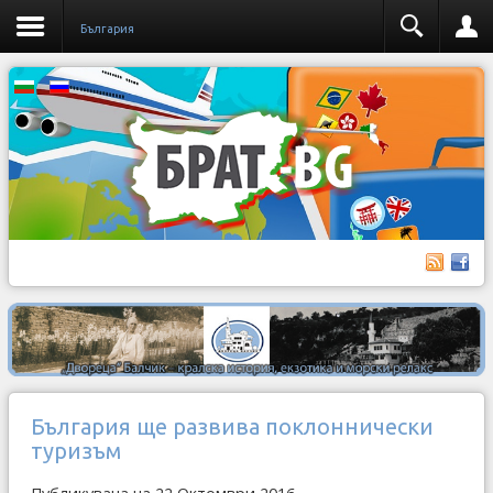
България
България ще развива поклоннически
туризъм