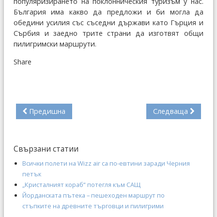
популяризирането на поклонническия туризъм у нас.
България има какво да предложи и би могла да
обедини усилия със съседни държави като Гърция и
Сърбия и заедно трите страни да изготвят общи
пилигримски маршрути.
Share
Предишна
Следваща
Свързани статии
Всички полети на Wizz air са по-евтини заради Черния
петък
„Кристалният кораб“ потегля към САЩ
Йорданската пътека – пешеходен маршрут по
стъпките на древните търговци и пилигрими