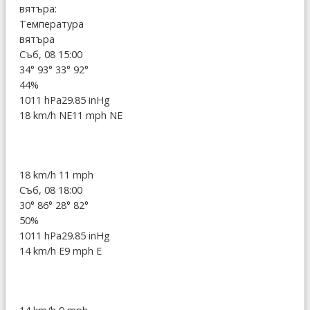
вятъра:
Температура
вятъра
Съб, 08 15:00
34°
93°
33°
92°
44%
1011 hPa
29.85 inHg
18 km/h NE
11 mph NE
18 km/h
11 mph
Съб, 08 18:00
30°
86°
28°
82°
50%
1011 hPa
29.85 inHg
14 km/h E
9 mph E