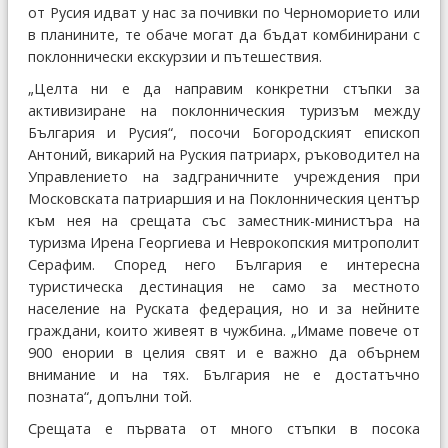
от Русия идват у нас за почивки по Черноморието или
в планините, те обаче могат да бъдат комбинирани с
поклоннически екскурзии и пътешествия.
„Целта ни е да направим конкретни стъпки за
активизиране на поклонническия туризъм между
България и Русия“, посочи Богородският епископ
Антоний, викарий на Руския патриарх, ръководител на
Управлението на задграничните учреждения при
Московската патриаршия и на Поклонническия център
към нея на срещата със заместник-министъра на
туризма Ирена Георгиева и Неврокопския митрополит
Серафим. Според него България е интересна
туристическа дестинация не само за местното
население на Руската федерация, но и за нейните
граждани, които живеят в чужбина. „Имаме повече от
900 енории в целия свят и е важно да обърнем
внимание и на тях. България не е достатъчно
позната“, допълни той.
Срещата е първата от много стъпки в посока