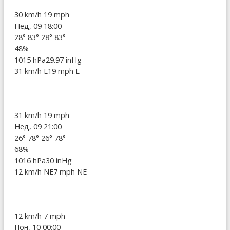
30 km/h
19 mph
Нед, 09 18:00
28°
83°
28°
83°
48%
1015 hPa
29.97 inHg
31 km/h E
19 mph E
31 km/h
19 mph
Нед, 09 21:00
26°
78°
26°
78°
68%
1016 hPa
30 inHg
12 km/h NE
7 mph NE
12 km/h
7 mph
Пон, 10 00:00