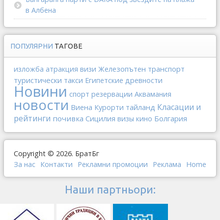
в Албена
ПОПУЛЯРНИ
ТАГОВЕ
Железопътен транспорт
изложба
атракция
визи
туристически такси
Египетские древности
Новини
спорт
резервации
Аквамания
новости
Класации и
Виена
тайланд
Курорти
рейтинги
почивка
Сицилия
Болгария
визы
кино
Copyright © 2026. БратБг
За нас
Контакти
Рекламни промоции
Реклама
Home
Наши партньори: