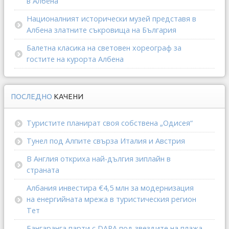
в Албена
Националният исторически музей представя в
Албена златните съкровища на България
Балетна класика на световен хореограф за
гостите на курорта Албена
ПОСЛЕДНО
КАЧЕНИ
Туристите планират своя собствена „Одисея“
Тунел под Алпите свърза Италия и Австрия
В Англия откриха най-дългия зиплайн в
страната
Албания инвестира €4,5 млн за модернизация
на енергийната мрежа в туристическия регион
Тет
Бангаранга парти с DARA под звездите на плажа