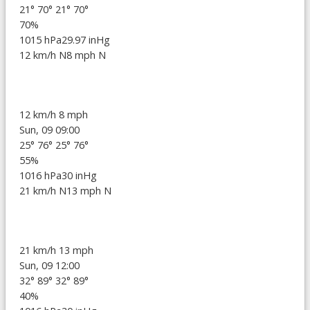
21°
70°
21°
70°
70%
1015 hPa
29.97 inHg
12 km/h N
8 mph N
12 km/h
8 mph
Sun, 09 09:00
25°
76°
25°
76°
55%
1016 hPa
30 inHg
21 km/h N
13 mph N
21 km/h
13 mph
Sun, 09 12:00
32°
89°
32°
89°
40%