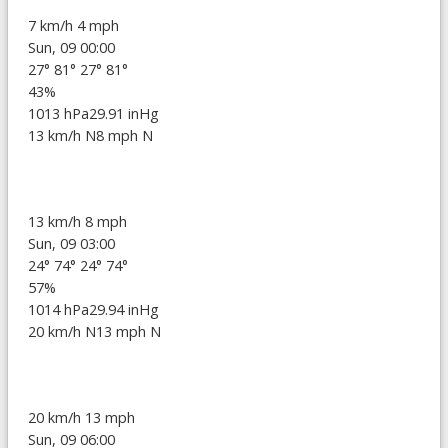
7 km/h
4 mph
Sun, 09 00:00
27°
81°
27°
81°
43%
1013 hPa
29.91 inHg
13 km/h N
8 mph N
13 km/h
8 mph
Sun, 09 03:00
24°
74°
24°
74°
57%
1014 hPa
29.94 inHg
20 km/h N
13 mph N
20 km/h
13 mph
Sun, 09 06:00