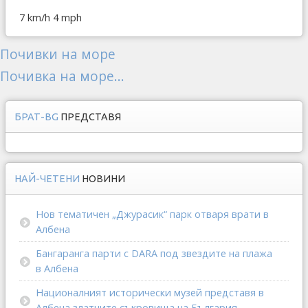
7 km/h
4 mph
Почивки на море
Почивка на море...
БРАТ-BG
ПРЕДСТАВЯ
НАЙ-ЧЕТЕНИ
НОВИНИ
Нов тематичен „Джурасик“ парк отваря врати в
Албена
Бангаранга парти с DARA под звездите на плажа
в Албена
Националният исторически музей представя в
Албена златните съкровища на България