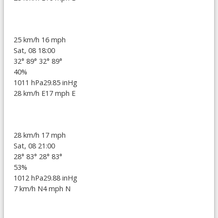
25 km/h
16 mph
Sat, 08 18:00
32°
89°
32°
89°
40%
1011 hPa
29.85 inHg
28 km/h E
17 mph E
28 km/h
17 mph
Sat, 08 21:00
28°
83°
28°
83°
53%
1012 hPa
29.88 inHg
7 km/h N
4 mph N