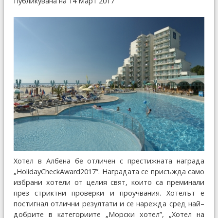
Публикувана на 14 Март 2017
Хотел в Албена бе отличен с престижната награда
„HolidayCheckAward2017”. Наградата се присъжда само
избрани хотели от целия свят, които са преминали
през стриктни проверки и проучвания. Хотелът е
постигнал отлични резултати и се нарежда сред най–
добрите в категориите „Морски хотел”, „Хотел на