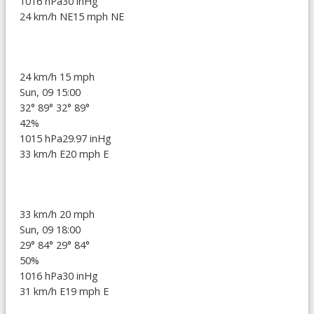
1016 hPa
30 inHg
24 km/h NE
15 mph NE
24 km/h
15 mph
Sun, 09 15:00
32°
89°
32°
89°
42%
1015 hPa
29.97 inHg
33 km/h E
20 mph E
33 km/h
20 mph
Sun, 09 18:00
29°
84°
29°
84°
50%
1016 hPa
30 inHg
31 km/h E
19 mph E