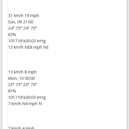
31 km/h
19 mph
Sun, 09 21:00
24°
75°
24°
75°
63%
1017 hPa
30.03 inHg
13 km/h NE
8 mph NE
13 km/h
8 mph
Mon, 10 00:00
23°
73°
23°
73°
61%
1017 hPa
30.03 inHg
7 km/h N
4 mph N
7 km/h
4 mph