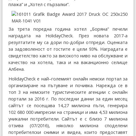
плажа” и „Хотел с пързалки”.
За трета поредна година хотел „Боряна” печели
наградата на HolidayCheck. През новата 2017-а
резултатите му са дори по-добри отпреди. Оценката
за задоволеност от гостите е цели 93%. Наградата е
свидетелство както за високото ниво на обслужване и
качество на хотела, така и на ваканционно селище
Албена.
HolidayCheck е най–големият онлайн немски портал за
организиране на пътуване и почивка. Нарежда се в
топ 3 на немските туристическите агенции с онлайн
портали за 2016 г. По последни данни за един месец
сайтът се посещава 14,27 милиона пъти, генерира
102 680 000 импресии на страници и има 4,53 милиона
уникални потребители. Сайтът е с близо 7 милиона
отзива (07/2016), няколко милиона споделени
потребителски снимки и видеа, които предоставят