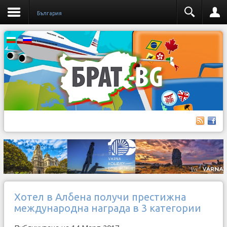
България
Хотел в Албена получи престижна
международна награда в 3 категории