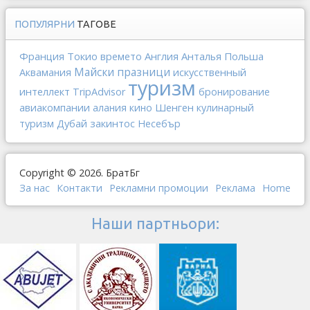
ПОПУЛЯРНИ
ТАГОВЕ
Франция
Токио
Англия
Анталья
Польша
времето
Майски празници
искусственный
Аквамания
туризм
интеллект
TripAdvisor
бронирование
авиакомпании
Шенген
алания
кино
кулинарный
Дубай
закинтос
туризм
Несебър
Copyright © 2026. БратБг
За нас
Контакти
Рекламни промоции
Реклама
Home
Наши партньори: