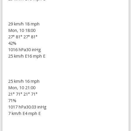
29 km/h
18 mph
Mon, 10 18:00
27°
81°
27°
81°
42%
1016 hPa
30 inHg
25 km/h E
16 mph E
25 km/h
16 mph
Mon, 10 21:00
21°
71°
21°
71°
71%
1017 hPa
30.03 inHg
7 km/h E
4 mph E