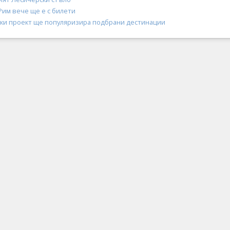
Рим вече ще е с билети
ки проект ще популяризира подбрани дестинации