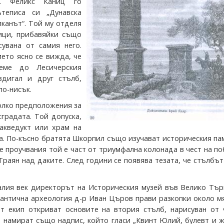
ли. Феликс Каниц го
теписа си „Дунавска
лканът“. Той му отделя
ици, прибавяйки също
сувана от самия него.
ето ясно се вижда, че
еме до Лесичерския
здигал и друг стълб,
по-нисък.
олко предположения за
сградата. Той допуска,
акведукт или храм на
а. По-късно братята Шкорпил също изучават историческия па
е проучвания той е част от триумфална колонада в чест на п
раян над даките. След години се появява тезата, че стълбът
алия век директорът на Историческия музей във Велико Тър
 антична археология д-р Иван Църов прави разкопки около м
т екип откриват основите на втория стълб, нарисуван от 
е намират също надпис, който гласи „Квинт Юлий, булевт и 