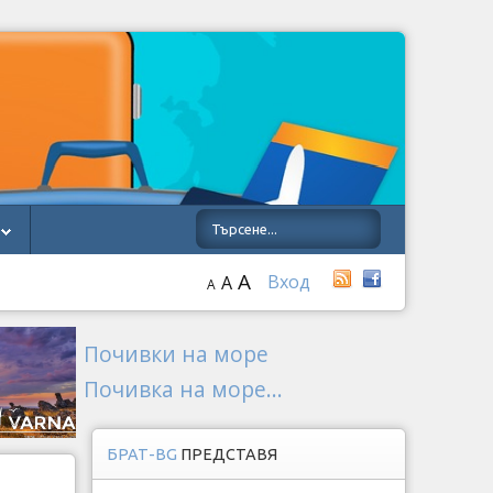
A
Вход
A
A
Почивки на море
Почивка на море...
БРАТ-BG
ПРЕДСТАВЯ