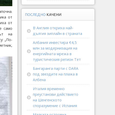
почна.
ПОСЛЕДНО
КАЧЕНИ
ика от
иха от
В Англия откриха най-
е само
дългия зиплайн в страната
рът на
y: „По-
Албания инвестира €4,5
етник,
млн за модернизация на
енергийната мрежа в
туристическия регион Тет
Бангаранга парти с DARA
под звездите на плажа в
Албена
Италия временно
преустанови действието
на Шенгенското
споразумение с Испания
Малката островна