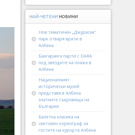
НАЙ-ЧЕТЕНИ
НОВИНИ
Нов тематичен „Джурасик“
парк отваря врати в
Албена
Бангаранга парти с DARA
под звездите на плажа в
Албена
Националният
исторически музей
представя в Албена
златните съкровища на
България
Балетна класика на
световен хореограф за
гостите на курорта Албена