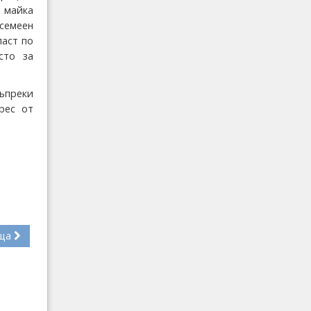
и майка
 семеен
ласт по
сто за
ъпреки
рес от
ща