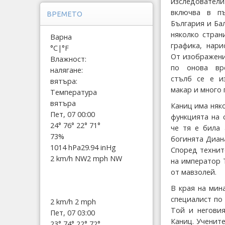
изследовате
включва в пъ
ВРЕМЕТО
България и Ба
няколко стран
Варна
графика, нари
°C
|
°F
От изображени
Влажност:
по онова вр
налягане:
стълб се е и
вятъра:
макар и много 
Температура
вятъра
Каниц има няк
Пет, 07 00:00
функцията на 
24°
76°
22°
71°
че тя е била 
73%
богинята Диан
1014 hPa
29.94 inHg
Според технит
2 km/h NW
2 mph NW
на император Т
от мавзолей.
В края на мин
специалист по
2 km/h
2 mph
Той и неговия
Пет, 07 03:00
Каниц. Ученит
23°
74°
22°
72°