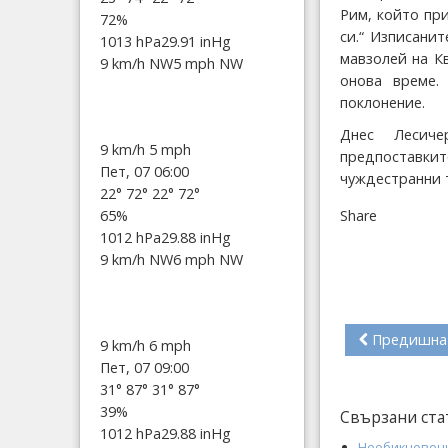
Рим, който при
72%
си.“ Изписани
1013 hPa
29.91 inHg
мавзолей на К
9 km/h NW
5 mph NW
онова време.
поклонение.
Днес Лесиче
9 km/h
5 mph
предпоставкит
Пет, 07 06:00
чуждестранни 
22°
72°
22°
72°
Share
65%
1012 hPa
29.88 inHg
9 km/h NW
6 mph NW
Предишна
9 km/h
6 mph
Пет, 07 09:00
31°
87°
31°
87°
39%
Свързани ста
1012 hPa
29.88 inHg
Необикновени