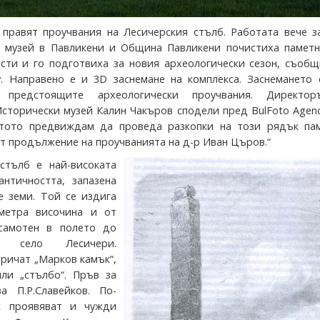
правят проучвания на Лесичерския стълб. Работата вече за
 музей в Павликени и Община Павликени почистиха паметн
сти и го подготвиха за новия археологически сезон, съобщ
y. Направено е и 3D заснемане на комплекса. Заснемането 
 предстоящите археологически проучвания. Директо
Исторически музей Калин Чакъров сподели пред BulFoto Agenc
ятото предвиждам да проведа разкопки на този рядък пам
т продължение на проучванията на д-р Иван Църов.“
стълб е най-високата
античността, запазена
е земи. Той се издига
метра височина и от
самотен в полето до
то село Лесичери.
аричат „Марков камък“,
ли „стълбо“. Пръв за
а П.Р.Славейков. По-
с проявяват и чужди