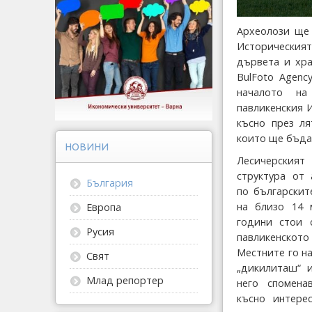
Археолози ще 
Историческият
дървета и хра
BulFoto Agenc
началото на
павликенския 
късно през л
които ще бъда
НОВИНИ
Лесичерският 
структура от 
България
по българскит
на близо 14 
Европа
години стои 
Русия
павликенско
Местните го н
Свят
„дикилиташ“ и
Млад репортер
него споменав
късно интере