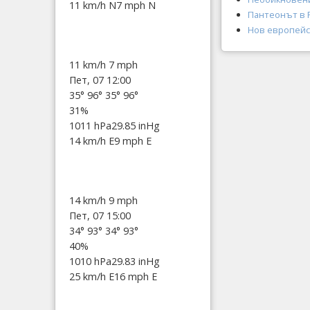
11 km/h N
7 mph N
Пантеонът в 
Нов европейс
11 km/h
7 mph
Пет, 07 12:00
35°
96°
35°
96°
31%
1011 hPa
29.85 inHg
14 km/h E
9 mph E
14 km/h
9 mph
Пет, 07 15:00
34°
93°
34°
93°
40%
1010 hPa
29.83 inHg
25 km/h E
16 mph E