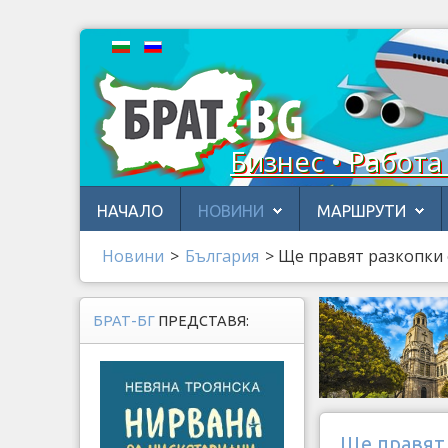
Бизнес • Работа
НАЧАЛО
НОВИНИ
МАРШРУТИ
Новини
>
България
>
Ще правят разкопки 
БРАТ-БГ
ПРЕДСТАВЯ:
Ще правят