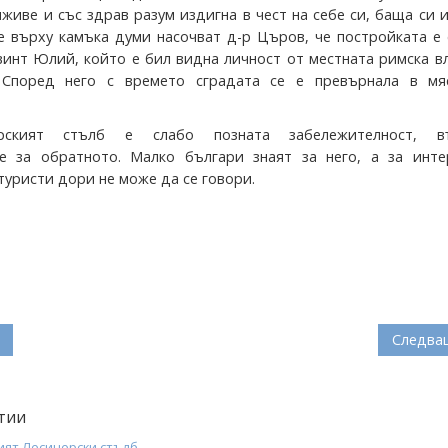
живе и със здрав разум издигна в чест на себе си, баща си 
те върху камъка думи насочват д-р Църов, че постройката е
винт Юлий, който е бил видна личност от местната римска в
 Според него с времето сградата се е превърнала в мя
рският стълб е слабо позната забележителност, в
е за обратното. Малко българи знаят за него, а за инте
туристи дори не може да се говори.
Следва
тии
ят Лесичерски стълб