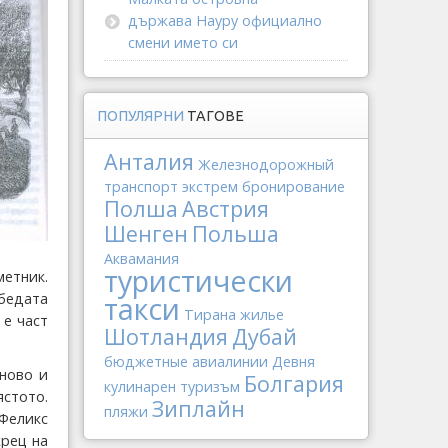
държава Науру официално
смени името си
ПОПУЛЯРНИ
ТАГОВЕ
Анталия
Железнодорожный
транспорт
экстрем
бронирование
Полша
Австрия
Шенген
Польша
Аквамания
туристически
метник.
обедата
такси
Тирана
жилье
 е част
Шотландия
Дубай
бюджетные авиалинии
Девня
ново и
Болгария
кулинарен туризъм
ястото.
Зиплайн
пляжи
Феликс
жрец на