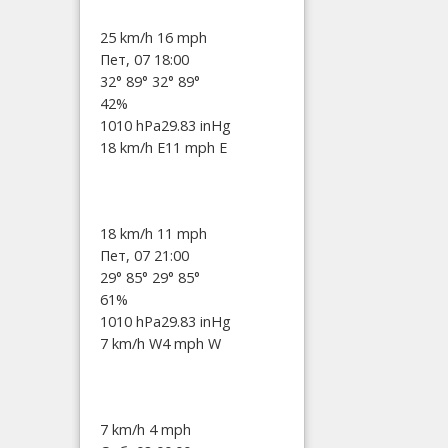
25 km/h
16 mph
Пет, 07 18:00
32°
89°
32°
89°
42%
1010 hPa
29.83 inHg
18 km/h E
11 mph E
18 km/h
11 mph
Пет, 07 21:00
29°
85°
29°
85°
61%
1010 hPa
29.83 inHg
7 km/h W
4 mph W
7 km/h
4 mph