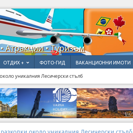
 • Атракции • Туризъм
ОТДИХ +
ФОТО-ГИД
ВАКАНЦИОННИ ИМОТИ
около уникалния Лесичерски стълб
 разкопки около уникалния Лесичерски стълб