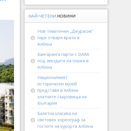
НАЙ-ЧЕТЕНИ
НОВИНИ
Нов тематичен „Джурасик“
парк отваря врати в
Албена
Бангаранга парти с DARA
под звездите на плажа в
Албена
Националният
исторически музей
представя в Албена
златните съкровища на
България
Балетна класика на
световен хореограф за
гостите на курорта Албена