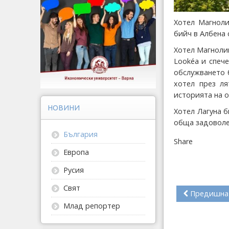
Хотел Магноли
бийч в Албена 
Хотел Магноли
Lookéa и спеч
обслужването 
хотел през ля
историята на о
НОВИНИ
Хотел Лагуна б
обща задоволен
България
Share
Европа
Русия
Свят
Предишна
Млад репортер