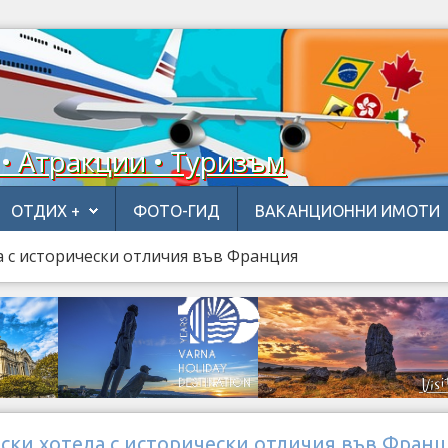
 • Атракции • Туризъм
ОТДИХ +
ФОТО-ГИД
ВАКАНЦИОННИ ИМОТИ
а с исторически отличия във Франция
ски хотела с исторически отличия във Фран