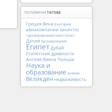
ПОПУЛЯРНИ
ТАГОВЕ
Греция
Вена
България
авиакомпании
закинтос
турнаправления
кино
полет
Дания
бронирование
Египет
Дубай
Египетские древности
Англия
Виена
Польша
Наука и
образование
алания
Великден
недвижимость