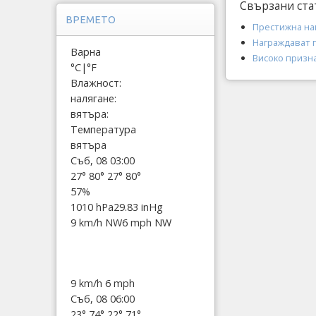
Свързани ста
ВРЕМЕТО
Престижна на
Награждават 
Варна
Високо призна
°C
|
°F
Влажност:
налягане:
вятъра:
Температура
вятъра
Съб, 08 03:00
27°
80°
27°
80°
57%
1010 hPa
29.83 inHg
9 km/h NW
6 mph NW
9 km/h
6 mph
Съб, 08 06:00
23°
74°
22°
71°