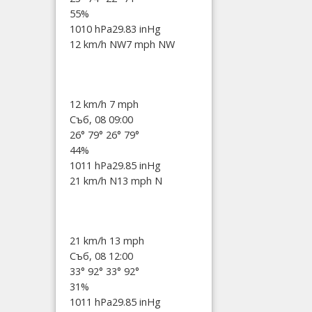
55%
1010 hPa
29.83 inHg
12 km/h NW
7 mph NW
12 km/h
7 mph
Съб, 08 09:00
26°
79°
26°
79°
44%
1011 hPa
29.85 inHg
21 km/h N
13 mph N
21 km/h
13 mph
Съб, 08 12:00
33°
92°
33°
92°
31%
1011 hPa
29.85 inHg