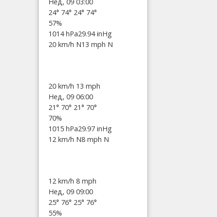
Нед, 09 03:00
24°
74°
24°
74°
57%
1014 hPa
29.94 inHg
20 km/h N
13 mph N
20 km/h
13 mph
Нед, 09 06:00
21°
70°
21°
70°
70%
1015 hPa
29.97 inHg
12 km/h N
8 mph N
12 km/h
8 mph
Нед, 09 09:00
25°
76°
25°
76°
55%