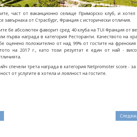
ите, част от ваканционно селище Приморско клуб, и хотел 
се завърнаха от Страсбург, Франция с исторически отличия.
ите бе абсолютен фаворит сред 40 клуба на TUI Франция от в
ели първа награда в категория Ресторанти. Качеството на хр
бе оценено положително от над 99% от гостите на френския
тото на 2017 г., като този резултат е един от най - висо
тличията.
ийч спечели трета награда в категория Netpromoter score - за
ост от услугите в хотела и лоялност на гостите.
Следва