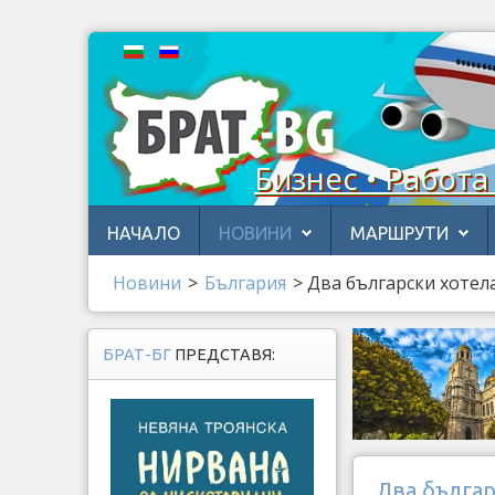
Бизнес • Работа
НАЧАЛО
НОВИНИ
МАРШРУТИ
Новини
>
България
>
Два български хотел
БРАТ-БГ
ПРЕДСТАВЯ:
Два българ