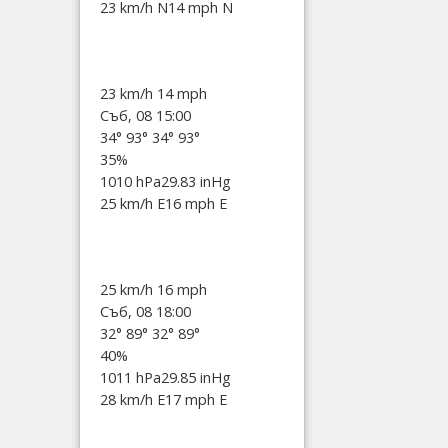
23 km/h N
14 mph N
23 km/h
14 mph
Съб, 08 15:00
34°
93°
34°
93°
35%
1010 hPa
29.83 inHg
25 km/h E
16 mph E
25 km/h
16 mph
Съб, 08 18:00
32°
89°
32°
89°
40%
1011 hPa
29.85 inHg
28 km/h E
17 mph E