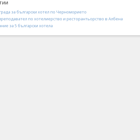
тии
града за български хотел по Черноморието
преподавател по хотелиерство и ресторантьорство в Албена
ние за 5 български хотела