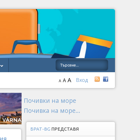
A
Вход
A
A
Почивки на море
Почивка на море...
БРАТ-BG
ПРЕДСТАВЯ
ция