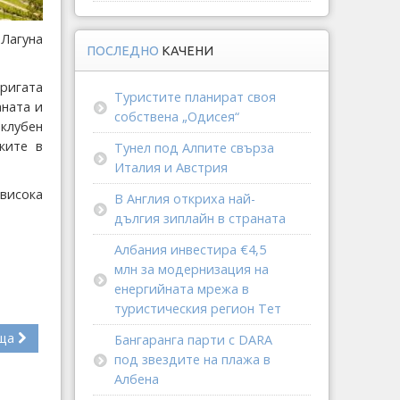
Лагуна
ПОСЛЕДНО
КАЧЕНИ
еригата
Туристите планират своя
аната и
собствена „Одисея“
 клубен
ките в
Тунел под Алпите свърза
Италия и Австрия
 висока
В Англия откриха най-
дългия зиплайн в страната
Албания инвестира €4,5
млн за модернизация на
енергийната мрежа в
туристическия регион Тет
ща
Бангаранга парти с DARA
под звездите на плажа в
Албена