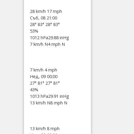
28 km/h
17 mph
Съб, 08 21:00
28°
83°
28°
83°
53%
1012 hPa
29.88 inHg
7 km/h N
4 mph N
7 km/h
4 mph
Нед, 09 00:00
27°
81°
27°
81°
43%
1013 hPa
29.91 inHg
13 km/h N
8 mph N
13 km/h
8 mph