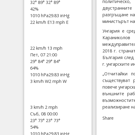
политическо
32°
89°
32°
89°
двустранните
42%
разгръщане на
1010 hPa
29.83 inHg
министърът на
22 km/h E
13 mph E
Унгария е ср
Караниколо
междуправител
22 km/h
13 mph
2018 г. стран
Пет, 07 21:00
България след
29°
84°
29°
84°
г. унгарските 
64%
„Отчитайки п
1010 hPa
29.83 inHg
съществуват 
3 km/h W
2 mph W
повече унгарск
външните раб
възможностит
реализиране н
3 km/h
2 mph
Съб, 08 00:00
Share
23°
73°
23°
73°
54%
1010 hPa
29.83 inHg