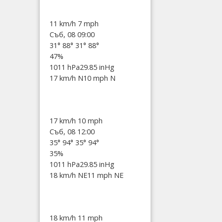
11 km/h
7 mph
Съб, 08 09:00
31°
88°
31°
88°
47%
1011 hPa
29.85 inHg
17 km/h N
10 mph N
17 km/h
10 mph
Съб, 08 12:00
35°
94°
35°
94°
35%
1011 hPa
29.85 inHg
18 km/h NE
11 mph NE
18 km/h
11 mph