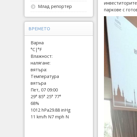
инвеститорите
Млад репортер
паркове с гото
ВРЕМЕТО
Варна
°C
|
°F
Влажност:
налягане:
вятъра:
Температура
вятъра
Пет, 07 09:00
29°
85°
25°
77°
68%
1012 hPa
29.88 inHg
11 km/h N
7 mph N