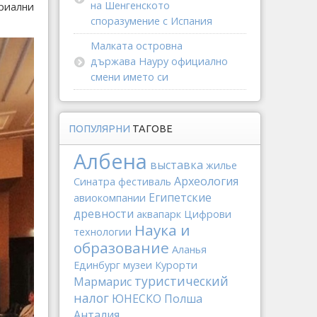
на Шенгенското
триални
споразумение с Испания
Малката островна
държава Науру официално
смени името си
ПОПУЛЯРНИ
ТАГОВЕ
Албена
выставка
жилье
Археология
Синатра
фестиваль
Египетские
авиокомпании
древности
аквапарк
Цифрови
Наука и
технологии
образование
Аланья
Единбург
музеи
Курорти
туристический
Мармарис
налог
ЮНЕСКО
Полша
Анталия