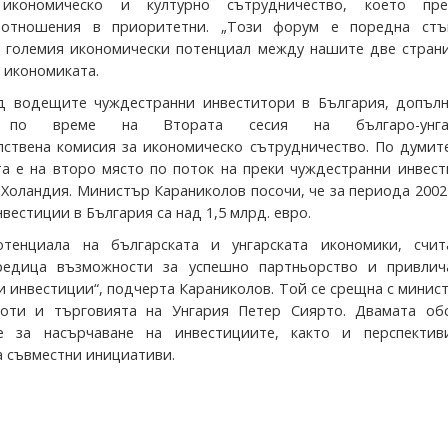
, икономическо и културно сътрудничество, което пр
 отношения в приоритетни. „Този форум е поредна стъ
 големия икономически потенциал между нашите две страни“
 икономиката.
ед водещите чуждестранни инвеститори в България, допъл
в по време на Втората сесия на българо-унгар
ствена комисия за икономическо сътрудничество. По думите
ата е на второ място по поток на преки чуждестранни инвес
 Холандия. Министър Караниколов посочи, че за периода 2002
инвестиции в България са над 1,5 млрд. евро.
отенциала на българската и унгарската икономики, счит
редица възможности за успешно партньорство и привлич
и инвестиции“, подчерта Караниколов. Той се срещна с минис
оти и търговията на Унгария Петер Сиярто. Двамата об
е за насърчаване на инвестициите, както и перспектив
а съвместни инициативи.