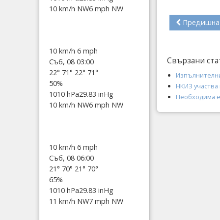
10 km/h NW
6 mph NW
Предишна
10 km/h
6 mph
Свързани ста
Съб, 08 03:00
22°
71°
22°
71°
Изпълнителни
50%
НКИЗ участва
1010 hPa
29.83 inHg
Необходима е
10 km/h NW
6 mph NW
10 km/h
6 mph
Съб, 08 06:00
21°
70°
21°
70°
65%
1010 hPa
29.83 inHg
11 km/h NW
7 mph NW