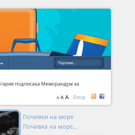
нгария подписаха Меморандум за
A
Вход
A
A
Почивки на море
Почивка на море...