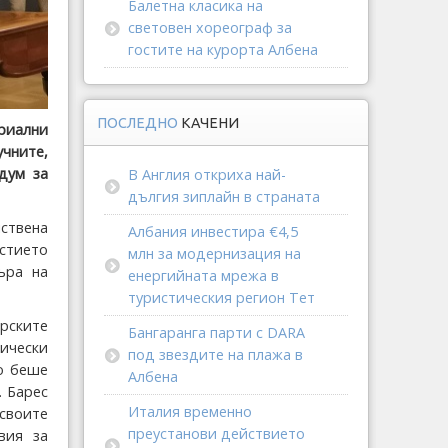
Балетна класика на
световен хореограф за
гостите на курорта Албена
ПОСЛЕДНО
КАЧЕНИ
риални
учните,
дум за
В Англия откриха най-
дългия зиплайн в страната
лствена
Албания инвестира €4,5
астието
млн за модернизация на
ъра на
енергийната мрежа в
туристическия регион Тет
рските
Бангаранга парти с DARA
ически
под звездите на плажа в
то беше
Албена
. Барес
Италия временно
своите
преустанови действието
вия за