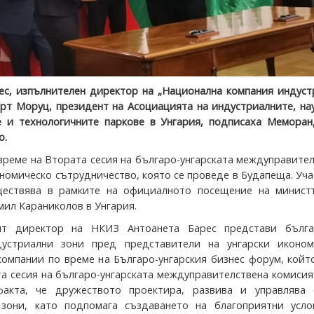
ес, изпълнителен директор на „Национална компания индуст
ерт Моруц, президент на Асоциацията на индустриалните, на
 и технологичните паркове в Унгария, подписаха Меморан
о.
 време на Втората сесия на българо-унгарската междуправите
ономическо сътрудничество, която се проведе в Будапеща. Уч
ществява в рамките на официалното посещение на минист
мил Караниколов в Унгария.
ят директор на НКИЗ Антоанета Барес представи бълга
устриални зони пред представители на унгарски иконом
компании по време на Българо-унгарския бизнес форум, кой
та сесия на българо-унгарската междуправителствена комисия
факта, че дружеството проектира, развива и управлява 
 зони, като подпомага създаването на благоприятни усло