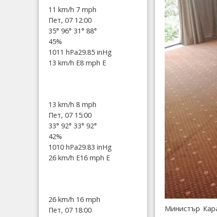
11 km/h
7 mph
Пет, 07 12:00
35°
96°
31°
88°
45%
1011 hPa
29.85 inHg
13 km/h E
8 mph E
13 km/h
8 mph
Пет, 07 15:00
33°
92°
33°
92°
42%
1010 hPa
29.83 inHg
26 km/h E
16 mph E
26 km/h
16 mph
Министър Кара
Пет, 07 18:00