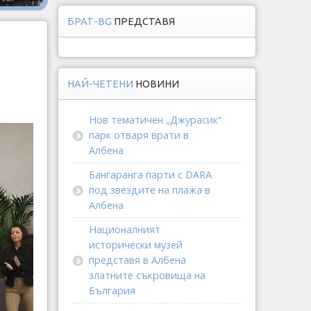
БРАТ-BG
ПРЕДСТАВЯ
НАЙ-ЧЕТЕНИ
НОВИНИ
Нов тематичен „Джурасик“
парк отваря врати в
Албена
Бангаранга парти с DARA
под звездите на плажа в
Албена
Националният
исторически музей
представя в Албена
златните съкровища на
България