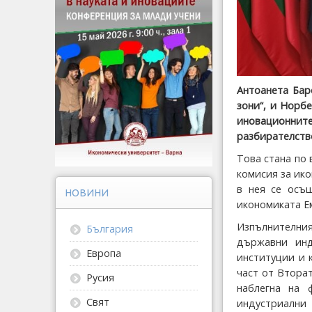
Антоанета Бар
зони“, и Норб
иновационните
разбирателств
Това стана по
комисия за ик
в нея се осъ
НОВИНИ
икономиката Е
Изпълнителни
България
държавни инд
Европа
институции и 
част от Втора
Русия
наблегна на 
Свят
индустриални