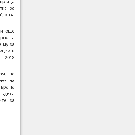
евръща
пка за
, каза
ни още
ската
 му за
тиции в
 – 2018
ам, че
ане на
търа на
съдиха
ите за