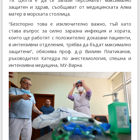
19. Целта е да се запази персоналът максимално
защитен и здрав, съобщават от медицинската Алма
матер в морската столлица.
“Безспорно това е изключително важно, тъй като
става въпрос за силно заразна инфекция и хората,
които ще работят с положително доказани пациенти,
в интензивни отделения, трябва да бъдат максимално
защитени”, обяснява проф. д-р Вилиян Платиканов,
ръководител Катедра по анестезиология, спешна и
интензивна медицина, МУ-Варна.