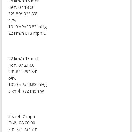
26 km/h
16 mph
Пет, 07 18:00
32°
89°
32°
89°
42%
1010 hPa
29.83 inHg
22 km/h E
13 mph E
22 km/h
13 mph
Пет, 07 21:00
29°
84°
29°
84°
64%
1010 hPa
29.83 inHg
3 km/h W
2 mph W
3 km/h
2 mph
Съб, 08 00:00
23°
73°
23°
73°