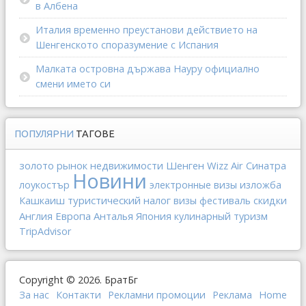
в Албена
Италия временно преустанови действието на
Шенгенското споразумение с Испания
Малката островна държава Науру официално
смени името си
ПОПУЛЯРНИ
ТАГОВЕ
золото
рынок недвижимости
Шенген
Wizz Air
Синатра
Новини
лоукостър
электронные визы
изложба
туристический налог
Кашкаиш
визы
фестиваль
скидки
Англия
Европа
Анталья
Япония
кулинарный туризм
TripAdvisor
Copyright © 2026. БратБг
За нас
Контакти
Рекламни промоции
Реклама
Home