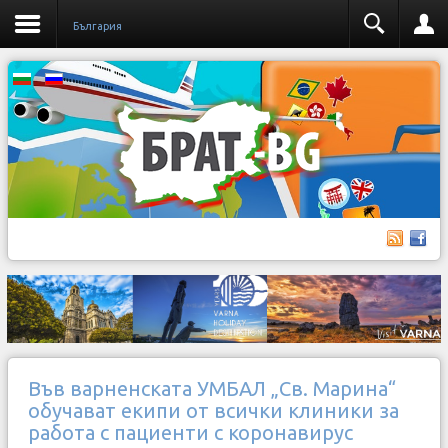
България
Във варненската УМБАЛ „Св. Марина“
обучават екипи от всички клиники за
работа с пациенти с коронавирус