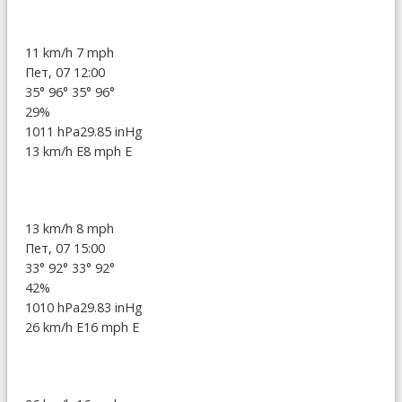
11 km/h
7 mph
Пет, 07 12:00
35°
96°
35°
96°
29%
1011 hPa
29.85 inHg
13 km/h E
8 mph E
13 km/h
8 mph
Пет, 07 15:00
33°
92°
33°
92°
42%
1010 hPa
29.83 inHg
26 km/h E
16 mph E