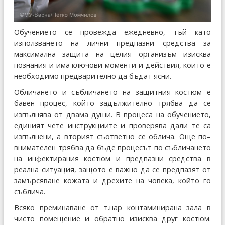
Обучението се провежда ежедневно, тъй като
използването на лични предпазни средства за
максимална защита на целия организъм изисква
познания и има ключови моменти и действия, които е
необходимо предварително да бъдат ясни.
Обличането и събличането на защитния костюм е
бавен процес, който задължително трябва да се
изпълнява от двама души. В процеса на обучението,
единият чете инструкциите и проверява дали те са
изпълнени, а вторият съответно се облича. Още по–
внимателен трябва да бъде процесът по събличането
на инфектирания костюм и предпазни средства в
реална ситуация, защото е важно да се предпазят от
замърсяване кожата и дрехите на човека, който го
съблича.
Всяко преминаване от т.нар контаминирана зала в
чисто помещение и обратно изисква друг костюм.