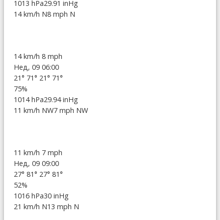
1013 hPa
29.91 inHg
14 km/h N
8 mph N
14 km/h
8 mph
Нед, 09 06:00
21°
71°
21°
71°
75%
1014 hPa
29.94 inHg
11 km/h NW
7 mph NW
11 km/h
7 mph
Нед, 09 09:00
27°
81°
27°
81°
52%
1016 hPa
30 inHg
21 km/h N
13 mph N