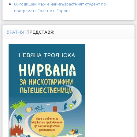
80-годишен мъж е най-възрастният студент по
програмата Еразъм в Европа
БРАТ-БГ
ПРЕДСТАВЯ: