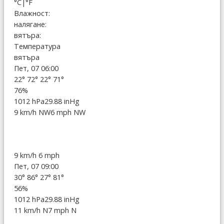
°C
|
°F
Влажност:
налягане:
вятъра:
Температура
вятъра
Пет, 07 06:00
22°
72°
22°
71°
76%
1012 hPa
29.88 inHg
9 km/h NW
6 mph NW
9 km/h
6 mph
Пет, 07 09:00
30°
86°
27°
81°
56%
1012 hPa
29.88 inHg
11 km/h N
7 mph N