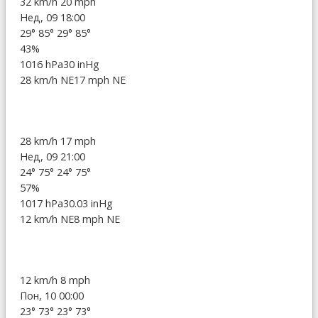
32 km/h
20 mph
Нед, 09 18:00
29°
85°
29°
85°
43%
1016 hPa
30 inHg
28 km/h NE
17 mph NE
28 km/h
17 mph
Нед, 09 21:00
24°
75°
24°
75°
57%
1017 hPa
30.03 inHg
12 km/h NE
8 mph NE
12 km/h
8 mph
Пон, 10 00:00
23°
73°
23°
73°