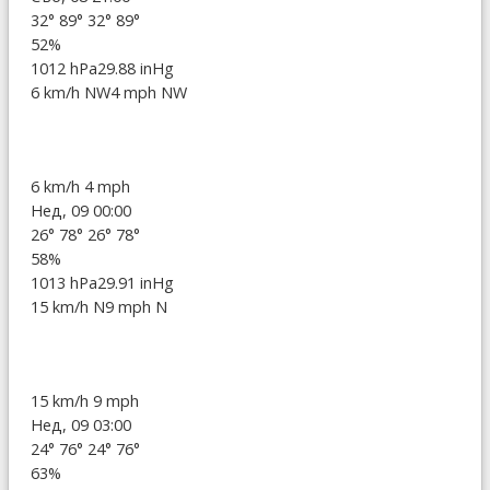
32°
89°
32°
89°
52%
1012 hPa
29.88 inHg
6 km/h NW
4 mph NW
6 km/h
4 mph
Нед, 09 00:00
26°
78°
26°
78°
58%
1013 hPa
29.91 inHg
15 km/h N
9 mph N
15 km/h
9 mph
Нед, 09 03:00
24°
76°
24°
76°
63%