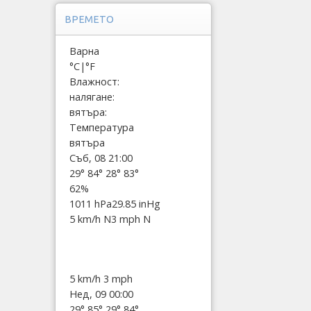
ВРЕМЕТО
Варна
°C
|
°F
Влажност:
налягане:
вятъра:
Температура
вятъра
Съб, 08 21:00
29°
84°
28°
83°
62%
1011 hPa
29.85 inHg
5 km/h N
3 mph N
5 km/h
3 mph
Нед, 09 00:00
29°
85°
29°
84°