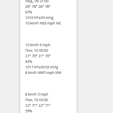
Нед, 09 21:00
26°
78°
26°
78°
67%
1016 hPa
30 inHg
10 km/h NE
6 mph NE
10 km/h
6 mph
Пон, 10 00:00
21°
70°
21°
70°
63%
1017 hPa
30.03 inHg
8 km/h NW
5 mph NW
8 km/h
5 mph
Пон, 10 03:00
22°
71°
22°
71°
59%