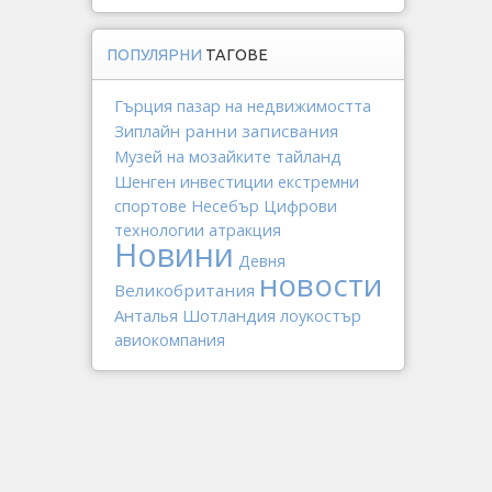
ПОПУЛЯРНИ
ТАГОВЕ
Гърция
пазар на недвижимостта
Зиплайн
ранни записвания
тайланд
Музей на мозайките
Шенген
инвестиции
екстремни
спортове
Несебър
Цифрови
технологии
атракция
Новини
Девня
новости
Великобритания
Анталья
Шотландия
лоукостър
авиокомпания