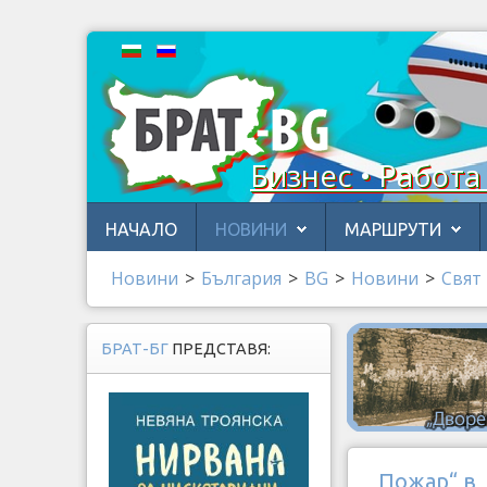
Бизнес • Работа
НАЧАЛО
НОВИНИ
МАРШРУТИ
Новини
>
България
>
BG
>
Новини
>
Свят
БРАТ-БГ
ПРЕДСТАВЯ:
„Пожар“ в