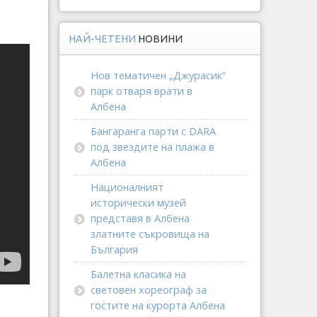
НАЙ-ЧЕТЕНИ
НОВИНИ
Нов тематичен „Джурасик“
парк отваря врати в
Албена
Бангаранга парти с DARA
под звездите на плажа в
Албена
Националният
исторически музей
представя в Албена
златните съкровища на
България
Балетна класика на
световен хореограф за
гостите на курорта Албена