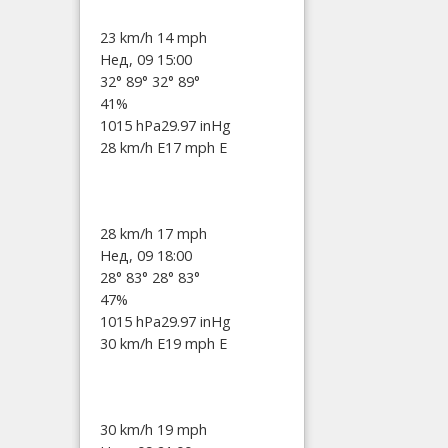
23 km/h
14 mph
Нед, 09 15:00
32°
89°
32°
89°
41%
1015 hPa
29.97 inHg
28 km/h E
17 mph E
28 km/h
17 mph
Нед, 09 18:00
28°
83°
28°
83°
47%
1015 hPa
29.97 inHg
30 km/h E
19 mph E
30 km/h
19 mph