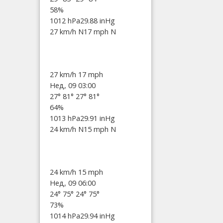
58%
1012 hPa
29.88 inHg
27 km/h N
17 mph N
27 km/h
17 mph
Нед, 09 03:00
27°
81°
27°
81°
64%
1013 hPa
29.91 inHg
24 km/h N
15 mph N
24 km/h
15 mph
Нед, 09 06:00
24°
75°
24°
75°
73%
1014 hPa
29.94 inHg