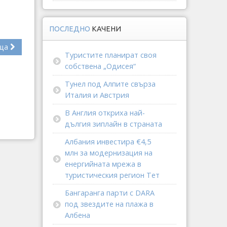
ПОСЛЕДНО
КАЧЕНИ
ща
Туристите планират своя
собствена „Одисея“
Тунел под Алпите свърза
Италия и Австрия
В Англия откриха най-
дългия зиплайн в страната
Албания инвестира €4,5
млн за модернизация на
енергийната мрежа в
туристическия регион Тет
Бангаранга парти с DARA
под звездите на плажа в
Албена