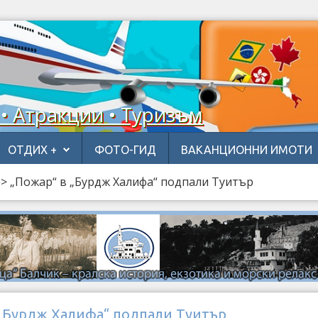
 • Атракции • Туризъм
ОТДИХ +
ФОТО-ГИД
ВАКАНЦИОННИ ИМОТИ
>
„Пожар“ в „Бурдж Халифа“ подпали Туитър
 „Бурдж Халифа“ подпали Туитър