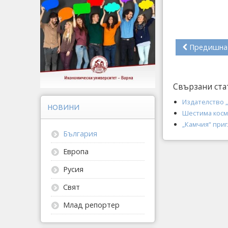
Предишна
Свързани ста
Издателство 
НОВИНИ
Шестима косм
„Камчия“ при
България
Европа
Русия
Свят
Млад репортер