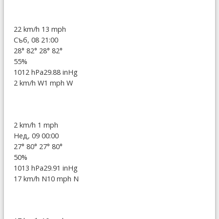
22 km/h
13 mph
Съб, 08 21:00
28°
82°
28°
82°
55%
1012 hPa
29.88 inHg
2 km/h W
1 mph W
2 km/h
1 mph
Нед, 09 00:00
27°
80°
27°
80°
50%
1013 hPa
29.91 inHg
17 km/h N
10 mph N