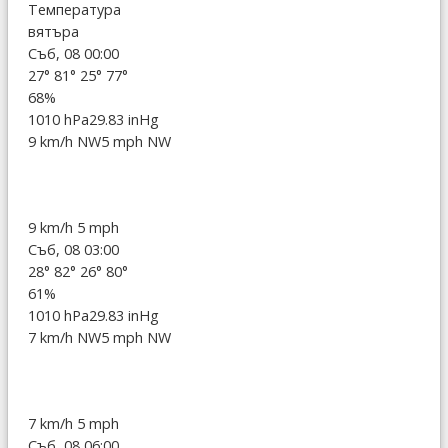
Температура
вятъра
Съб, 08 00:00
27°
81°
25°
77°
68%
1010 hPa
29.83 inHg
9 km/h NW
5 mph NW
9 km/h
5 mph
Съб, 08 03:00
28°
82°
26°
80°
61%
1010 hPa
29.83 inHg
7 km/h NW
5 mph NW
7 km/h
5 mph
Съб, 08 06:00