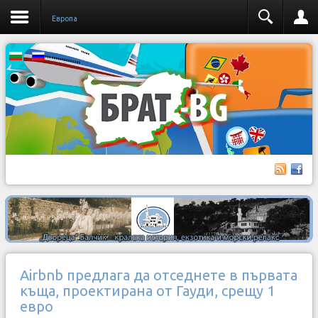
Европа
Airbnb предлага да отседнете в първата
къща, проектирана от Гауди, срещу 1
евро