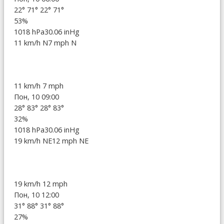
22°
71°
22°
71°
53%
1018 hPa
30.06 inHg
11 km/h N
7 mph N
11 km/h
7 mph
Пон, 10 09:00
28°
83°
28°
83°
32%
1018 hPa
30.06 inHg
19 km/h NE
12 mph NE
19 km/h
12 mph
Пон, 10 12:00
31°
88°
31°
88°
27%