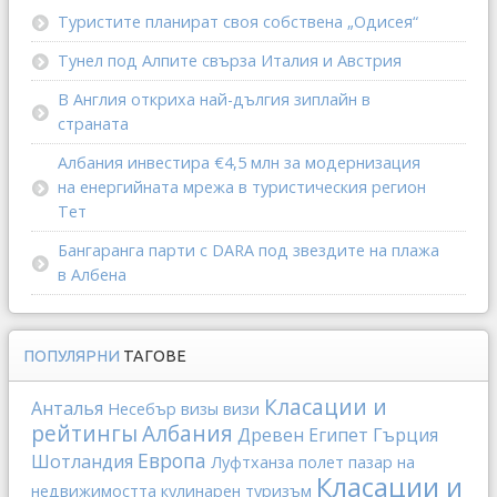
Туристите планират своя собствена „Одисея“
Тунел под Алпите свърза Италия и Австрия
В Англия откриха най-дългия зиплайн в
страната
Албания инвестира €4,5 млн за модернизация
на енергийната мрежа в туристическия регион
Тет
Бангаранга парти с DARA под звездите на плажа
в Албена
ПОПУЛЯРНИ
ТАГОВЕ
Класации и
Анталья
Несебър
визы
визи
рейтингы
Албания
Древен Египет
Гърция
Европа
Шотландия
Луфтханза
полет
пазар на
Класации и
недвижимостта
кулинарен туризъм