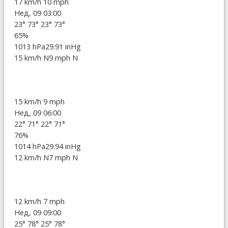
17 km/h
10 mph
Нед, 09 03:00
23°
73°
23°
73°
65%
1013 hPa
29.91 inHg
15 km/h N
9 mph N
15 km/h
9 mph
Нед, 09 06:00
22°
71°
22°
71°
76%
1014 hPa
29.94 inHg
12 km/h N
7 mph N
12 km/h
7 mph
Нед, 09 09:00
25°
78°
25°
78°