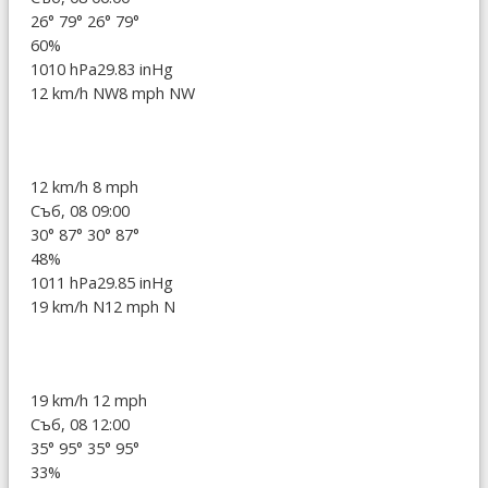
26°
79°
26°
79°
60%
1010 hPa
29.83 inHg
12 km/h NW
8 mph NW
12 km/h
8 mph
Съб, 08 09:00
30°
87°
30°
87°
48%
1011 hPa
29.85 inHg
19 km/h N
12 mph N
19 km/h
12 mph
Съб, 08 12:00
35°
95°
35°
95°
33%