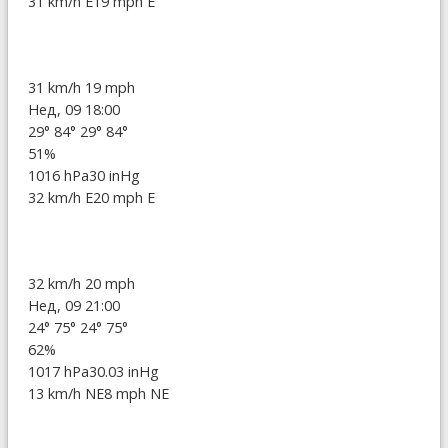
31 km/h E
19 mph E
31 km/h
19 mph
Нед, 09 18:00
29°
84°
29°
84°
51%
1016 hPa
30 inHg
32 km/h E
20 mph E
32 km/h
20 mph
Нед, 09 21:00
24°
75°
24°
75°
62%
1017 hPa
30.03 inHg
13 km/h NE
8 mph NE