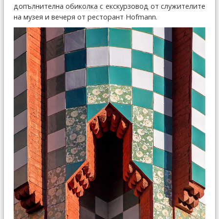
допълнителна обиколка с екскурзовод от служителите
на музея и вечеря от ресторант Hofmann.