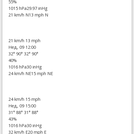
55%
1015 hPa
29.97 inHg
21 km/h N
13 mph N
21 km/h
13 mph
Нед, 09 12:00
32°
90°
32°
90°
40%
1016 hPa
30 inHg
24 km/h NE
15 mph NE
24 km/h
15 mph
Нед, 09 15:00
31°
88°
31°
88°
43%
1016 hPa
30 inHg
32 km/h E
20 mph E