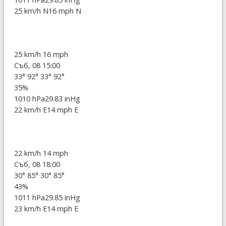
25 km/h N
16 mph N
25 km/h
16 mph
Съб, 08 15:00
33°
92°
33°
92°
35%
1010 hPa
29.83 inHg
22 km/h E
14 mph E
22 km/h
14 mph
Съб, 08 18:00
30°
85°
30°
85°
43%
1011 hPa
29.85 inHg
23 km/h E
14 mph E