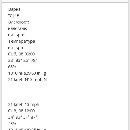
Варна
°C
|
°F
Влажност:
налягане:
вятъра:
Температура
вятъра
Съб, 08 09:00
28°
83°
26°
78°
63%
1010 hPa
29.83 inHg
21 km/h N
13 mph N
21 km/h
13 mph
Съб, 08 12:00
34°
93°
31°
87°
43%
1011 hPa
29.85 inHg