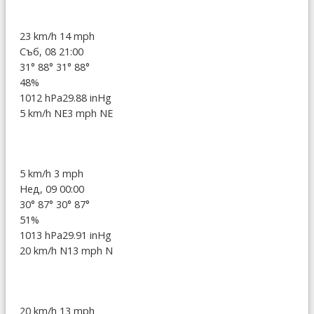
23 km/h
14 mph
Съб, 08 21:00
31°
88°
31°
88°
48%
1012 hPa
29.88 inHg
5 km/h NE
3 mph NE
5 km/h
3 mph
Нед, 09 00:00
30°
87°
30°
87°
51%
1013 hPa
29.91 inHg
20 km/h N
13 mph N
20 km/h
13 mph