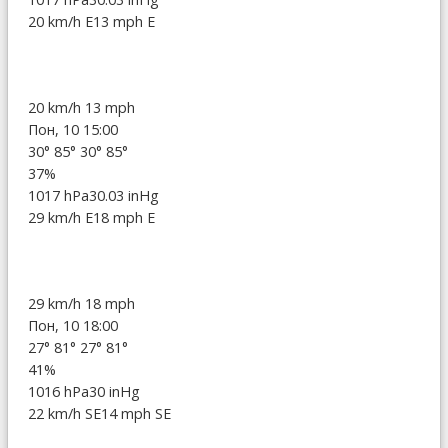
20 km/h E
13 mph E
20 km/h
13 mph
Пон, 10 15:00
30°
85°
30°
85°
37%
1017 hPa
30.03 inHg
29 km/h E
18 mph E
29 km/h
18 mph
Пон, 10 18:00
27°
81°
27°
81°
41%
1016 hPa
30 inHg
22 km/h SE
14 mph SE