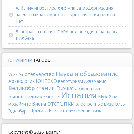
Албания инвестира €4,5 млн за модернизация
на енергийната мрежа в туристическия регион
Тет
Бангаранга парти с DARA под звездите на плажа
в Албена
ПОПУЛЯРНИ
ТАГОВЕ
Наука и образование
отельерство
Wizz Air
Археология
ЮНЕСКО
велотуризм
Аквамания
Великобритания
Гърция
резервации
Испания
рынок недвижимости
Музей на
отстъпки
Виена
мозайките
электронные визы
визы
Древен Египет
Эдинбург
електронни визи
Copyright © 2026. БратБг