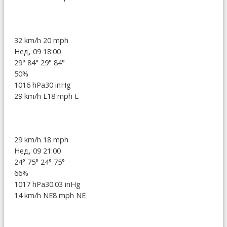
32 km/h
20 mph
Нед, 09 18:00
29°
84°
29°
84°
50%
1016 hPa
30 inHg
29 km/h E
18 mph E
29 km/h
18 mph
Нед, 09 21:00
24°
75°
24°
75°
66%
1017 hPa
30.03 inHg
14 km/h NE
8 mph NE