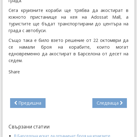
града.
Сега круизните кораби ще трябва да акостират в
южното пристанище на кея на Adossat Mall, а
туристите ще бъдат транспортирани до центъра на
града с автобуси.
Също така е било взето решение от 22 октомври да
се намали броя на корабите, които могат
едновременно да акостират в Барселона от десет на
седем.
Share
Предишна
Следваща
Свързани статии
В Барселона искат да ограничат броя на круизите