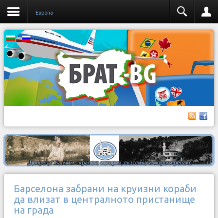
Европа
Барселона забрани на круизни кораби
да влизат в централното пристанище
на града