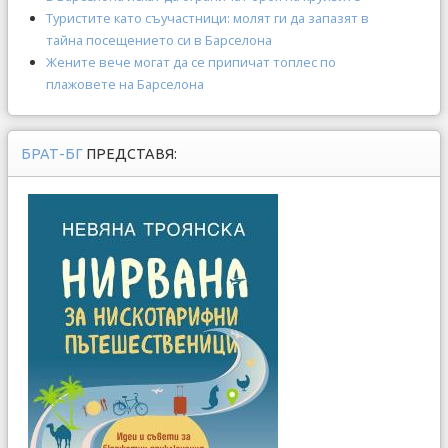
Туристите като съучастници: молят ги да запазят в
тайна посещението си в Барселона
Жените вече могат да се припичат топлес по
плажовете на Барселона
БРАТ-БГ
ПРЕДСТАВЯ: