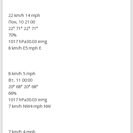
22 km/h
14 mph
Пон, 10 21:00
22°
71°
22°
71°
70%
1017 hPa
30.03 inHg
8 km/h E
5 mph E
8 km/h
5 mph
Вт, 11 00:00
20°
68°
20°
68°
66%
1017 hPa
30.03 inHg
7 km/h NW
4 mph NW
7 km/h
4 mph