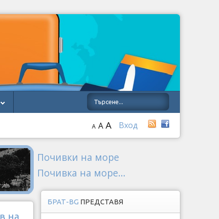
A
Вход
A
A
Почивки на море
Почивка на море...
БРАТ-BG
ПРЕДСТАВЯ
в на