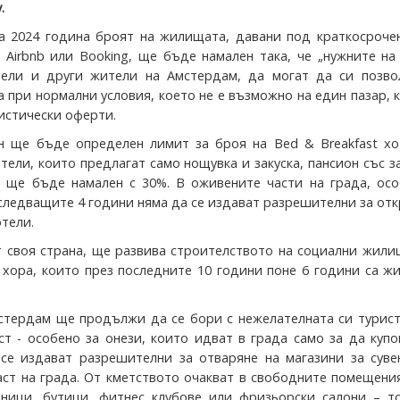
.
а 2024 година броят на жилищата, давани под краткосрочен
 Airbnb или Booking, ще бъде намален така, че „нужните на
тели и други жители на Амстердам, да могат да си позво
 при нормални условия, което не е възможно на един пазар, 
истически оферти.
н ще бъде определен лимит за броя на Bed & Breakfast хо
тели, които предлагат само нощувка и закуска, пансион със за
 ще бъде намален с 30%. В оживените части на града, осо
 следващите 4 години няма да се издават разрешителни за от
тели.
т своя страна, ще развива строителството на социални жил
 хора, които през последните 10 години поне 6 години са ж
стердам ще продължи да се бори с нежелателната си турист
ст - особено за онези, които идват в града само за да купо
се издават разрешителни за отваряне на магазини за суве
аст на града. От кметството очакват в свободните помещени
ници, бутици, фитнес клубове или фризьорски салони – т