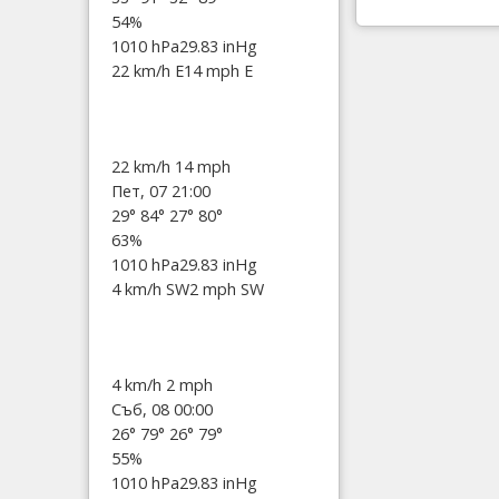
54%
1010 hPa
29.83 inHg
22 km/h E
14 mph E
22 km/h
14 mph
Пет, 07 21:00
29°
84°
27°
80°
63%
1010 hPa
29.83 inHg
4 km/h SW
2 mph SW
4 km/h
2 mph
Съб, 08 00:00
26°
79°
26°
79°
55%
1010 hPa
29.83 inHg