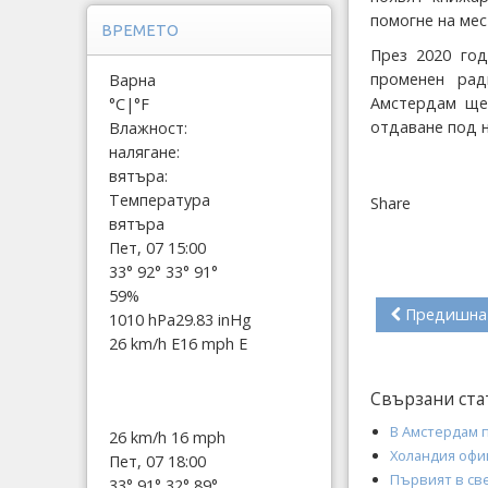
помогне на мес
ВРЕМЕТО
През 2020 го
променен рад
Варна
Амстердам ще 
°C
|
°F
отдаване под 
Влажност:
налягане:
вятъра:
Температура
Share
вятъра
Пет, 07 15:00
33°
92°
33°
91°
59%
Предишна
1010 hPa
29.83 inHg
26 km/h E
16 mph E
Свързани ста
В Амстердам п
26 km/h
16 mph
Холандия офи
Пет, 07 18:00
Първият в св
33°
91°
32°
89°