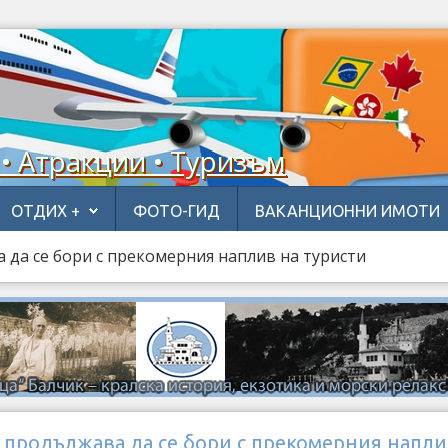
 • Атракции • Туризъм
ОТДИХ +
ФОТО-ГИД
ВАКАНЦИОННИ ИМОТИ
да се бори с прекомерния наплив на туристи
 продължава да се бори с прекомерния напли