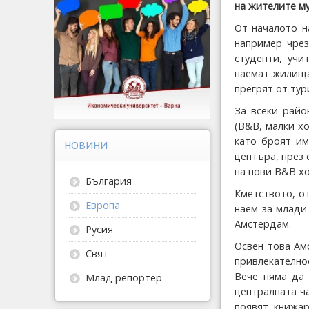
на жителите му
От началото н
например чрез
студенти, учи
наемат жилища
прегрят от тур
За всеки райо
(B&B, малки хо
като броят им
НОВИНИ
центъра, през
на нови B&B хо
България
Кметството, о
Европа
наем за млади
Амстердам.
Русия
Освен това Ам
Свят
привлекателно
Вече няма да 
Млад репортер
централната ч
появят книжар