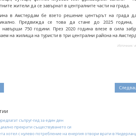
тните жители да се завърнат в централните части на града.
дина в Амстердам бе взето решение центърът на града д
икално. Предвижда се това да стане до 2025 година, 
навърши 750 години. През 2020 година влезе в сила забр
наем на жилища на туристи в три централни района на Амстер
Източник:
e
Следва
тии
редлагат съпруг-гид за един ден
циално прекрати съществуването си
ета хотел с нулево потребление на енергия отвори врати в Нидерлан