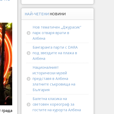
НАЙ-ЧЕТЕНИ
НОВИНИ
Нов тематичен „Джурасик“
парк отваря врати в
Албена
Бангаранга парти с DARA
под звездите на плажа в
Албена
Националният
исторически музей
представя в Албена
златните съкровища на
България
Балетна класика на
световен хореограф за
гостите на курорта Албена
т града