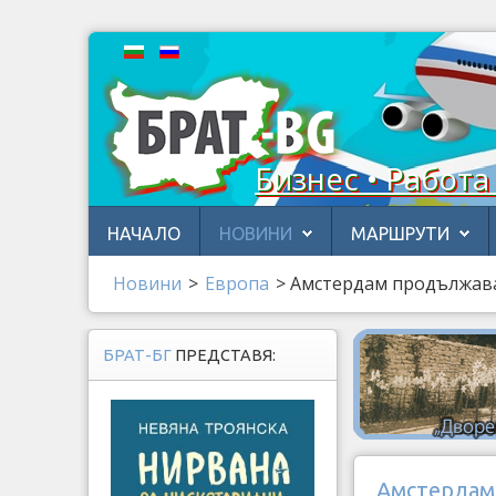
Бизнес • Работа
НАЧАЛО
НОВИНИ
МАРШРУТИ
Новини
>
Европа
>
Амстердам продължава 
БРАТ-БГ
ПРЕДСТАВЯ:
Амстердам