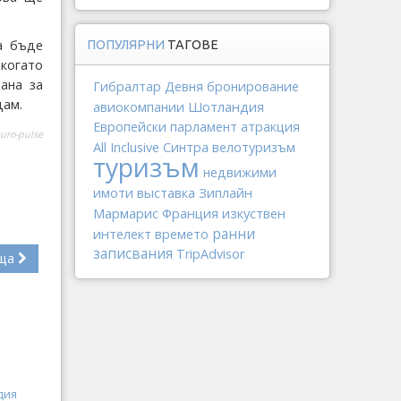
а бъде
ПОПУЛЯРНИ
ТАГОВЕ
когато
ана за
Гибралтар
Девня
бронирование
дам.
Шотландия
авиокомпании
Европейски парламент
атракция
uro-pulse
All Inclusive
Синтра
велотуризъм
туризъм
недвижими
выставка
Зиплайн
имоти
Мармарис
Франция
изкуствен
интелект
ранни
времето
записвания
TripAdvisor
ща
дия