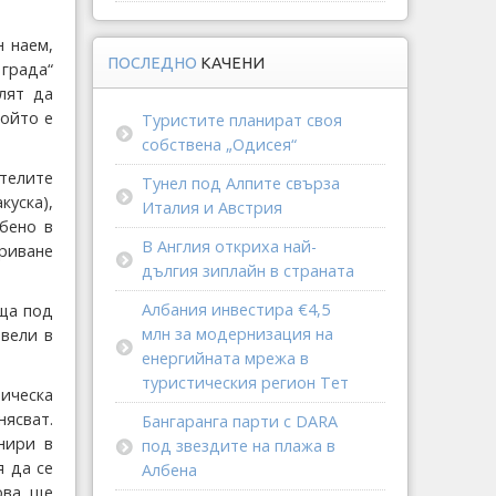
 наем,
ПОСЛЕДНО
КАЧЕНИ
 града“
лят да
който е
Туристите планират своя
собствена „Одисея“
телите
Тунел под Алпите свърза
куска),
Италия и Австрия
бено в
В Англия откриха най-
криване
дългия зиплайн в страната
Албания инвестира €4,5
ища под
млн за модернизация на
ивели в
енергийната мрежа в
туристическия регион Тет
ическа
нясват.
Бангаранга парти с DARA
нири в
под звездите на плажа в
я да се
Албена
ова ще